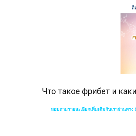
ติ
Что такое фрибет и как
สอบถามรายละเอียกเพิ่มเติมกับเราผ่านทาง