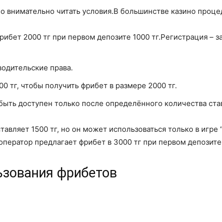
о внимательно читать условия.В большинстве казино процед
рибет 2000 тг при первом депозите 1000 тг.Регистрация – з
водительские права.
0 тг, чтобы получить фрибет в размере 2000 тг.
ыть доступен только после определённого количества став
тавляет 1500 тг, но он может использоваться только в игре 
оператор предлагает фрибет в 3000 тг при первом депозите 
зования фрибетов