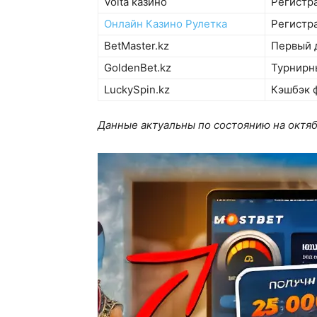
Volta казино
Регистр
Онлайн Казино Рулетка
Регистр
BetMaster.kz
Первый 
GoldenBet.kz
Турнирн
LuckySpin.kz
Кэшбэк 
Данные актуальны по состоянию на октяб