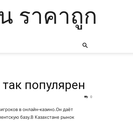
โน ราคาถูก
н так популярен
0
 игроков в онлайн‑казино.Он даёт
иентскую базу.В Казахстане рынок