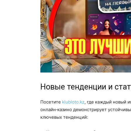
Новые тенденции и стат
Посетите
klubloto.kz
, где каждый новый 
онлайн‑казино демонстрирует устойчивый 
ключевых тенденций: