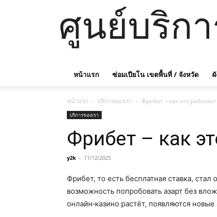
ศูนย์บริก
หน้าแรก
ซ่อมเปียโน เขตพื้นที่ / จังหวัด
ผ
หน้าแรก
บริการของเรา
Фрибет – как это работает
บริการของเรา
Фрибет – как эт
y2k
-
11/12/2025
Фрибет, то есть бесплатная ставка, стал
возможность попробовать азарт без влож
онлайн‑казино растёт, появляются новые