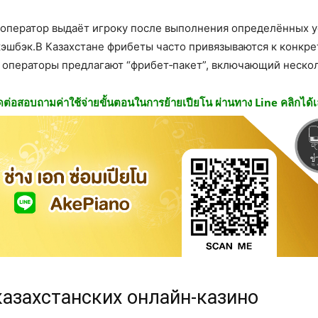
ю оператор выдаёт игроку после выполнения определённых у
кэшбэк.В Казахстане фрибеты часто привязываются к конкре
е операторы предлагают “фрибет‑пакет”, включающий нескол
ดต่อสอบถามค่าใช้จ่ายขั้นตอนในการย้ายเปียโน ผ่านทาง Line คลิกได้
казахстанских онлайн‑казино