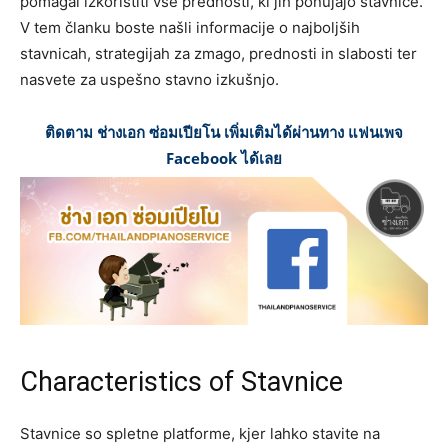
pomagal izkoristiti vse prednosti, ki jih ponujajo stavnice.
V tem članku boste našli informacije o najboljših
stavnicah, strategijah za zmago, prednosti in slabosti ter
nasvete za uspešno stavno izkušnjo.
ติดตาม ช่างเอก ซ่อมเปียโน เพิ่มเติมได้ผ่านทาง แฟนเพจ
Facebook ได้เลย
Characteristics of Stavnice
Stavnice so spletne platforme, kjer lahko stavite na