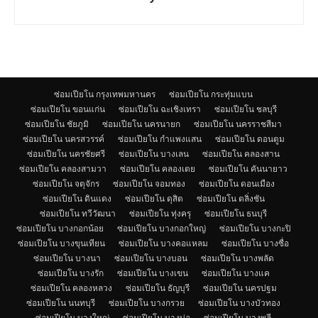
ซ่อมเปียโน กรุงเทพมหานคร
ซ่อมเปียโน กระทุ่มแบน
ซ่อมเปียโน ขอนแก่น
ซ่อมเปียโน ฉะเชิงเทรา
ซ่อมเปียโน ชลบุรี
ซ่อมเปียโน ชัยภูมิ
ซ่อมเปียโน นครนายก
ซ่อมเปียโน นครราชสีมา
ซ่อมเปียโน นครสวรรค์
ซ่อมเปียโน กำแพงแสน
ซ่อมเปียโน ดอนตูม
ซ่อมเปียโน นครชัยศรี
ซ่อมเปียโน บางเลน
ซ่อมเปียโน คลองสาน
ซ่อมเปียโน คลองสามวา
ซ่อมเปียโน คลองเตย
ซ่อมเปียโน คันนายาว
ซ่อมเปียโน จตุจักร
ซ่อมเปียโน จอมทอง
ซ่อมเปียโน ดอนเมือง
ซ่อมเปียโน ดินแดง
ซ่อมเปียโน ดุสิต
ซ่อมเปียโน ตลิ่งชัน
ซ่อมเปียโน ทวีวัฒนา
ซ่อมเปียโน ทุ่งครุ
ซ่อมเปียโน ธนบุรี
ซ่อมเปียโน บางกอกน้อย
ซ่อมเปียโน บางกอกใหญ่
ซ่อมเปียโน บางกะปิ
ซ่อมเปียโน บางขุนเทียน
ซ่อมเปียโน บางคอแหลม
ซ่อมเปียโน บางซื่อ
ซ่อมเปียโน บางนา
ซ่อมเปียโน บางบอน
ซ่อมเปียโน บางพลัด
ซ่อมเปียโน บางรัก
ซ่อมเปียโน บางเขน
ซ่อมเปียโน บางแค
ซ่อมเปียโน คลองหลวง
ซ่อมเปียโน ธัญบุรี
ซ่อมเปียโน นครปฐม
ซ่อมเปียโน นนทบุรี
ซ่อมเปียโน บางกรวย
ซ่อมเปียโน บางบัวทอง
ซ่อมเปียโน บางใหญ่
ซ่อมเปียโน บางบ่อ
ซ่อมเปียโน บางพลี