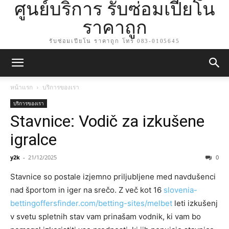
ศูนย์บริการ รับซ่อมเปียโน
ราคาถูก
รับซ่อมเปียโน ราคาถูก โทร 083-0105645
หน้าแรก
บริการของเรา
บริการของเรา
Stavnice: Vodič za izkušene
igralce
y2k
-
21/12/2025
0
Stavnice so postale izjemno priljubljene med navdušenci
nad športom in iger na srečo. Z več kot 16
slovenia-
bettingoffersfinder.com/betting-sites/melbet
leti izkušenj
v svetu spletnih stav vam prinašam vodnik, ki vam bo