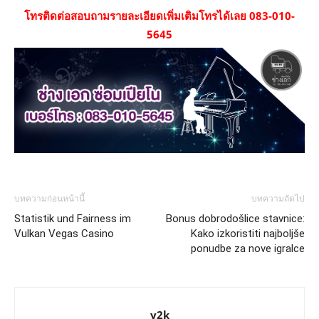
โทรติดต่อสอบถามรายละเอียดเพิ่มเติมโทรได้เลย 083-010-
5645
บทความก่อนหน้านี้
บทความถัดไป
Statistik und Fairness im
Bonus dobrodošlice stavnice:
Vulkan Vegas Casino
Kako izkoristiti najboljše
ponudbe za nove igralce
y2k