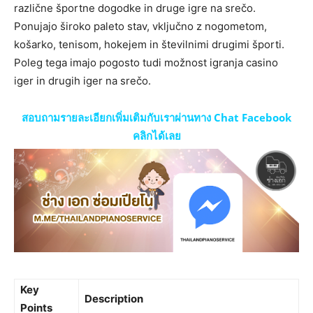
različne športne dogodke in druge igre na srečo.
Ponujajo široko paleto stav, vključno z nogometom,
košarko, tenisom, hokejem in številnimi drugimi športi.
Poleg tega imajo pogosto tudi možnost igranja casino
iger in drugih iger na srečo.
สอบถามรายละเอียกเพิ่มเติมกับเราผ่านทาง Chat Facebook
คลิกได้เลย
Key
Description
Points