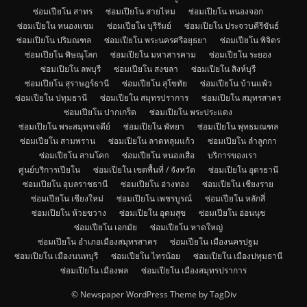
ซ่อมเปียโน สาทร
ซ่อมเปียโน สายไหม
ซ่อมเปียโน หนองจอก
ซ่อมเปียโน หนองแขม
ซ่อมเปียโน บุรีรัมย์
ซ่อมเปียโน ประจวบคีรีขันธ์
ซ่อมเปียโน ปริมณฑล
ซ่อมเปียโน พระนครศรีอยุธยา
ซ่อมเปียโน พิจิตร
ซ่อมเปียโน พิษณุโลก
ซ่อมเปียโน มหาสารคาม
ซ่อมเปียโน ระยอง
ซ่อมเปียโน ลพบุรี
ซ่อมเปียโน สงขลา
ซ่อมเปียโน สิงห์บุรี
ซ่อมเปียโน สุราษฎร์ธานี
ซ่อมเปียโน สุโขทัย
ซ่อมเปียโน บ้านแพ้ว
ซ่อมเปียโน ปทุมธานี
ซ่อมเปียโน สมุทรปราการ
ซ่อมเปียโน สมุทรสาคร
ซ่อมเปียโน ปากเกร็ด
ซ่อมเปียโน พระประแดง
ซ่อมเปียโน พระสมุทรเจดีย์
ซ่อมเปียโน พัทยา
ซ่อมเปียโน พุทธมณฑล
ซ่อมเปียโน สามพราน
ซ่อมเปียโน ลาดหลุมแก้ว
ซ่อมเปียโน ลำลูกกา
ซ่อมเปียโน สามโคก
ซ่อมเปียโน หนองเสือ
บริการของเรา
ศูนย์บริการเปียโน
ซ่อมเปียโน เขตพื้นที่ / จังหวัด
ซ่อมเปียโน อุดรธานี
ซ่อมเปียโน อุบลราชธานี
ซ่อมเปียโน อ่างทอง
ซ่อมเปียโน เชียงราย
ซ่อมเปียโน เชียงใหม่
ซ่อมเปียโน เพชรบูรณ์
ซ่อมเปียโน หลักสี่
ซ่อมเปียโน ห้วยขวาง
ซ่อมเปียโน อุดมสุข
ซ่อมเปียโน อ่อนนุช
ซ่อมเปียโน เอกมัย
ซ่อมเปียโน หาดใหญ่
ซ่อมเปียโน อำเภอเมืองสมุทรสาคร
ซ่อมเปียโน เมืองนครปฐม
ซ่อมเปียโน เมืองนนทบุรี
ซ่อมเปียโน ไทรน้อย
ซ่อมเปียโน เมืองปทุมธานี
ซ่อมเปียโน เมืองพล
ซ่อมเปียโน เมืองสมุทรปราการ
© Newspaper WordPress Theme by TagDiv