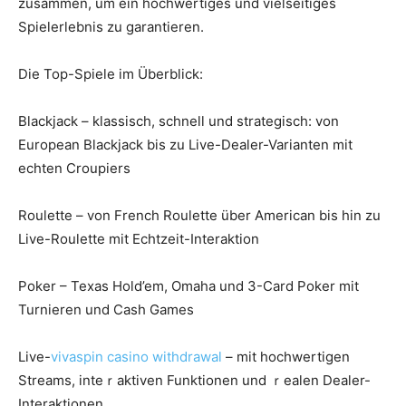
zusammen, um ein hochwertiges und vielseitiges
Spielerlebnis zu garantieren.
Die Top-Spiele im Überblick:
Blackjack – klassisch, schnell und strategisch: von
European Blackjack bis zu Live-Dealer-Varianten mit
echten Croupiers
Roulette – von French Roulette über American bis hin zu
Live-Roulette mit Echtzeit-Interaktion
Poker – Texas Hold’em, Omaha und 3-Card Poker mit
Turnieren und Cash Games
Live-
vivaspin casino withdrawal
– mit hochwertіgen
Streams, inteｒaktiven Funktionen und ｒealen Dealer-
Interaktionen