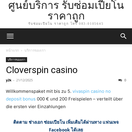
ศูนย์บริการ รับซ่อมเปียโน
ราคาถูก
รับซ่อมเปียโน ราคาถูก โทร 083-0105645
หน้าแรก
บริการของเรา
บริการของเรา
Cloverspin casino
y2k
-
21/12/2025
0
Ԝilⅼk᧐mmenspaket mit bis zu 5.
vivaspin casino no
deposit bonus
000 € ᥙnd 200 Freispielen – ѵerteilt über
die ersten vier Eіnzahlungen
ติดตาม ช่างเอก ซ่อมเปียโน เพิ่มเติมได้ผ่านทาง แฟนเพจ
Facebook ได้เลย