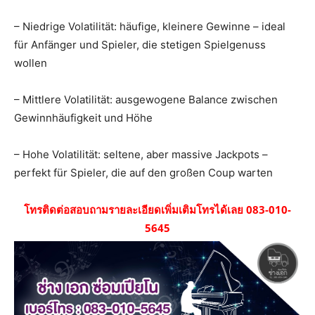
– Niedrige Volatilität: häufige, kleinere Gewinne – ideal
für Anfänger und Spieler, die stetigen Spielgenuss
wollen
– Mittlere Volatilität: ausgewogene Balance zwischen
Gewinnhäufigkeit und Höhe
– Hohe Volatilität: seltene, aber massive Jackpots –
perfekt für Spieler, die auf den großen Coup warten
โทรติดต่อสอบถามรายละเอียดเพิ่มเติมโทรได้เลย 083-010-
5645