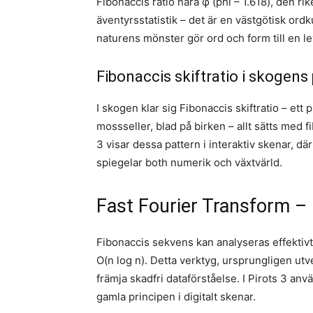
Fibonaccis ratio nära φ (phi – 1.618), den ri
äventyrsstatistik – det är en västgötisk ordk
naturens mönster gör ord och form till en le
Fibonaccis skiftratio i skogens
I skogen klar sig Fibonaccis skiftratio – et
mossseller, blad på birken – allt sätts med f
3 visar dessa pattern i interaktiv skenar, 
spiegelar both numerik och växtvärld.
Fast Fourier Transform – 
Fibonaccis sekvens kan analyseras effektivt
O(n log n). Detta verktyg, ursprungligen utve
främja skadfri dataförståelse. I Pirots 3 a
gamla principen i digitalt skenar.