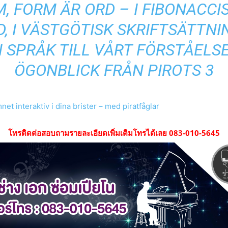
, FORM ÄR ORD – I FIBONACCIS 
, I VÄSTGÖTISK SKRIFTSÄTTNI
SPRÅK TILL VÅRT FÖRSTÅELSE
ÖGONBLICK FRÅN PIROTS 3
et interaktiv i dina brister – med piratfåglar
โทรติดต่อสอบถามรายละเอียดเพิ่มเติมโทรได้เลย 083-010-5645