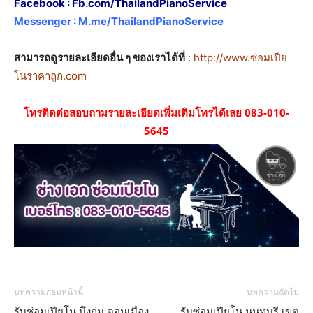
Facebook :
Fb.com/ThailandPianoService
Messenger :
M.me/ThailandPianoService
สามารถดูรายละเอียดอื่น ๆ ของเราได้ที่
:
http://www.ซ่อมเปีย
โนราคาถูก.com
โทรติดต่อสอบถามรายละเอียดเพิ่มเติมโทรได้เลย 083-010-
5645
บทความก่อนหน้านี้
บทความถัดไป
รับซ่อมเปียโน บึงกุ่ม ดอนเมือง
รับซ่อมเปียโน นนทบุรี เขต