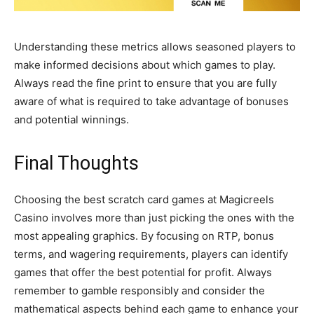
Understanding these metrics allows seasoned players to
make informed decisions about which games to play.
Always read the fine print to ensure that you are fully
aware of what is required to take advantage of bonuses
and potential winnings.
Final Thoughts
Choosing the best scratch card games at Magicreels
Casino involves more than just picking the ones with the
most appealing graphics. By focusing on RTP, bonus
terms, and wagering requirements, players can identify
games that offer the best potential for profit. Always
remember to gamble responsibly and consider the
mathematical aspects behind each game to enhance your