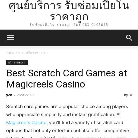
ศูนย์บริการ รับซ่อมเปียโน
ราคาถูก
รับซ่อมเปียโน ราคาถูก โทร 083-0105645
หน้าแรก
บริการของเรา
บริการของเรา
Best Scratch Card Games at
Magicreels Casino
y2k
-
26/05/2025
0
Scratch card games are a popular choice among players
who appreciate simplicity and instant gratification. At
Magicreels Casino
, you’ll find a variety of scratch card
options that not only entertain but also offer competitive