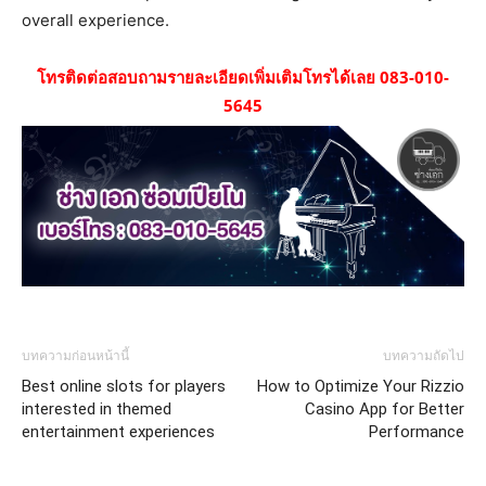
overall experience.
โทรติดต่อสอบถามรายละเอียดเพิ่มเติมโทรได้เลย 083-010-
5645
บทความก่อนหน้านี้
บทความถัดไป
Best online slots for players
How to Optimize Your Rizzio
interested in themed
Casino App for Better
entertainment experiences
Performance