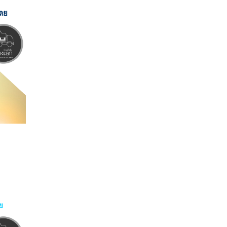
เลย
ย