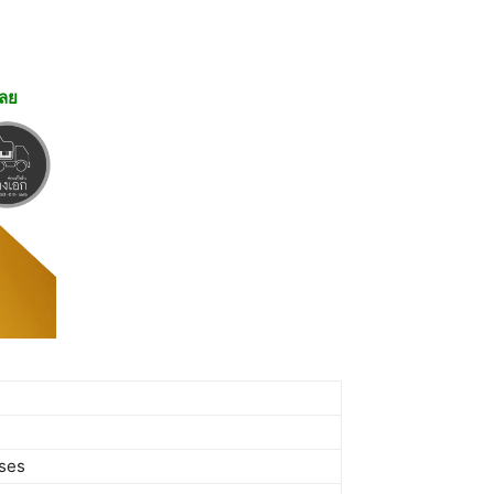
เลย
uses