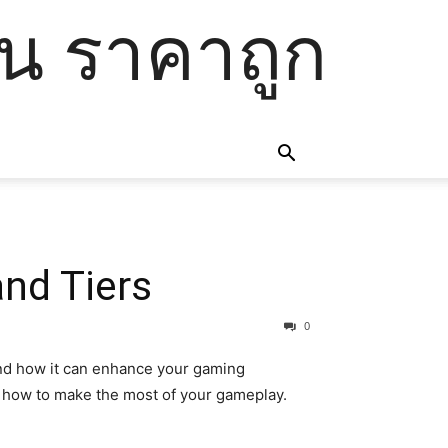
โน ราคาถูก
and Tiers
0
and how it can enhance your gaming
nd how to make the most of your gameplay.