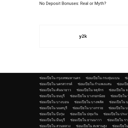
No Deposit Bonuses: Real or Myth?
y2k
ซ่อมเปียโน กรุงเทพมหานคร
ซ่อมเปียโน กระทุ่มแบน
ซ
ซ่อมเปียโน นครสวรรค์
ซ่อมเปียโน กำแพงแสน
ซ่อมเป
ซ่อมเปียโน คันนายาว
ซ่อมเปียโน จตุจักร
ซ่อมเปียโน 
ซ่อมเปียโน ธนบุรี
ซ่อมเปียโน บางกอกน้อย
ซ่อมเปียโน
ซ่อมเปียโน บางบอน
ซ่อมเปียโน บางพลัด
ซ่อมเปียโน บ
ซ่อมเปียโน นนทบุรี
ซ่อมเปียโน บางกรวย
ซ่อมเปียโน 
ซ่อมเปียโน บึงกุ่ม
ซ่อมเปียโน ปทุมวัน
ซ่อมเปียโน ประ
ซ่อมเปียโน มีนบุรี
ซ่อมเปียโน ยานนาวา
ซ่อมเปียโน รา
ซ่อมเปียโน สวนหลวง
ซ่อมเปียโน สะพานสูง
ซ่อมเปียโน