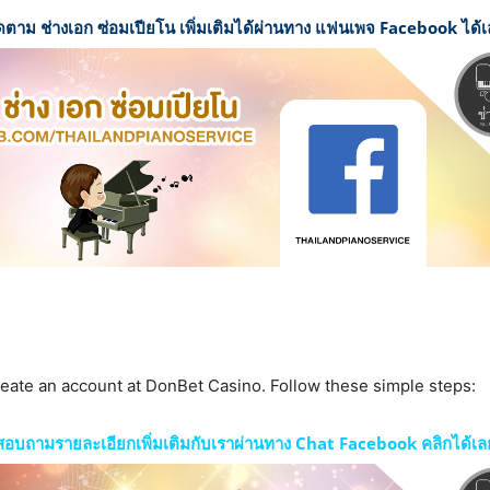
ดตาม ช่างเอก ซ่อมเปียโน เพิ่มเติมได้ผ่านทาง แฟนเพจ Facebook ได้
create an account at DonBet Casino. Follow these simple steps:
สอบถามรายละเอียกเพิ่มเติมกับเราผ่านทาง Chat Facebook คลิกได้เล