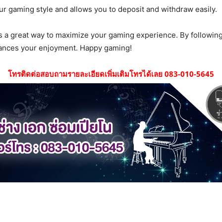
r gaming style and allows you to deposit and withdraw easily.
s a great way to maximize your gaming experience. By following
hances your enjoyment. Happy gaming!
โทรติดต่อสอบถามรายละเอียดเพิ่มเติมโทรได้เลย 083-010-5645