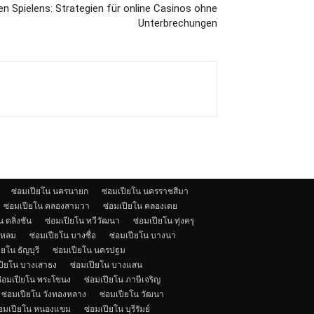
en Spielens: Strategien für online Casinos ohne
Unterbrechungen
ซ่อมเปียโน นครนายก
ซ่อมเปียโน นครราชสีมา
ซ่อมเปียโน คลองสามวา
ซ่อมเปียโน คลองเตย
 ตลิ่งชัน
ซ่อมเปียโน ทวีวัฒนา
ซ่อมเปียโน ทุ่งครุ
แหลม
ซ่อมเปียโน บางซื่อ
ซ่อมเปียโน บางนา
ียโน ธัญบุรี
ซ่อมเปียโน นครปฐม
ปียโน บางเสาธง
ซ่อมเปียโน บางแสน
่อมเปียโน พระโขนง
ซ่อมเปียโน ภาษีเจริญ
ซ่อมเปียโน วังทองหลาง
ซ่อมเปียโน วัฒนา
่อมเปียโน หนองแขม
ซ่อมเปียโน บุรีรัมย์