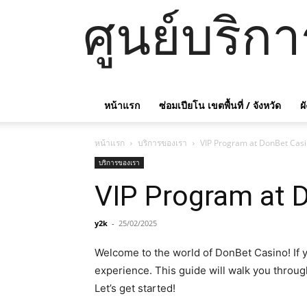
ศูนย์บริก
หน้าแรก
ซ่อมเปียโน เขตพื้นที่ / จังหวัด
ผ
หน้าแรก
บริการของเรา
VIP Program at DonBet Casin
บริการของเรา
VIP Program at D
y2k
-
25/02/2025
Welcome to the world of DonBet Casino! If 
experience. This guide will walk you throug
Let’s get started!