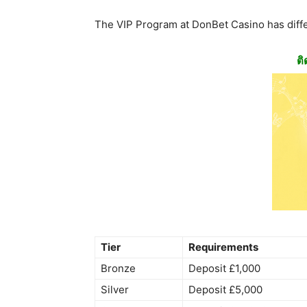
The VIP Program at DonBet Casino has differ
ติ
Tier
Requirements
Bronze
Deposit £1,000
Silver
Deposit £5,000