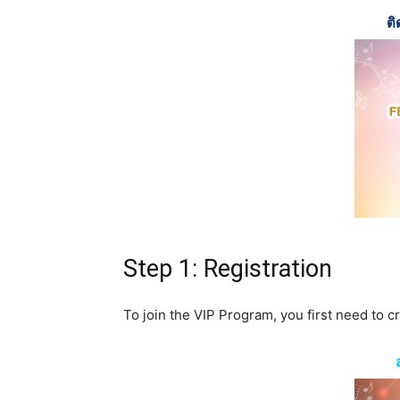
ติ
Step 1: Registration
To join the VIP Program, you first need to 