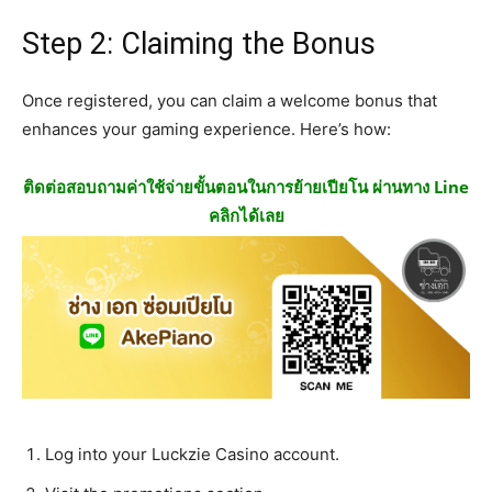
Step 2: Claiming the Bonus
Once registered, you can claim a welcome bonus that
enhances your gaming experience. Here’s how:
ติดต่อสอบถามค่าใช้จ่ายขั้นตอนในการย้ายเปียโน ผ่านทาง Line
คลิกได้เลย
Log into your Luckzie Casino account.