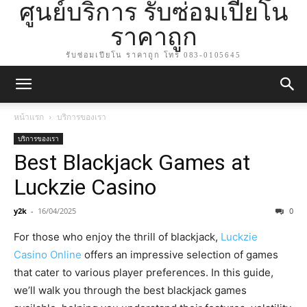
ศูนย์บริการ รับซ่อมเปียโน
ราคาถูก
รับซ่อมเปียโน ราคาถูก โทร 083-0105645
หน้าแรก
บริการของเรา
บริการของเรา
Best Blackjack Games at
Luckzie Casino
y2k
-
16/04/2025
0
For those who enjoy the thrill of blackjack,
Luckzie
Casino Online
offers an impressive selection of games
that cater to various player preferences. In this guide,
we’ll walk you through the best blackjack games