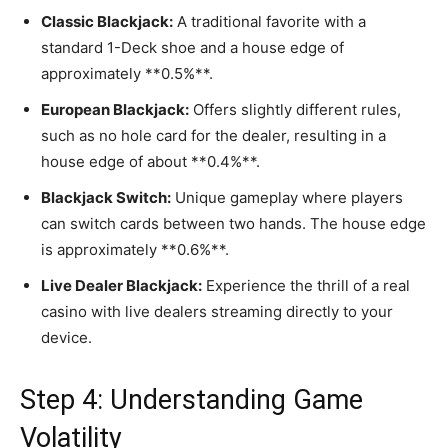
Classic Blackjack:
A traditional favorite with a
standard 1-Deck shoe and a house edge of
approximately **0.5%**.
European Blackjack:
Offers slightly different rules,
such as no hole card for the dealer, resulting in a
house edge of about **0.4%**.
Blackjack Switch:
Unique gameplay where players
can switch cards between two hands. The house edge
is approximately **0.6%**.
Live Dealer Blackjack:
Experience the thrill of a real
casino with live dealers streaming directly to your
device.
Step 4: Understanding Game
Volatility