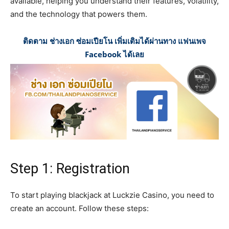
available, helping you understand their features, volatility,
and the technology that powers them.
ติดตาม ช่างเอก ซ่อมเปียโน เพิ่มเติมได้ผ่านทาง แฟนเพจ
Facebook ได้เลย
Step 1: Registration
To start playing blackjack at Luckzie Casino, you need to
create an account. Follow these steps: