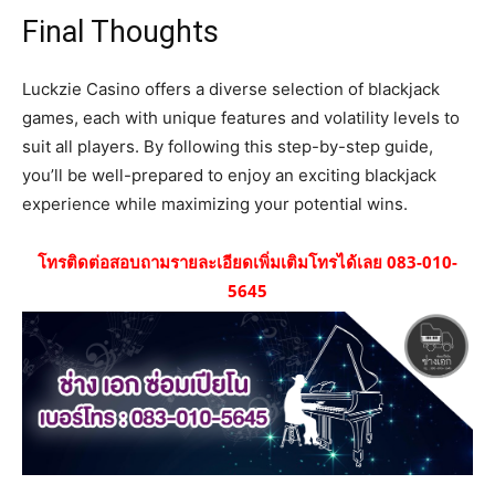
Final Thoughts
Luckzie Casino offers a diverse selection of blackjack
games, each with unique features and volatility levels to
suit all players. By following this step-by-step guide,
you’ll be well-prepared to enjoy an exciting blackjack
experience while maximizing your potential wins.
โทรติดต่อสอบถามรายละเอียดเพิ่มเติมโทรได้เลย 083-010-
5645