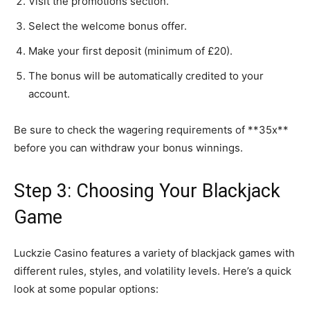
Visit the promotions section.
Select the welcome bonus offer.
Make your first deposit (minimum of £20).
The bonus will be automatically credited to your
account.
Be sure to check the wagering requirements of **35x**
before you can withdraw your bonus winnings.
Step 3: Choosing Your Blackjack
Game
Luckzie Casino features a variety of blackjack games with
different rules, styles, and volatility levels. Here’s a quick
look at some popular options: