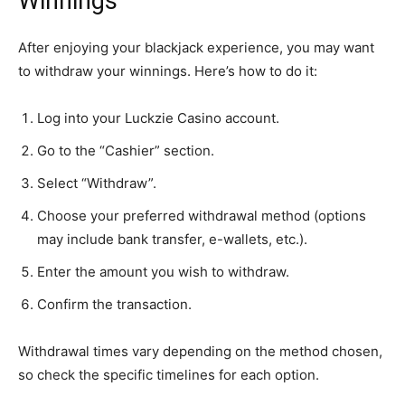
Winnings
After enjoying your blackjack experience, you may want
to withdraw your winnings. Here’s how to do it:
Log into your Luckzie Casino account.
Go to the “Cashier” section.
Select “Withdraw”.
Choose your preferred withdrawal method (options
may include bank transfer, e-wallets, etc.).
Enter the amount you wish to withdraw.
Confirm the transaction.
Withdrawal times vary depending on the method chosen,
so check the specific timelines for each option.