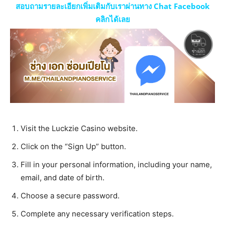
สอบถามรายละเอียกเพิ่มเติมกับเราผ่านทาง Chat Facebook
คลิกได้เลย
Visit the Luckzie Casino website.
Click on the “Sign Up” button.
Fill in your personal information, including your name,
email, and date of birth.
Choose a secure password.
Complete any necessary verification steps.