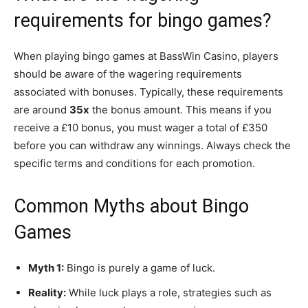
requirements for bingo games?
When playing bingo games at BassWin Casino, players
should be aware of the wagering requirements
associated with bonuses. Typically, these requirements
are around
35x
the bonus amount. This means if you
receive a £10 bonus, you must wager a total of £350
before you can withdraw any winnings. Always check the
specific terms and conditions for each promotion.
Common Myths about Bingo
Games
Myth 1:
Bingo is purely a game of luck.
Reality:
While luck plays a role, strategies such as