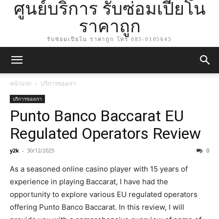
ศูนย์บริการ รับซ่อมเปียโน
ราคาถูก
รับซ่อมเปียโน ราคาถูก โทร 083-0105645
หน้าแรก
บริการของเรา
บริการของเรา
Punto Banco Baccarat EU
Regulated Operators Review
y2k
-
30/12/2025
0
As a seasoned online casino player with 15 years of
experience in playing Baccarat, I have had the
opportunity to explore various EU regulated operators
offering Punto Banco Baccarat. In this review, I will