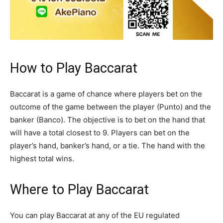
How to Play Baccarat
Baccarat is a game of chance where players bet on the
outcome of the game between the player (Punto) and the
banker (Banco). The objective is to bet on the hand that
will have a total closest to 9. Players can bet on the
player’s hand, banker’s hand, or a tie. The hand with the
highest total wins.
Where to Play Baccarat
You can play Baccarat at any of the EU regulated