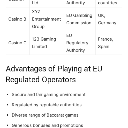
Ltd.
Authority
countries
XYZ
EU Gambling
UK,
Casino B
Entertainment
Commission
Germany
Group
EU
123 Gaming
France,
Casino C
Regulatory
Limited
Spain
Authority
Advantages of Playing at EU
Regulated Operators
Secure and fair gaming environment
Regulated by reputable authorities
Diverse range of Baccarat games
Generous bonuses and promotions