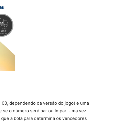
เลย
e 00, dependendo da versão do jogo) e uma
e se o número será par ou ímpar. Uma vez
m que a bola para determina os vencedores