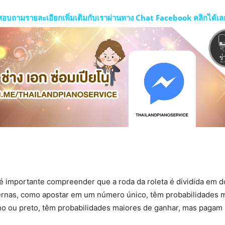
สอบถามรายละเอียกเพิ่มเติมกับเราผ่านทาง Chat Facebook คลิกได้เล
 é importante compreender que a roda da roleta é dividida em do
nternas, como apostar em um número único, têm probabilidades 
o ou preto, têm probabilidades maiores de ganhar, mas pagam