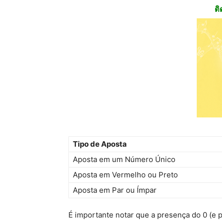
ติ
Tipo de Aposta
Aposta em um Número Único
Aposta em Vermelho ou Preto
Aposta em Par ou Ímpar
É importante notar que a presença do 0 (e 