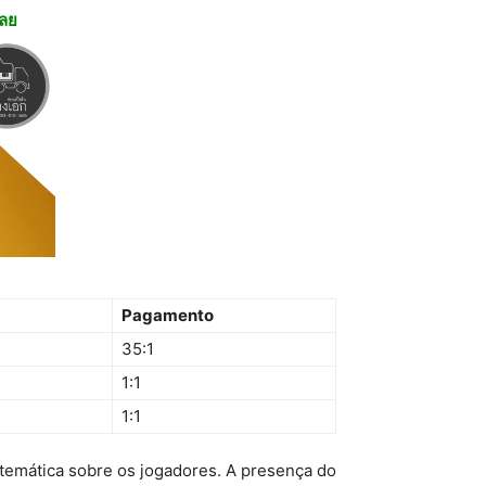
เลย
Pagamento
35:1
1:1
1:1
atemática sobre os jogadores. A presença do