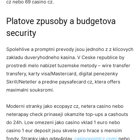
cz nebo 69 casino cz.
Platove zpusoby a budgetova
security
Spolehlive a promptni prevody jsou jednoho z z klicovych
zakladu duveryhodneho kasina. V Ceske republice by
prostredi melo nabizet tuzemske metody – wire transfer
transfery, karty visa/Mastercard, digital penezenky
Skrill/Neteller a predne paysafecard cz, ktera offers
maximalni souksromi.
Moderni stranky jako ecopayz cz, netera casino nebo
neterapay check prinaseji okamzite top-ups a cashouts
do 24h. Low omezeni jako casino vklad 1 euro nebo
casino 1 eur deposit jsou skvele pro hrace s mensim
fondy. Stranky jako gday4play,
casinopointcz.com/
nebo