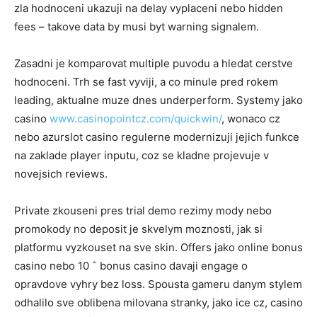
zla hodnoceni ukazuji na delay vyplaceni nebo hidden
fees – takove data by musi byt warning signalem.
Zasadni je komparovat multiple puvodu a hledat cerstve
hodnoceni. Trh se fast vyviji, a co minule pred rokem
leading, aktualne muze dnes underperform. Systemy jako
casino
www.casinopointcz.com/quickwin/
, wonaco cz
nebo azurslot casino regulerne modernizuji jejich funkce
na zaklade player inputu, coz se kladne projevuje v
novejsich reviews.
Private zkouseni pres trial demo rezimy mody nebo
promokody no deposit je skvelym moznosti, jak si
platformu vyzkouset na sve skin. Offers jako online bonus
casino nebo 10 ˆ bonus casino davaji engage o
opravdove vyhry bez loss. Spousta gameru danym stylem
odhalilo sve oblibena milovana stranky, jako ice cz, casino