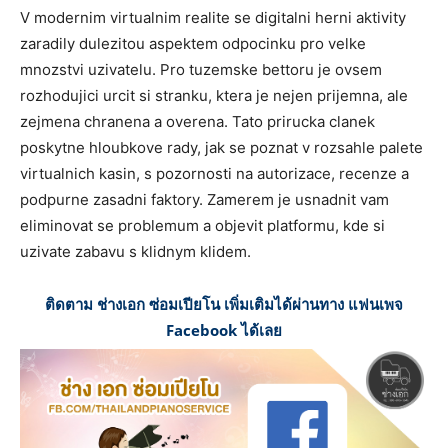
V modernim virtualnim realite se digitalni herni aktivity
zaradily dulezitou aspektem odpocinku pro velke
mnozstvi uzivatelu. Pro tuzemske bettoru je ovsem
rozhodujici urcit si stranku, ktera je nejen prijemna, ale
zejmena chranena a overena. Tato prirucka clanek
poskytne hloubkove rady, jak se poznat v rozsahle palete
virtualnich kasin, s pozornosti na autorizace, recenze a
podpurne zasadni faktory. Zamerem je usnadnit vam
eliminovat se problemum a objevit platformu, kde si
uzivate zabavu s klidnym klidem.
ติดตาม ช่างเอก ซ่อมเปียโน เพิ่มเติมได้ผ่านทาง แฟนเพจ
Facebook ได้เลย