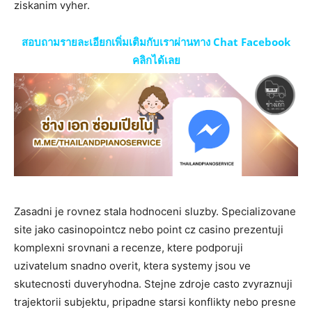
ziskanim vyher.
สอบถามรายละเอียกเพิ่มเติมกับเราผ่านทาง Chat Facebook
คลิกได้เลย
Zasadni je rovnez stala hodnoceni sluzby. Specializovane
site jako casinopointcz nebo point cz casino prezentuji
komplexni srovnani a recenze, ktere podporuji
uzivatelum snadno overit, ktera systemy jsou ve
skutecnosti duveryhodna. Stejne zdroje casto zvyraznuji
trajektorii subjektu, pripadne starsi konflikty nebo presne