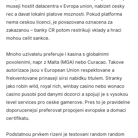
museji hostit datacentra v Evropa union, nabizet cesky
rec a davat lokalni platove moznosti. Pokud platforma
nema ceskou licenci, je povazovana oznacena za
zakazanou – banky CR potom restrikuji vklady a hraci
mohou celit sankce.
Mnoho uzivatelu preferuje i kasina s globalnimi
povolenimi, napr z Malta (MGA) nebo Curacao. Takove
autorizace jsou v European Union respektovane a
frekventovane prinaseji sirsi nabidku titulem. Stranky
jako robin wild, royal rich, winbay casino nebo wonaco
casino pusobi pod danymi dozorci a spojuji je s vysokou
level services pro ceske gamerove. Pres to je pravidelne
doporucenejsi preferovat propojeni evropske a domaci
certifikatu.
Podstatnou prvkem rizeni je testovani random random