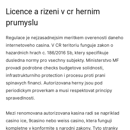
Licence a rizeni v cr hernim
prumyslu
Regulace je nejzasadnejsim meritkem overenosti daneho
internetoveho casina. V CR teritoriu funguje zakon o
hazardnich hrach c. 186/2016 Sb, ktery specifikuje
dusledna normy pro vsechny subjekty. Ministerstvo MF
provadi podrobne checks budgetove solidnosti,
infrastrukturniho protection i procesu proti prani
spinavych financi. Autorizovana herny jsou pod
periodickym proverkam a musi respektovat principy
spravedlnosti.
Mezi renomovana autorizovana kasina radi se napriklad
casino ice, 9casino nebo weiss casino, ktera funguji
kompletne v konformite s narodni zakony. Tyto stranky