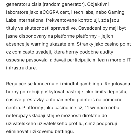
generatoru cisla (random generator). Objektivni
laboratore jako eCOGRA cert, i tech labs, nebo Gaming
Labs International frekventovane kontroluji, zda jsou
tituly ve skutecnosti spravedlive. Osvedceni by maji byt
jasne disponovany na platforme platformy – jejich
absence je warning ukazatelem. Stranky jako casino point
cz com casto uvadeji, ktera herny podobne audity
uspesne passovala, a davaji participujicim learn more o IT
infrastrukture.
Regulace se koncernuje i mindful gamblingu. Regulovana
herny potrebuji poskytovat nastroje jako limits depositu,
casove prestavky, autoban nebo pointers na pomocne
centra. Platformy jako casino ice cz, 11 wonaco nebo
neterapay vkladaji stejne moznosti direktne do
uzivatelskeho uzivatelskeho profilu, cimz podporuji
eliminovat rizikovemu bettingu.