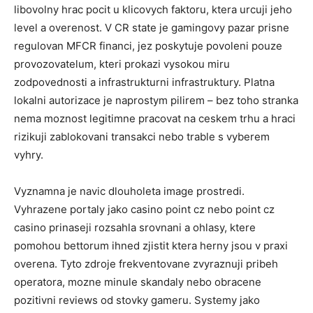
libovolny hrac pocit u klicovych faktoru, ktera urcuji jeho
level a overenost. V CR state je gamingovy pazar prisne
regulovan MFCR financi, jez poskytuje povoleni pouze
provozovatelum, kteri prokazi vysokou miru
zodpovednosti a infrastrukturni infrastruktury. Platna
lokalni autorizace je naprostym pilirem – bez toho stranka
nema moznost legitimne pracovat na ceskem trhu a hraci
rizikuji zablokovani transakci nebo trable s vyberem
vyhry.
Vyznamna je navic dlouholeta image prostredi.
Vyhrazene portaly jako casino point cz nebo point cz
casino prinaseji rozsahla srovnani a ohlasy, ktere
pomohou bettorum ihned zjistit ktera herny jsou v praxi
overena. Tyto zdroje frekventovane zvyraznuji pribeh
operatora, mozne minule skandaly nebo obracene
pozitivni reviews od stovky gameru. Systemy jako