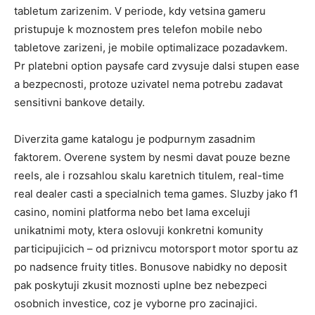
tabletum zarizenim. V periode, kdy vetsina gameru
pristupuje k moznostem pres telefon mobile nebo
tabletove zarizeni, je mobile optimalizace pozadavkem.
Pr platebni option paysafe card zvysuje dalsi stupen ease
a bezpecnosti, protoze uzivatel nema potrebu zadavat
sensitivni bankove detaily.
Diverzita game katalogu je podpurnym zasadnim
faktorem. Overene system by nesmi davat pouze bezne
reels, ale i rozsahlou skalu karetnich titulem, real-time
real dealer casti a specialnich tema games. Sluzby jako f1
casino, nomini platforma nebo bet lama exceluji
unikatnimi moty, ktera oslovuji konkretni komunity
participujicich – od priznivcu motorsport motor sportu az
po nadsence fruity titles. Bonusove nabidky no deposit
pak poskytuji zkusit moznosti uplne bez nebezpeci
osobnich investice, coz je vyborne pro zacinajici.