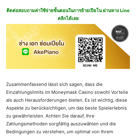
ติดต่อสอบถามค่าใช้จ่ายขั้นตอนในการย้ายเปียโน ผ่านทาง Line
คลิกได้เลย
Zusammenfassend lässt sich sagen, dass die
Einzahlungslimits im Moneymask Casino sowohl Vorteile
als auch Herausforderungen bieten. Es ist wichtig, diese
Aspekte zu berücksichtigen, um das beste Spielerlebnis
zu gewährleisten. Achten Sie darauf, Ihre
Zahlungsmethoden sorgfältig auszuwählen und die
Bedingungen zu verstehen, um optimal von Ihrem