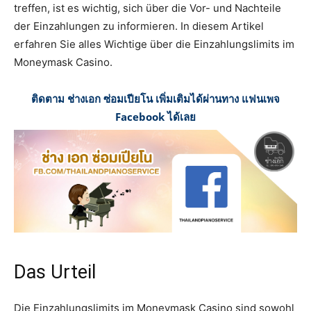
treffen, ist es wichtig, sich über die Vor- und Nachteile
der Einzahlungen zu informieren. In diesem Artikel
erfahren Sie alles Wichtige über die Einzahlungslimits im
Moneymask Casino.
ติดตาม ช่างเอก ซ่อมเปียโน เพิ่มเติมได้ผ่านทาง แฟนเพจ
Facebook ได้เลย
Das Urteil
Die Einzahlungslimits im Moneymask Casino sind sowohl