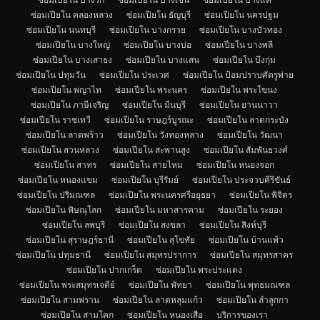
ซ่อมเปียโน คลองหลวง
ซ่อมเปียโน ธัญบุรี
ซ่อมเปียโน นครปฐม
ซ่อมเปียโน นนทบุรี
ซ่อมเปียโน บางกรวย
ซ่อมเปียโน บางบัวทอง
ซ่อมเปียโน บางใหญ่
ซ่อมเปียโน บางบ่อ
ซ่อมเปียโน บางพลี
ซ่อมเปียโน บางเสาธง
ซ่อมเปียโน บางแสน
ซ่อมเปียโน บึงกุ่ม
ซ่อมเปียโน ปทุมวัน
ซ่อมเปียโน ประเวศ
ซ่อมเปียโน ป้อมปราบศัตรูพ่าย
ซ่อมเปียโน พญาไท
ซ่อมเปียโน พระนคร
ซ่อมเปียโน พระโขนง
ซ่อมเปียโน ภาษีเจริญ
ซ่อมเปียโน มีนบุรี
ซ่อมเปียโน ยานนาวา
ซ่อมเปียโน ราชเทวี
ซ่อมเปียโน ราษฎร์บูรณะ
ซ่อมเปียโน ลาดกระบัง
ซ่อมเปียโน ลาดพร้าว
ซ่อมเปียโน วังทองหลาง
ซ่อมเปียโน วัฒนา
ซ่อมเปียโน สวนหลวง
ซ่อมเปียโน สะพานสูง
ซ่อมเปียโน สัมพันธวงศ์
ซ่อมเปียโน สาทร
ซ่อมเปียโน สายไหม
ซ่อมเปียโน หนองจอก
ซ่อมเปียโน หนองแขม
ซ่อมเปียโน บุรีรัมย์
ซ่อมเปียโน ประจวบคีรีขันธ์
ซ่อมเปียโน ปริมณฑล
ซ่อมเปียโน พระนครศรีอยุธยา
ซ่อมเปียโน พิจิตร
ซ่อมเปียโน พิษณุโลก
ซ่อมเปียโน มหาสารคาม
ซ่อมเปียโน ระยอง
ซ่อมเปียโน ลพบุรี
ซ่อมเปียโน สงขลา
ซ่อมเปียโน สิงห์บุรี
ซ่อมเปียโน สุราษฎร์ธานี
ซ่อมเปียโน สุโขทัย
ซ่อมเปียโน บ้านแพ้ว
ซ่อมเปียโน ปทุมธานี
ซ่อมเปียโน สมุทรปราการ
ซ่อมเปียโน สมุทรสาคร
ซ่อมเปียโน ปากเกร็ด
ซ่อมเปียโน พระประแดง
ซ่อมเปียโน พระสมุทรเจดีย์
ซ่อมเปียโน พัทยา
ซ่อมเปียโน พุทธมณฑล
ซ่อมเปียโน สามพราน
ซ่อมเปียโน ลาดหลุมแก้ว
ซ่อมเปียโน ลำลูกกา
ซ่อมเปียโน สามโคก
ซ่อมเปียโน หนองเสือ
บริการของเรา