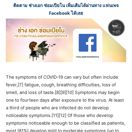
ติดตาม ช่างเอก ซ่อมเปียโน เพิ่มเติมได้ผ่านทาง แฟนเพจ
Facebook ได้เลย
The symptoms of COVID‑19 can vary but often include
fever,[7] fatigue, cough, breathing difficulties, loss of
smell, and loss of taste.[8][9][10] Symptoms may begin
one to fourteen days after exposure to the virus. At least
a third of people who are infected do not develop
noticeable symptoms.[11][12] Of those who develop
symptoms noticeable enough to be classified as patients,
most (81%) develop mild to moderate symptoms (up to