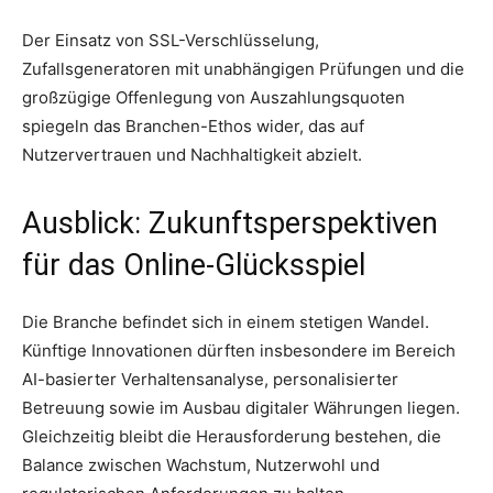
Der Einsatz von SSL-Verschlüsselung,
Zufallsgeneratoren mit unabhängigen Prüfungen und die
großzügige Offenlegung von Auszahlungsquoten
spiegeln das Branchen-Ethos wider, das auf
Nutzervertrauen und Nachhaltigkeit abzielt.
Ausblick: Zukunftsperspektiven
für das Online-Glücksspiel
Die Branche befindet sich in einem stetigen Wandel.
Künftige Innovationen dürften insbesondere im Bereich
AI-basierter Verhaltensanalyse, personalisierter
Betreuung sowie im Ausbau digitaler Währungen liegen.
Gleichzeitig bleibt die Herausforderung bestehen, die
Balance zwischen Wachstum, Nutzerwohl und