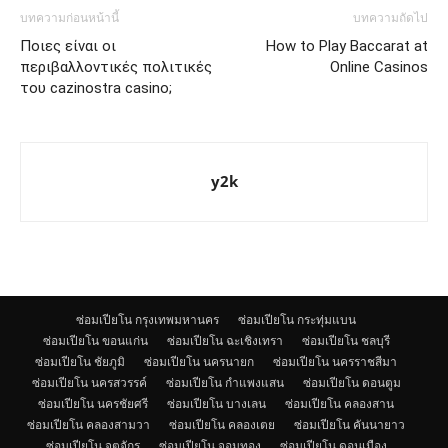
บทความก่อนหน้านี้
บทความถัดไป
Ποιες είναι οι
How to Play Baccarat at
περιβαλλοντικές πολιτικές
Online Casinos
του cazinostra casino;
y2k
ซ่อมเปียโน กรุงเทพมหานคร
ซ่อมเปียโน กระทุ่มแบน
ซ่อมเปียโน ขอนแก่น
ซ่อมเปียโน ฉะเชิงเทรา
ซ่อมเปียโน ชลบุรี
ซ่อมเปียโน ชัยภูมิ
ซ่อมเปียโน นครนายก
ซ่อมเปียโน นครราชสีมา
ซ่อมเปียโน นครสวรรค์
ซ่อมเปียโน กำแพงแสน
ซ่อมเปียโน ดอนตูม
ซ่อมเปียโน นครชัยศรี
ซ่อมเปียโน บางเลน
ซ่อมเปียโน คลองสาน
ซ่อมเปียโน คลองสามวา
ซ่อมเปียโน คลองเตย
ซ่อมเปียโน คันนายาว
ซ่อมเปียโน จตุจักร
ซ่อมเปียโน จอมทอง
ซ่อมเปียโน ดอนเมือง