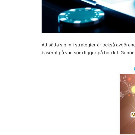
Att sätta sig in i strategier är också avgöra
baserat på vad som ligger på bordet. Genom 