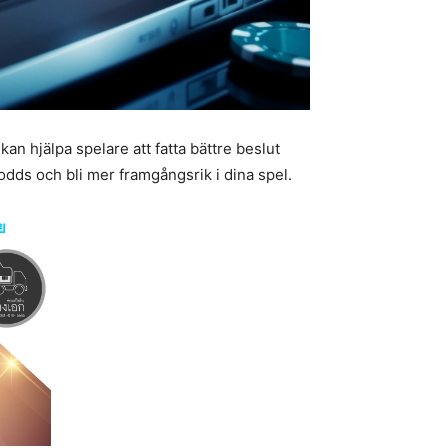
kan hjälpa spelare att fatta bättre beslut
odds och bli mer framgångsrik i dina spel.
ย