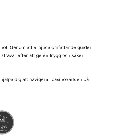
casinot. Genom att erbjuda omfattande guider
 strävar efter att ge en trygg och säker
hjälpa dig att navigera i casinovärlden på