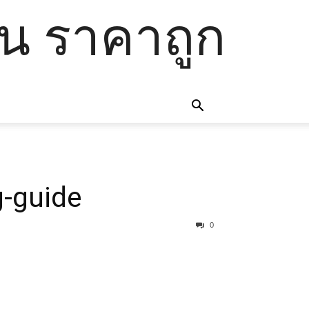
โน ราคาถูก
g-guide
0