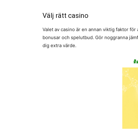
Välj rätt casino
Valet av casino är en annan viktig faktor för
bonusar och spelutbud. Gör noggranna jämför
dig extra värde.
ติ