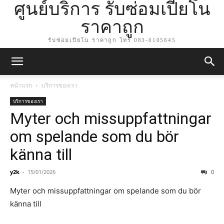
ศูนย์บริการ รับซ่อมเปียโน
ราคาถูก
รับซ่อมเปียโน ราคาถูก โทร 083-0105645
หน้าแรก
บริการของเรา
บริการของเรา
Myter och missuppfattningar
om spelande som du bör
känna till
y2k
-
15/01/2026
0
Myter och missuppfattningar om spelande som du bör
känna till