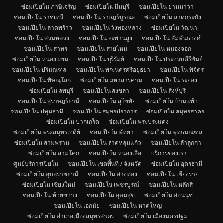
ซ่อมเปียโน ภาษีเจริญ
ซ่อมเปียโน มีนบุรี
ซ่อมเปียโน ยานนาวา
ซ่อมเปียโน ราชเทวี
ซ่อมเปียโน ราษฎร์บูรณะ
ซ่อมเปียโน ลาดกระบัง
ซ่อมเปียโน ลาดพร้าว
ซ่อมเปียโน วังทองหลาง
ซ่อมเปียโน วัฒนา
ซ่อมเปียโน สวนหลวง
ซ่อมเปียโน สะพานสูง
ซ่อมเปียโน สัมพันธวงศ์
ซ่อมเปียโน สาทร
ซ่อมเปียโน สายไหม
ซ่อมเปียโน หนองจอก
ซ่อมเปียโน หนองแขม
ซ่อมเปียโน บุรีรัมย์
ซ่อมเปียโน ประจวบคีรีขันธ์
ซ่อมเปียโน ปริมณฑล
ซ่อมเปียโน พระนครศรีอยุธยา
ซ่อมเปียโน พิจิตร
ซ่อมเปียโน พิษณุโลก
ซ่อมเปียโน มหาสารคาม
ซ่อมเปียโน ระยอง
ซ่อมเปียโน ลพบุรี
ซ่อมเปียโน สงขลา
ซ่อมเปียโน สิงห์บุรี
ซ่อมเปียโน สุราษฎร์ธานี
ซ่อมเปียโน สุโขทัย
ซ่อมเปียโน บ้านแพ้ว
ซ่อมเปียโน ปทุมธานี
ซ่อมเปียโน สมุทรปราการ
ซ่อมเปียโน สมุทรสาคร
ซ่อมเปียโน ปากเกร็ด
ซ่อมเปียโน พระประแดง
ซ่อมเปียโน พระสมุทรเจดีย์
ซ่อมเปียโน พัทยา
ซ่อมเปียโน พุทธมณฑล
ซ่อมเปียโน สามพราน
ซ่อมเปียโน ลาดหลุมแก้ว
ซ่อมเปียโน ลำลูกกา
ซ่อมเปียโน สามโคก
ซ่อมเปียโน หนองเสือ
บริการของเรา
ศูนย์บริการเปียโน
ซ่อมเปียโน เขตพื้นที่ / จังหวัด
ซ่อมเปียโน อุดรธานี
ซ่อมเปียโน อุบลราชธานี
ซ่อมเปียโน อ่างทอง
ซ่อมเปียโน เชียงราย
ซ่อมเปียโน เชียงใหม่
ซ่อมเปียโน เพชรบูรณ์
ซ่อมเปียโน หลักสี่
ซ่อมเปียโน ห้วยขวาง
ซ่อมเปียโน อุดมสุข
ซ่อมเปียโน อ่อนนุช
ซ่อมเปียโน เอกมัย
ซ่อมเปียโน หาดใหญ่
ซ่อมเปียโน อำเภอเมืองสมุทรสาคร
ซ่อมเปียโน เมืองนครปฐม