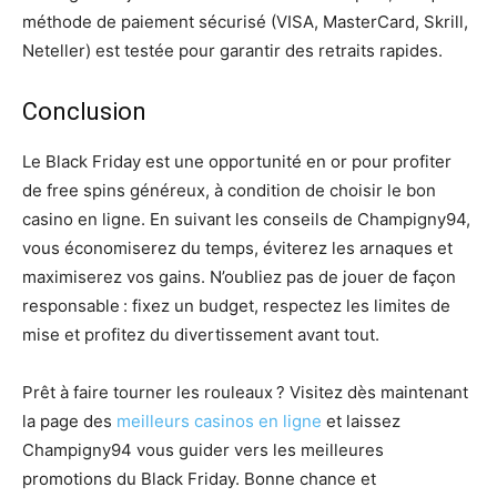
méthode de paiement sécurisé (VISA, MasterCard, Skrill,
Neteller) est testée pour garantir des retraits rapides.
Conclusion
Le Black Friday est une opportunité en or pour profiter
de free spins généreux, à condition de choisir le bon
casino en ligne. En suivant les conseils de Champigny94,
vous économiserez du temps, éviterez les arnaques et
maximiserez vos gains. N’oubliez pas de jouer de façon
responsable : fixez un budget, respectez les limites de
mise et profitez du divertissement avant tout.
Prêt à faire tourner les rouleaux ? Visitez dès maintenant
la page des
meilleurs casinos en ligne
et laissez
Champigny94 vous guider vers les meilleures
promotions du Black Friday. Bonne chance et