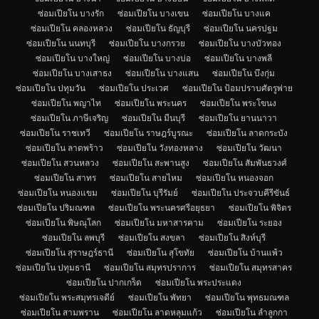
ซ่อมเปียโน บางรัก
ซ่อมเปียโน บางเขน
ซ่อมเปียโน บางแค
ซ่อมเปียโน คลองหลวง
ซ่อมเปียโน ธัญบุรี
ซ่อมเปียโน นครปฐม
ซ่อมเปียโน นนทบุรี
ซ่อมเปียโน บางกรวย
ซ่อมเปียโน บางบัวทอง
ซ่อมเปียโน บางใหญ่
ซ่อมเปียโน บางบ่อ
ซ่อมเปียโน บางพลี
ซ่อมเปียโน บางเสาธง
ซ่อมเปียโน บางแสน
ซ่อมเปียโน บึงกุ่ม
ซ่อมเปียโน ปทุมวัน
ซ่อมเปียโน ประเวศ
ซ่อมเปียโน ป้อมปราบศัตรูพ่าย
ซ่อมเปียโน พญาไท
ซ่อมเปียโน พระนคร
ซ่อมเปียโน พระโขนง
ซ่อมเปียโน ภาษีเจริญ
ซ่อมเปียโน มีนบุรี
ซ่อมเปียโน ยานนาวา
ซ่อมเปียโน ราชเทวี
ซ่อมเปียโน ราษฎร์บูรณะ
ซ่อมเปียโน ลาดกระบัง
ซ่อมเปียโน ลาดพร้าว
ซ่อมเปียโน วังทองหลาง
ซ่อมเปียโน วัฒนา
ซ่อมเปียโน สวนหลวง
ซ่อมเปียโน สะพานสูง
ซ่อมเปียโน สัมพันธวงศ์
ซ่อมเปียโน สาทร
ซ่อมเปียโน สายไหม
ซ่อมเปียโน หนองจอก
ซ่อมเปียโน หนองแขม
ซ่อมเปียโน บุรีรัมย์
ซ่อมเปียโน ประจวบคีรีขันธ์
ซ่อมเปียโน ปริมณฑล
ซ่อมเปียโน พระนครศรีอยุธยา
ซ่อมเปียโน พิจิตร
ซ่อมเปียโน พิษณุโลก
ซ่อมเปียโน มหาสารคาม
ซ่อมเปียโน ระยอง
ซ่อมเปียโน ลพบุรี
ซ่อมเปียโน สงขลา
ซ่อมเปียโน สิงห์บุรี
ซ่อมเปียโน สุราษฎร์ธานี
ซ่อมเปียโน สุโขทัย
ซ่อมเปียโน บ้านแพ้ว
ซ่อมเปียโน ปทุมธานี
ซ่อมเปียโน สมุทรปราการ
ซ่อมเปียโน สมุทรสาคร
ซ่อมเปียโน ปากเกร็ด
ซ่อมเปียโน พระประแดง
ซ่อมเปียโน พระสมุทรเจดีย์
ซ่อมเปียโน พัทยา
ซ่อมเปียโน พุทธมณฑล
ซ่อมเปียโน สามพราน
ซ่อมเปียโน ลาดหลุมแก้ว
ซ่อมเปียโน ลำลูกกา