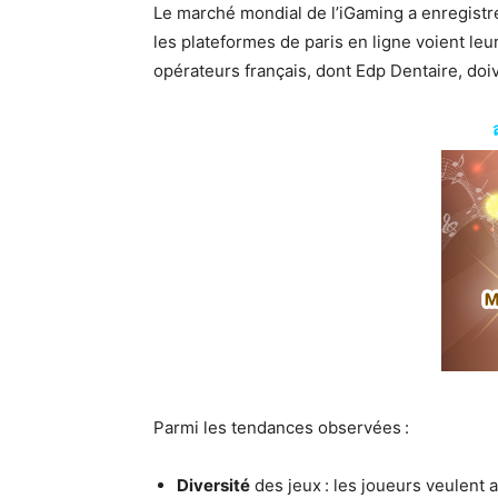
Le marché mondial de l’iGaming a enregistr
les plateformes de paris en ligne voient 
opérateurs français, dont Edp Dentaire, doiv
Parmi les tendances observées :
Diversité
des jeux : les joueurs veulent 