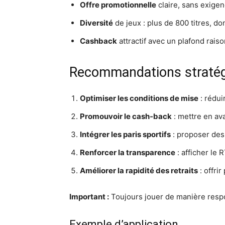
Offre promotionnelle
claire, sans exige
Diversité
de jeux : plus de 800 titres, do
Cashback
attractif avec un plafond rais
Recommandations straté
Optimiser les conditions de mise
: rédui
Promouvoir le cash‑back
: mettre en av
Intégrer les paris sportifs
: proposer des 
Renforcer la transparence
: afficher le 
Améliorer la rapidité des retraits
: offri
Important :
Toujours jouer de manière respo
Exemple d’application