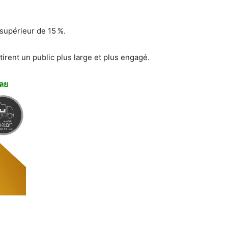
supérieur de 15 %.
tirent un public plus large et plus engagé.
เลย