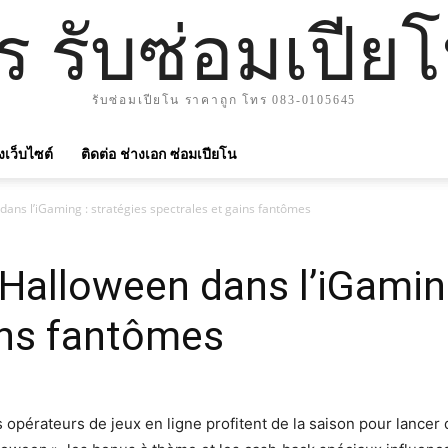
าร รับซ่อมเปีย
รับซ่อมเปียโน ราคาถูก โทร 083-0105645
ังเว็บไซต์
ติดต่อ ช่างเอก ซ่อมเปียโน
ans l’iGaming : stratégies spectrales et gains fantômes
Halloween dans l’iGaming
ins fantômes
es opérateurs de jeux en ligne profitent de la saison pour lance