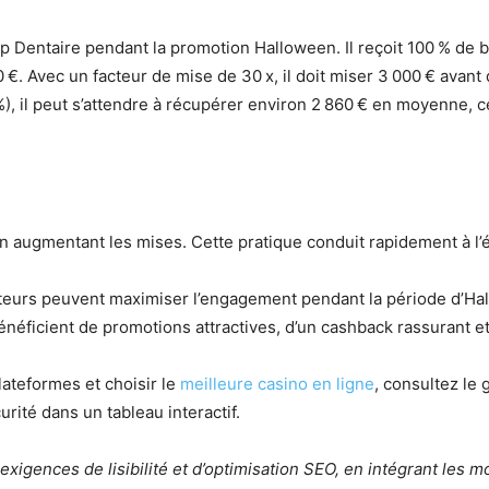
 Dentaire pendant la promotion Halloween. Il reçoit 100 % de b
 €. Avec un facteur de mise de 30 x, il doit miser 3 000 € avant d
), il peut s’attendre à récupérer environ 2 860 € en moyenne, 
n augmentant les mises. Cette pratique conduit rapidement à l’
teurs peuvent maximiser l’engagement pendant la période d’Hal
énéficient de promotions attractives, d’un cashback rassurant et
ateformes et choisir le
meilleure casino en ligne
, consultez le 
urité dans un tableau interactif.
 exigences de lisibilité et d’optimisation SEO, en intégrant les 