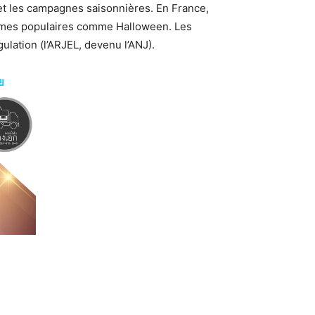
et les campagnes saisonnières. En France,
hèmes populaires comme Halloween. Les
ulation (l’ARJEL, devenu l’ANJ).
ย