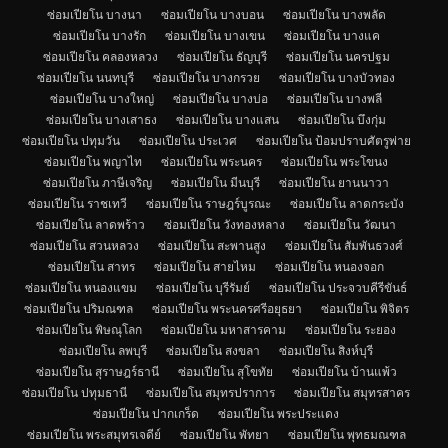
ซ่อมเปียโน บางนา
ซ่อมเปียโน บางบอน
ซ่อมเปียโน บางพลัด
ซ่อมเปียโน บางรัก
ซ่อมเปียโน บางเขน
ซ่อมเปียโน บางแค
ซ่อมเปียโน คลองหลวง
ซ่อมเปียโน ธัญบุรี
ซ่อมเปียโน นครปฐม
ซ่อมเปียโน นนทบุรี
ซ่อมเปียโน บางกรวย
ซ่อมเปียโน บางบัวทอง
ซ่อมเปียโน บางใหญ่
ซ่อมเปียโน บางบ่อ
ซ่อมเปียโน บางพลี
ซ่อมเปียโน บางเสาธง
ซ่อมเปียโน บางแสน
ซ่อมเปียโน บึงกุ่ม
ซ่อมเปียโน ปทุมวัน
ซ่อมเปียโน ประเวศ
ซ่อมเปียโน ป้อมปราบศัตรูพ่าย
ซ่อมเปียโน พญาไท
ซ่อมเปียโน พระนคร
ซ่อมเปียโน พระโขนง
ซ่อมเปียโน ภาษีเจริญ
ซ่อมเปียโน มีนบุรี
ซ่อมเปียโน ยานนาวา
ซ่อมเปียโน ราชเทวี
ซ่อมเปียโน ราษฎร์บูรณะ
ซ่อมเปียโน ลาดกระบัง
ซ่อมเปียโน ลาดพร้าว
ซ่อมเปียโน วังทองหลาง
ซ่อมเปียโน วัฒนา
ซ่อมเปียโน สวนหลวง
ซ่อมเปียโน สะพานสูง
ซ่อมเปียโน สัมพันธวงศ์
ซ่อมเปียโน สาทร
ซ่อมเปียโน สายไหม
ซ่อมเปียโน หนองจอก
ซ่อมเปียโน หนองแขม
ซ่อมเปียโน บุรีรัมย์
ซ่อมเปียโน ประจวบคีรีขันธ์
ซ่อมเปียโน ปริมณฑล
ซ่อมเปียโน พระนครศรีอยุธยา
ซ่อมเปียโน พิจิตร
ซ่อมเปียโน พิษณุโลก
ซ่อมเปียโน มหาสารคาม
ซ่อมเปียโน ระยอง
ซ่อมเปียโน ลพบุรี
ซ่อมเปียโน สงขลา
ซ่อมเปียโน สิงห์บุรี
ซ่อมเปียโน สุราษฎร์ธานี
ซ่อมเปียโน สุโขทัย
ซ่อมเปียโน บ้านแพ้ว
ซ่อมเปียโน ปทุมธานี
ซ่อมเปียโน สมุทรปราการ
ซ่อมเปียโน สมุทรสาคร
ซ่อมเปียโน ปากเกร็ด
ซ่อมเปียโน พระประแดง
ซ่อมเปียโน พระสมุทรเจดีย์
ซ่อมเปียโน พัทยา
ซ่อมเปียโน พุทธมณฑล