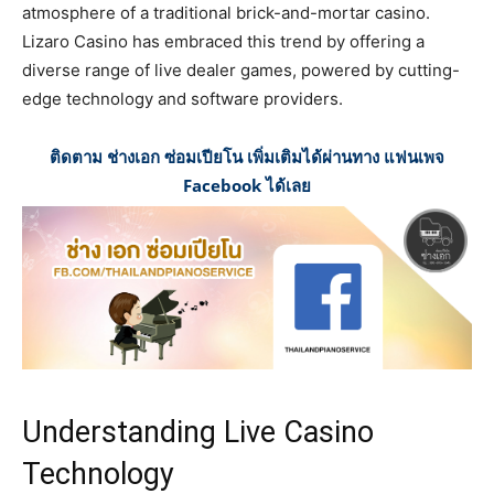
atmosphere of a traditional brick-and-mortar casino.
Lizaro Casino has embraced this trend by offering a
diverse range of live dealer games, powered by cutting-
edge technology and software providers.
ติดตาม ช่างเอก ซ่อมเปียโน เพิ่มเติมได้ผ่านทาง แฟนเพจ
Facebook ได้เลย
Understanding Live Casino
Technology