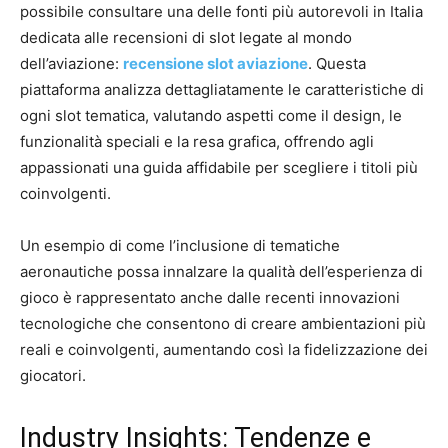
possibile consultare una delle fonti più autorevoli in Italia
dedicata alle recensioni di slot legate al mondo
dell’aviazione:
recensione slot aviazione
. Questa
piattaforma analizza dettagliatamente le caratteristiche di
ogni slot tematica, valutando aspetti come il design, le
funzionalità speciali e la resa grafica, offrendo agli
appassionati una guida affidabile per scegliere i titoli più
coinvolgenti.
Un esempio di come l’inclusione di tematiche
aeronautiche possa innalzare la qualità dell’esperienza di
gioco è rappresentato anche dalle recenti innovazioni
tecnologiche che consentono di creare ambientazioni più
reali e coinvolgenti, aumentando così la fidelizzazione dei
giocatori.
Industry Insights: Tendenze e