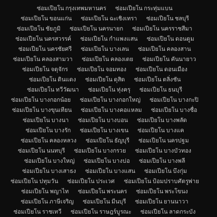
ซ่อมเปียโน กรุงเทพมหานคร
ซ่อมเปียโน กระทุ่มแบน
ซ่อมเปียโน ขอนแก่น
ซ่อมเปียโน ฉะเชิงเทรา
ซ่อมเปียโน ชลบุรี
ซ่อมเปียโน ชัยภูมิ
ซ่อมเปียโน นครนายก
ซ่อมเปียโน นครราชสีมา
ซ่อมเปียโน นครสวรรค์
ซ่อมเปียโน กำแพงแสน
ซ่อมเปียโน ดอนตูม
ซ่อมเปียโน นครชัยศรี
ซ่อมเปียโน บางเลน
ซ่อมเปียโน คลองสาน
ซ่อมเปียโน คลองสามวา
ซ่อมเปียโน คลองเตย
ซ่อมเปียโน คันนายาว
ซ่อมเปียโน จตุจักร
ซ่อมเปียโน จอมทอง
ซ่อมเปียโน ดอนเมือง
ซ่อมเปียโน ดินแดง
ซ่อมเปียโน ดุสิต
ซ่อมเปียโน ตลิ่งชัน
ซ่อมเปียโน ทวีวัฒนา
ซ่อมเปียโน ทุ่งครุ
ซ่อมเปียโน ธนบุรี
ซ่อมเปียโน บางกอกน้อย
ซ่อมเปียโน บางกอกใหญ่
ซ่อมเปียโน บางกะปิ
ซ่อมเปียโน บางขุนเทียน
ซ่อมเปียโน บางคอแหลม
ซ่อมเปียโน บางซื่อ
ซ่อมเปียโน บางนา
ซ่อมเปียโน บางบอน
ซ่อมเปียโน บางพลัด
ซ่อมเปียโน บางรัก
ซ่อมเปียโน บางเขน
ซ่อมเปียโน บางแค
ซ่อมเปียโน คลองหลวง
ซ่อมเปียโน ธัญบุรี
ซ่อมเปียโน นครปฐม
ซ่อมเปียโน นนทบุรี
ซ่อมเปียโน บางกรวย
ซ่อมเปียโน บางบัวทอง
ซ่อมเปียโน บางใหญ่
ซ่อมเปียโน บางบ่อ
ซ่อมเปียโน บางพลี
ซ่อมเปียโน บางเสาธง
ซ่อมเปียโน บางแสน
ซ่อมเปียโน บึงกุ่ม
ซ่อมเปียโน ปทุมวัน
ซ่อมเปียโน ประเวศ
ซ่อมเปียโน ป้อมปราบศัตรูพ่าย
ซ่อมเปียโน พญาไท
ซ่อมเปียโน พระนคร
ซ่อมเปียโน พระโขนง
ซ่อมเปียโน ภาษีเจริญ
ซ่อมเปียโน มีนบุรี
ซ่อมเปียโน ยานนาวา
ซ่อมเปียโน ราชเทวี
ซ่อมเปียโน ราษฎร์บูรณะ
ซ่อมเปียโน ลาดกระบัง