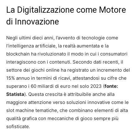
La Digitalizzazione come Motore
di Innovazione
Negli ultimi dieci anni, l’avvento di tecnologie come
l’intelligenza artificiale, la realtà aumentata e la
blockchain ha rivoluzionato il modo in cui i consumatori
interagiscono con i contenuti. Secondo dati recenti, il
settore dei giochi online ha registrato un incremento del
15% annuo in termini di ricavi, attestandosi su cifre che
superano i 60 miliardi di euro nel solo 2023 (
fonte:
Statista
). Questa crescita è attribuibile anche alla
maggiore attenzione verso soluzioni innovative come le
slot machine tematiche, che combinano elementi di alta
qualità grafica con meccaniche di gioco sempre più
sofisticate.