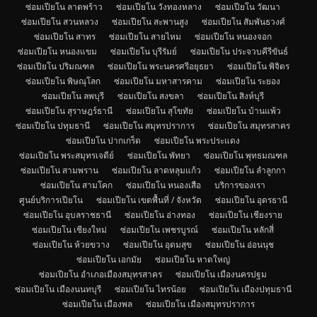
ซ่อมเปียโน ลาดพร้าว
ซ่อมเปียโน วังทองหลาง
ซ่อมเปียโน วัฒนา
ซ่อมเปียโน สวนหลวง
ซ่อมเปียโน สะพานสูง
ซ่อมเปียโน สัมพันธวงศ์
ซ่อมเปียโน สาทร
ซ่อมเปียโน สายไหม
ซ่อมเปียโน หนองจอก
ซ่อมเปียโน หนองแขม
ซ่อมเปียโน บุรีรัมย์
ซ่อมเปียโน ประจวบคีรีขันธ์
ซ่อมเปียโน ปริมณฑล
ซ่อมเปียโน พระนครศรีอยุธยา
ซ่อมเปียโน พิจิตร
ซ่อมเปียโน พิษณุโลก
ซ่อมเปียโน มหาสารคาม
ซ่อมเปียโน ระยอง
ซ่อมเปียโน ลพบุรี
ซ่อมเปียโน สงขลา
ซ่อมเปียโน สิงห์บุรี
ซ่อมเปียโน สุราษฎร์ธานี
ซ่อมเปียโน สุโขทัย
ซ่อมเปียโน บ้านแพ้ว
ซ่อมเปียโน ปทุมธานี
ซ่อมเปียโน สมุทรปราการ
ซ่อมเปียโน สมุทรสาคร
ซ่อมเปียโน ปากเกร็ด
ซ่อมเปียโน พระประแดง
ซ่อมเปียโน พระสมุทรเจดีย์
ซ่อมเปียโน พัทยา
ซ่อมเปียโน พุทธมณฑล
ซ่อมเปียโน สามพราน
ซ่อมเปียโน ลาดหลุมแก้ว
ซ่อมเปียโน ลำลูกกา
ซ่อมเปียโน สามโคก
ซ่อมเปียโน หนองเสือ
บริการของเรา
ศูนย์บริการเปียโน
ซ่อมเปียโน เขตพื้นที่ / จังหวัด
ซ่อมเปียโน อุดรธานี
ซ่อมเปียโน อุบลราชธานี
ซ่อมเปียโน อ่างทอง
ซ่อมเปียโน เชียงราย
ซ่อมเปียโน เชียงใหม่
ซ่อมเปียโน เพชรบูรณ์
ซ่อมเปียโน หลักสี่
ซ่อมเปียโน ห้วยขวาง
ซ่อมเปียโน อุดมสุข
ซ่อมเปียโน อ่อนนุช
ซ่อมเปียโน เอกมัย
ซ่อมเปียโน หาดใหญ่
ซ่อมเปียโน อำเภอเมืองสมุทรสาคร
ซ่อมเปียโน เมืองนครปฐม
ซ่อมเปียโน เมืองนนทบุรี
ซ่อมเปียโน ไทรน้อย
ซ่อมเปียโน เมืองปทุมธานี
ซ่อมเปียโน เมืองพล
ซ่อมเปียโน เมืองสมุทรปราการ