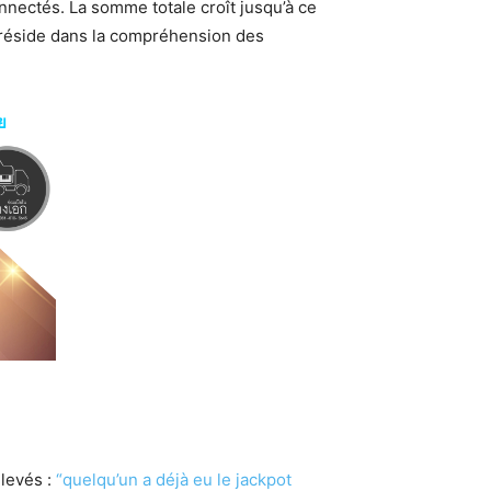
nnectés. La somme totale croît jusqu’à ce
é réside dans la compréhension des
ย
levés :
“quelqu’un a déjà eu le jackpot