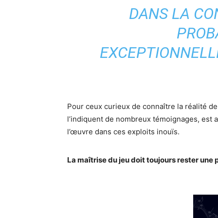
DANS LA CON
PROBA
EXCEPTIONNELLE
Pour ceux curieux de connaître la réalité d
l’indiquent de nombreux témoignages, est a
l’œuvre dans ces exploits inouïs.
La maîtrise du jeu doit toujours rester une