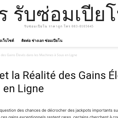
าร รับซ่อมเปีย
รับซ่อมเปียโน ราคาถูก โทร 083-0105645
ังเว็บไซต์
ติดต่อ ช่างเอก ซ่อมเปียโน
té des Gains Élevés dans les Machines à Sous en Ligne
et la Réalité des Gains É
 en Ligne
la question des chances de décrocher des jackpots importants su
e ces gains exceptionnels restent rares, certains cherchent à 