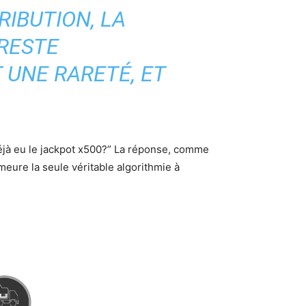
RIBUTION, LA
 RESTE
 UNE RARETÉ, ET
déjà eu le jackpot x500?” La réponse, comme
eure la seule véritable algorithmie à