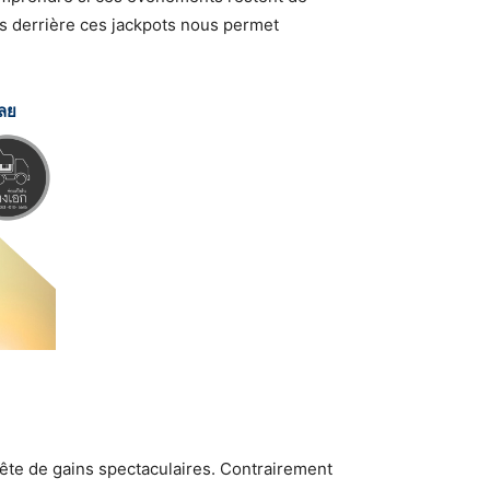
és derrière ces jackpots nous permet
เลย
uête de gains spectaculaires. Contrairement