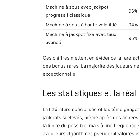
Machine à sous avec jackpot
96%
progressif classique
Machine à sous à haute volatilité
94%
Machine à jackpot fixe avec taux
95%
avancé
Ces chiffres mettent en évidence la raréfa
des bonus rares. La majorité des joueurs ne 
exceptionnelle.
Les statistiques et la réali
La littérature spécialisée et les témoignage
jackpots si élevés, même après des années 
la limite du possible, mais à une fréquence
avec leurs algorithmes pseudo-aléatoires et