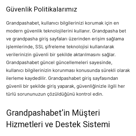
Güvenlik Politikalarımız
Grandpashabet, kullanıcı bilgilerinizi korumak için en
modern güvenlik teknolojilerini kullanır. Grandpasha bet
ve grandpasha giriş sayfaları üzerinden erişim sağlama
işlemlerinde, SSL şifreleme teknolojisi kullanılarak
verilerinizin güvenli bir şekilde aktarılmasını sağlar.
Grandpashabet güncel güncellemeleri sayesinde,
kullanıcı bilgilerinizin korunması konusunda sürekli olarak
ilerleme kaydedilir. Grandpashabet giriş sayfasından
güvenli bir şekilde giriş yaparak, güvenliğinizle ilgili her
türlü sorununuzun çözüldüğünü kontrol edin.
Grandpashabet’in Müşteri
Hizmetleri ve Destek Sistemi