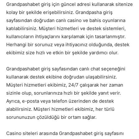
Grandpashabet giriş için güncel adresi kullanarak sitenize
kolay bir şekilde erişebilirsiniz. Grandpasha giriş
sayfasından doğrudan canlı casino ve bahis oyunlarına
katılabilirsiniz. Müşteri hizmetleri ve destek sistemleri,
kullanıcıların ihtiyaçlarını karşılamak için tasarlanmıştır.
Herhangi bir sorunuz veya ihtiyacınız olduğunda, destek
ekibimiz size hızlı ve etkin bir şekilde yardımcı olur.
Grandpashabet giriş sayfasından canlı chat seçeneğini
kullanarak destek ekibine doğrudan ulaşabilirsiniz.
Müşteri hizmetleri ekibimiz, 24/7 çalışarak her zaman
sizinle olup, sorunlarınıza hızlı bir şekilde yanıt verir.
Ayrıca, e-posta veya telefon üzerinden de destek
alabilirsiniz. Müşteri hizmetleri ekibimiz, her türlü
sorununuzun çözüldüğü bir ortam sağlar.
Casino siteleri arasında Grandpashabet giriş sayfasını