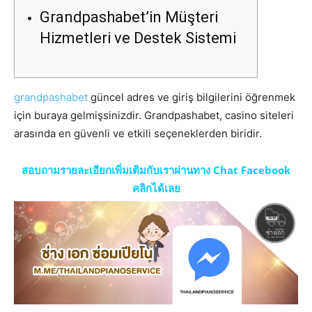
Grandpashabet’in Müşteri
Hizmetleri ve Destek Sistemi
grandpashabet
güncel adres ve giriş bilgilerini öğrenmek
için buraya gelmişsinizdir. Grandpashabet, casino siteleri
arasında en güvenli ve etkili seçeneklerden biridir.
สอบถามรายละเอียกเพิ่มเติมกับเราผ่านทาง Chat Facebook
คลิกได้เลย