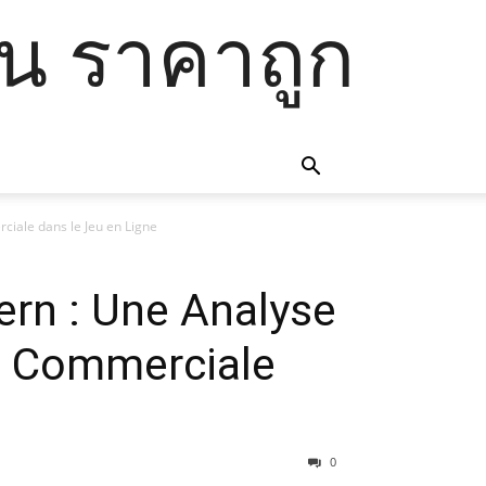
โน ราคาถูก
ciale dans le Jeu en Ligne
rn : Une Analyse
et Commerciale
0