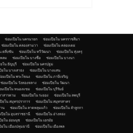
ซ่อมเปียโน นครนายก
ซ่อมเปียโน นครราชสีมา
ซ่อมเปียโน คลองสามวา
ซ่อมเปียโน คลองเตย
 ตลิ่งชัน
ซ่อมเปียโน ทวีวัฒนา
ซ่อมเปียโน ทุ่งครุ
แหลม
ซ่อมเปียโน บางซื่อ
ซ่อมเปียโน บางนา
ียโน ธัญบุรี
ซ่อมเปียโน นครปฐม
ปียโน บางเสาธง
ซ่อมเปียโน บางแสน
่อมเปียโน พระโขนง
ซ่อมเปียโน ภาษีเจริญ
ซ่อมเปียโน วังทองหลาง
ซ่อมเปียโน วัฒนา
่อมเปียโน หนองแขม
ซ่อมเปียโน บุรีรัมย์
มหาสารคาม
ซ่อมเปียโน ระยอง
ซ่อมเปียโน ลพบุรี
เปียโน สมุทรปราการ
ซ่อมเปียโน สมุทรสาคร
ราน
ซ่อมเปียโน ลาดหลุมแก้ว
ซ่อมเปียโน ลำลูกกา
เปียโน อุบลราชธานี
ซ่อมเปียโน อ่างทอง
ปียโน อ่อนนุช
ซ่อมเปียโน เอกมัย
ปียโน เมืองปทุมธานี
ซ่อมเปียโน เมืองพล