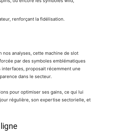
 spins, ou encore les symboles wild,
eur, renforçant la fidélisation.
n nos analyses, cette machine de slot
nforcée par des symboles emblématiques
tes interfaces, proposait récemment une
sparence dans le secteur.
ons pour optimiser ses gains, ce qui lui
jour régulière, son expertise sectorielle, et
ligne