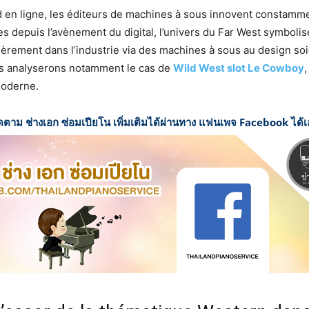
d en ligne, les éditeurs de machines à sous innovent constamme
es depuis l’avènement du digital, l’univers du Far West symboli
ulièrement dans l’industrie via des machines à sous au design s
ous analyserons notamment le cas de
Wild West slot Le Cowboy
moderne.
ดตาม ช่างเอก ซ่อมเปียโน เพิ่มเติมได้ผ่านทาง แฟนเพจ Facebook ได้