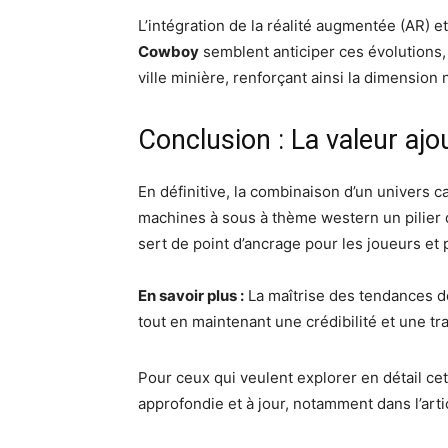
L’intégration de la réalité augmentée (AR) 
Cowboy
semblent anticiper ces évolutions
ville minière, renforçant ainsi la dimension 
Conclusion : La valeur ajo
En définitive, la combinaison d’un univers 
machines à sous à thème western un pilier d
sert de point d’ancrage pour les joueurs e
En savoir plus :
La maîtrise des tendances d
tout en maintenant une crédibilité et une t
Pour ceux qui veulent explorer en détail cet
approfondie et à jour, notamment dans l’art