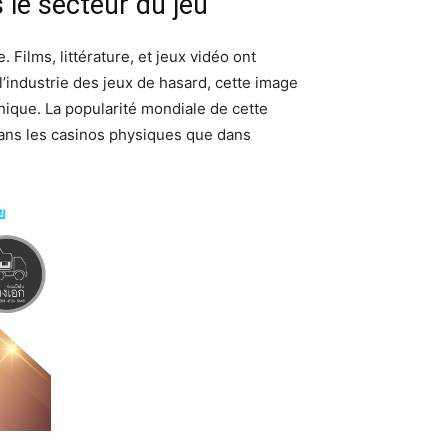
 le secteur du jeu
Films, littérature, et jeux vidéo ont
l’industrie des jeux de hasard, cette image
hique. La popularité mondiale de cette
 dans les casinos physiques que dans
ย