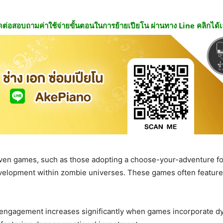
ดต่อสอบถามค่าใช้จ่ายขั้นตอนในการย้ายเปียโน ผ่านทาง Line คลิกได้
iven games, such as those adopting a choose-your-adventure f
velopment within zombie universes. These games often feature
r engagement increases significantly when games incorporate dy