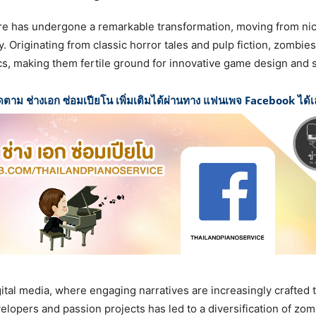
e has undergone a remarkable transformation, moving from niche
y. Originating from classic horror tales and pulp fiction, zombie
ics, making them fertile ground for innovative game design and s
ดตาม ช่างเอก ซ่อมเปียโน เพิ่มเติมได้ผ่านทาง แฟนเพจ Facebook ได้
igital media, where engaging narratives are increasingly craft
opers and passion projects has led to a diversification of zomb