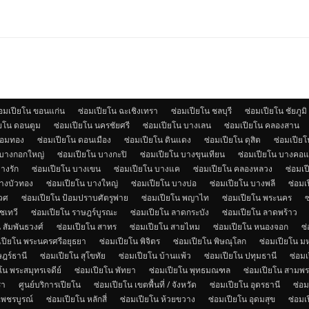
่อมเปียโน ขอนแก่น
ซ่อมเปียโน ฉะเชิงเทรา
ซ่อมเปียโน ชลบุรี
ซ่อมเปียโน ชัยภูมิ
ียโน ดอนตูม
ซ่อมเปียโน นครชัยศรี
ซ่อมเปียโน บางเลน
ซ่อมเปียโน คลองสาน
จอมทอง
ซ่อมเปียโน ดอนเมือง
ซ่อมเปียโน ดินแดง
ซ่อมเปียโน ดุสิต
ซ่อมเปียโน
 บางกอกใหญ่
ซ่อมเปียโน บางกะปิ
ซ่อมเปียโน บางขุนเทียน
ซ่อมเปียโน บางคอ
างรัก
ซ่อมเปียโน บางเขน
ซ่อมเปียโน บางแค
ซ่อมเปียโน คลองหลวง
ซ่อมเป
บางบัวทอง
ซ่อมเปียโน บางใหญ่
ซ่อมเปียโน บางบ่อ
ซ่อมเปียโน บางพลี
ซ่อมเ
เวศ
ซ่อมเปียโน ป้อมปราบศัตรูพ่าย
ซ่อมเปียโน พญาไท
ซ่อมเปียโน พระนคร
ซ
ชเทวี
ซ่อมเปียโน ราษฎร์บูรณะ
ซ่อมเปียโน ลาดกระบัง
ซ่อมเปียโน ลาดพร้าว
 สัมพันธวงศ์
ซ่อมเปียโน สาทร
ซ่อมเปียโน สายไหม
ซ่อมเปียโน หนองจอก
ซ
เปียโน พระนครศรีอยุธยา
ซ่อมเปียโน พิจิตร
ซ่อมเปียโน พิษณุโลก
ซ่อมเปียโน 
ษฎร์ธานี
ซ่อมเปียโน สุโขทัย
ซ่อมเปียโน บ้านแพ้ว
ซ่อมเปียโน ปทุมธานี
ซ่อม
โน พระสมุทรเจดีย์
ซ่อมเปียโน พัทยา
ซ่อมเปียโน พุทธมณฑล
ซ่อมเปียโน สามพ
รา
ศูนย์บริการเปียโน
ซ่อมเปียโน เขตพื้นที่ / จังหวัด
ซ่อมเปียโน อุดรธานี
ซ่อม
เพชรบูรณ์
ซ่อมเปียโน หลักสี่
ซ่อมเปียโน ห้วยขวาง
ซ่อมเปียโน อุดมสุข
ซ่อมเ