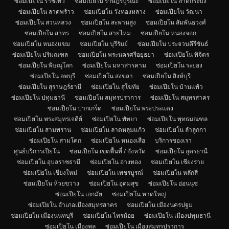
ซ่อมเปียโน ราชเทวี
ซ่อมเปียโน ราษฎร์บูรณะ
ซ่อมเปียโน ลาดกระบัง
ซ่อมเปียโน ลาดพร้าว
ซ่อมเปียโน วังทองหลาง
ซ่อมเปียโน วัฒนา
ซ่อมเปียโน สวนหลวง
ซ่อมเปียโน สะพานสูง
ซ่อมเปียโน สัมพันธวงศ์
ซ่อมเปียโน สาทร
ซ่อมเปียโน สายไหม
ซ่อมเปียโน หนองจอก
ซ่อมเปียโน หนองแขม
ซ่อมเปียโน บุรีรัมย์
ซ่อมเปียโน ประจวบคีรีขันธ์
ซ่อมเปียโน ปริมณฑล
ซ่อมเปียโน พระนครศรีอยุธยา
ซ่อมเปียโน พิจิตร
ซ่อมเปียโน พิษณุโลก
ซ่อมเปียโน มหาสารคาม
ซ่อมเปียโน ระยอง
ซ่อมเปียโน ลพบุรี
ซ่อมเปียโน สงขลา
ซ่อมเปียโน สิงห์บุรี
ซ่อมเปียโน สุราษฎร์ธานี
ซ่อมเปียโน สุโขทัย
ซ่อมเปียโน บ้านแพ้ว
ซ่อมเปียโน ปทุมธานี
ซ่อมเปียโน สมุทรปราการ
ซ่อมเปียโน สมุทรสาคร
ซ่อมเปียโน ปากเกร็ด
ซ่อมเปียโน พระประแดง
ซ่อมเปียโน พระสมุทรเจดีย์
ซ่อมเปียโน พัทยา
ซ่อมเปียโน พุทธมณฑล
ซ่อมเปียโน สามพราน
ซ่อมเปียโน ลาดหลุมแก้ว
ซ่อมเปียโน ลำลูกกา
ซ่อมเปียโน สามโคก
ซ่อมเปียโน หนองเสือ
บริการของเรา
ศูนย์บริการเปียโน
ซ่อมเปียโน เขตพื้นที่ / จังหวัด
ซ่อมเปียโน อุดรธานี
ซ่อมเปียโน อุบลราชธานี
ซ่อมเปียโน อ่างทอง
ซ่อมเปียโน เชียงราย
ซ่อมเปียโน เชียงใหม่
ซ่อมเปียโน เพชรบูรณ์
ซ่อมเปียโน หลักสี่
ซ่อมเปียโน ห้วยขวาง
ซ่อมเปียโน อุดมสุข
ซ่อมเปียโน อ่อนนุช
ซ่อมเปียโน เอกมัย
ซ่อมเปียโน หาดใหญ่
ซ่อมเปียโน อำเภอเมืองสมุทรสาคร
ซ่อมเปียโน เมืองนครปฐม
ซ่อมเปียโน เมืองนนทบุรี
ซ่อมเปียโน ไทรน้อย
ซ่อมเปียโน เมืองปทุมธานี
ซ่อมเปียโน เมืองพล
ซ่อมเปียโน เมืองสมุทรปราการ