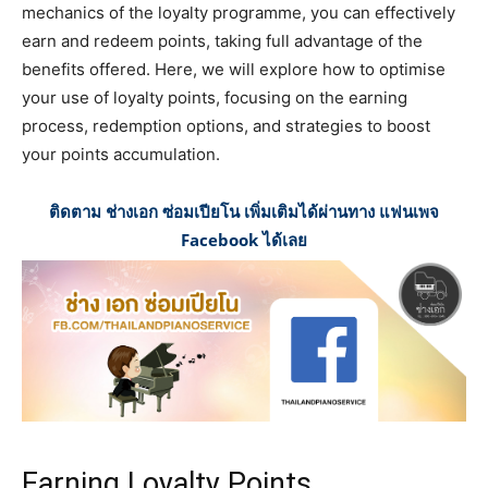
mechanics of the loyalty programme, you can effectively
earn and redeem points, taking full advantage of the
benefits offered. Here, we will explore how to optimise
your use of loyalty points, focusing on the earning
process, redemption options, and strategies to boost
your points accumulation.
ติดตาม ช่างเอก ซ่อมเปียโน เพิ่มเติมได้ผ่านทาง แฟนเพจ
Facebook ได้เลย
Earning Loyalty Points