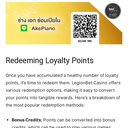
Redeeming Loyalty Points
Once you have accumulated a healthy number of loyalty
points, it’s time to redeem them. LegionBet Casino offers
various redemption options, making it easy to convert
your points into tangible rewards. Here’s a breakdown of
the most popular redemption methods:
Bonus Credits:
Points can be converted into bonus
credits, which can be used to play various games.