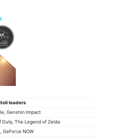
ย
itoli leaders
e, Genshin Impact
of Duty, The Legend of Zelda
d, GeForce NOW