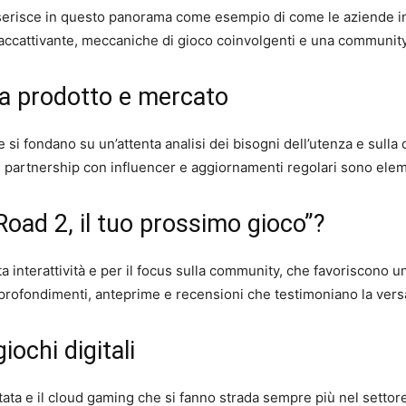
serisce in questo panorama come esempio di come le aziende ind
accattivante, meccaniche di gioco coinvolgenti e una community 
tra prodotto e mercato
si fondano su un’attenta analisi dei bisogni dell’utenza e sulla c
 partnership con influencer e aggiornamenti regolari sono eleme
Road 2, il tuo prossimo gioco”?
ta interattività e per il focus sulla community, che favoriscono u
pprofondimenti, anteprime e recensioni che testimoniano la versati
iochi digitali
ntata e il cloud gaming che si fanno strada sempre più nel settore