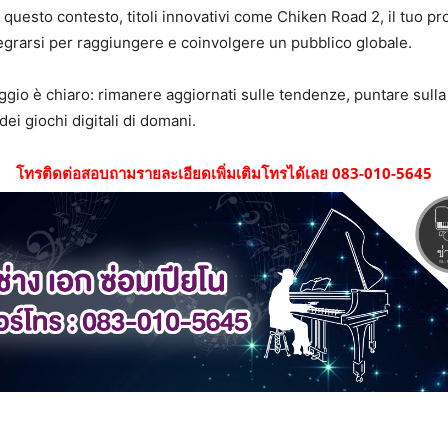
n questo contesto, titoli innovativi come Chiken Road 2, il tuo
tegrarsi per raggiungere e coinvolgere un pubblico globale.
ssaggio è chiaro: rimanere aggiornati sulle tendenze, puntare sull
ei giochi digitali di domani.
โทรติดต่อสอบถามรายละเอียดเพิ่มเติมโทรได้เลย 083-010-5645