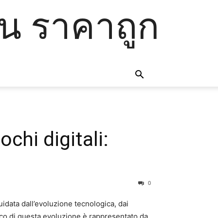
โน ราคาถูก
chi digitali:
0
guidata dall’evoluzione tecnologica, dai
o di questa evoluzione è rappresentato da