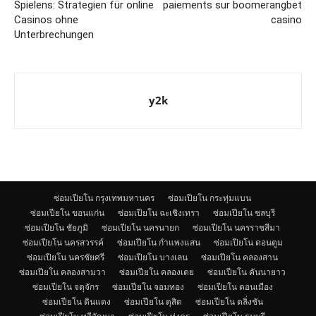
Spielens: Strategien für online
paiements sur boomerangbet
Casinos ohne
casino
Unterbrechungen
y2k
ซ่อมเปียโน กรุงเทพมหานคร
ซ่อมเปียโน กระทุ่มแบน
ซ่อมเปียโน ขอนแก่น
ซ่อมเปียโน ฉะเชิงเทรา
ซ่อมเปียโน ชลบุรี
ซ่อมเปียโน ชัยภูมิ
ซ่อมเปียโน นครนายก
ซ่อมเปียโน นครราชสีมา
ซ่อมเปียโน นครสวรรค์
ซ่อมเปียโน กำแพงแสน
ซ่อมเปียโน ดอนตูม
ซ่อมเปียโน นครชัยศรี
ซ่อมเปียโน บางเลน
ซ่อมเปียโน คลองสาน
ซ่อมเปียโน คลองสามวา
ซ่อมเปียโน คลองเตย
ซ่อมเปียโน คันนายาว
ซ่อมเปียโน จตุจักร
ซ่อมเปียโน จอมทอง
ซ่อมเปียโน ดอนเมือง
ซ่อมเปียโน ดินแดง
ซ่อมเปียโน ดุสิต
ซ่อมเปียโน ตลิ่งชัน