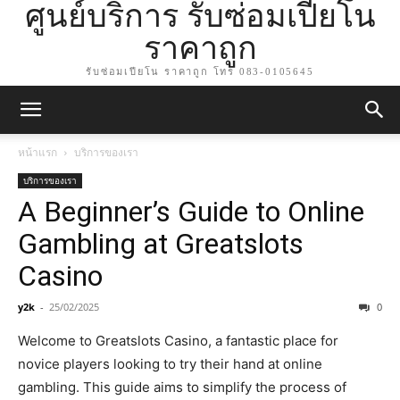
ศูนย์บริการ รับซ่อมเปียโน
ราคาถูก
รับซ่อมเปียโน ราคาถูก โทร 083-0105645
หน้าแรก
บริการของเรา
บริการของเรา
A Beginner’s Guide to Online
Gambling at Greatslots
Casino
y2k
-
25/02/2025
0
Welcome to Greatslots Casino, a fantastic place for
novice players looking to try their hand at online
gambling. This guide aims to simplify the process of