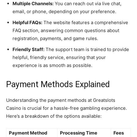
Multiple Channels:
You can reach out via live chat,
email, or phone, depending on your preference.
Helpful FAQs:
The website features a comprehensive
FAQ section, answering common questions about
registration, payments, and game rules.
Friendly Staff:
The support team is trained to provide
helpful, friendly service, ensuring that your
experience is as smooth as possible.
Payment Methods Explained
Understanding the payment methods at Greatslots
Casino is crucial for a hassle-free gambling experience.
Here’s a breakdown of the options available:
Payment Method
Processing Time
Fees