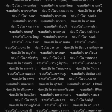
ซ่อมเปียโน ทวีวัฒนา
ซ่อมเปียโน ทุ่งครุ
ซ่อมเปียโน ธนบุรี
ซ่อมเปียโน บางกอกน้อย
ซ่อมเปียโน บางกอกใหญ่
ซ่อมเปียโน บางกะปิ
ซ่อมเปียโน บางขุนเทียน
ซ่อมเปียโน บางคอแหลม
ซ่อมเปียโน บางซื่อ
ซ่อมเปียโน บางนา
ซ่อมเปียโน บางบอน
ซ่อมเปียโน บางพลัด
ซ่อมเปียโน บางรัก
ซ่อมเปียโน บางเขน
ซ่อมเปียโน บางแค
ซ่อมเปียโน คลองหลวง
ซ่อมเปียโน ธัญบุรี
ซ่อมเปียโน นครปฐม
ซ่อมเปียโน นนทบุรี
ซ่อมเปียโน บางกรวย
ซ่อมเปียโน บางบัวทอง
ซ่อมเปียโน บางใหญ่
ซ่อมเปียโน บางบ่อ
ซ่อมเปียโน บางพลี
ซ่อมเปียโน บางเสาธง
ซ่อมเปียโน บางแสน
ซ่อมเปียโน บึงกุ่ม
ซ่อมเปียโน ปทุมวัน
ซ่อมเปียโน ประเวศ
ซ่อมเปียโน ป้อมปราบศัตรูพ่าย
ซ่อมเปียโน พญาไท
ซ่อมเปียโน พระนคร
ซ่อมเปียโน พระโขนง
ซ่อมเปียโน ภาษีเจริญ
ซ่อมเปียโน มีนบุรี
ซ่อมเปียโน ยานนาวา
ซ่อมเปียโน ราชเทวี
ซ่อมเปียโน ราษฎร์บูรณะ
ซ่อมเปียโน ลาดกระบัง
ซ่อมเปียโน ลาดพร้าว
ซ่อมเปียโน วังทองหลาง
ซ่อมเปียโน วัฒนา
ซ่อมเปียโน สวนหลวง
ซ่อมเปียโน สะพานสูง
ซ่อมเปียโน สัมพันธวงศ์
ซ่อมเปียโน สาทร
ซ่อมเปียโน สายไหม
ซ่อมเปียโน หนองจอก
ซ่อมเปียโน หนองแขม
ซ่อมเปียโน บุรีรัมย์
ซ่อมเปียโน ประจวบคีรีขันธ์
ซ่อมเปียโน ปริมณฑล
ซ่อมเปียโน พระนครศรีอยุธยา
ซ่อมเปียโน พิจิตร
ซ่อมเปียโน พิษณุโลก
ซ่อมเปียโน มหาสารคาม
ซ่อมเปียโน ระยอง
ซ่อมเปียโน ลพบุรี
ซ่อมเปียโน สงขลา
ซ่อมเปียโน สิงห์บุรี
ซ่อมเปียโน สุราษฎร์ธานี
ซ่อมเปียโน สุโขทัย
ซ่อมเปียโน บ้านแพ้ว
ซ่อมเปียโน ปทุมธานี
ซ่อมเปียโน สมุทรปราการ
ซ่อมเปียโน สมุทรสาคร