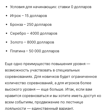
Условия для начинающих: ставки 0 долларов
Игрок – 15 долларов
Бронза – 250 долларов
Серебро – 4000 долларов
Золото – 8000 долларов
Платина – 50 000 долларов
Еще одно преимущество повышения уровня —
возможность участвовать в специальных
соревнованиях. Для новичков будет ограниченное
количество соревнований, а для игроков более
высокого уровня — еще больше. Итак, если вам
нравится соревноваться и вы хотите иметь доступ ко
всем событиям, продвижение по лестнице
лояльности — единственный вариант.