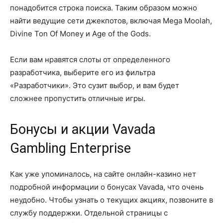
понадобится строка поиска. Таким образом можно
найти ведущие сети джекпотов, включая Mega Moolah,
Divine Ton Of Money и Age of the Gods.
Если вам нравятся слоты от определенного
разработчика, выберите его из фильтра
«Разработчики». Это сузит выбор, и вам будет
сложнее пропустить отличные игры.
Бонусы и акции Vavada
Gambling Enterprise
Как уже упоминалось, на сайте онлайн-казино нет
подробной информации о бонусах Vavada, что очень
неудобно. Чтобы узнать о текущих акциях, позвоните в
службу поддержки. Отдельной страницы с