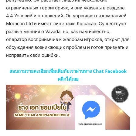
ограниченных территориях, и они указаны в разделе
4.4 Условий и положений. Он управляется компанией
Moracon Ltd и имеет лицензию Кюрасао. Существуют
разные мнения о Vavada, но, как нам известно,
оператор восприимчив к жалобам игроков, открыт для
обсуждения возникающих проблем и готов признать и
исправить свои ошибки.
สอบถามรายละเอียกเพิ่มเติมกับเราผ่านทาง Chat Facebook
คลิกได้เลย