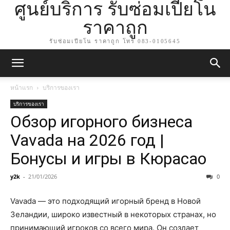
ศูนย์บริการ รับซ่อมเปียโน
ราคาถูก
รับซ่อมเปียโน ราคาถูก โทร 083-0105645
หน้าแรก
บริการของเรา
บริการของเรา
Обзор игорного бизнеса
Vavada на 2026 год |
Бонусы и игры в Кюрасао
y2k
-
21/01/2026
0
Vavada — это подходящий игорный бренд в Новой
Зеландии, широко известный в некоторых странах, но
принимающий игроков со всего мира. Он создает