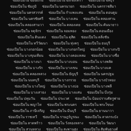
ซ่อมเปียโน ขอนแก่น
ซ่อมเปียโน ฉะเชิงเทรา
ซ่อมเปียโน ชลบุรี
ซ่อมเปียโน ชัยภูมิ
ซ่อมเปียโน นครนายก
ซ่อมเปียโน นครราชสีมา
ซ่อมเปียโน นครสวรรค์
ซ่อมเปียโน กำแพงแสน
ซ่อมเปียโน ดอนตูม
ซ่อมเปียโน นครชัยศรี
ซ่อมเปียโน บางเลน
ซ่อมเปียโน คลองสาน
ซ่อมเปียโน คลองสามวา
ซ่อมเปียโน คลองเตย
ซ่อมเปียโน คันนายาว
ซ่อมเปียโน จตุจักร
ซ่อมเปียโน จอมทอง
ซ่อมเปียโน ดอนเมือง
ซ่อมเปียโน ดินแดง
ซ่อมเปียโน ดุสิต
ซ่อมเปียโน ตลิ่งชัน
ซ่อมเปียโน ทวีวัฒนา
ซ่อมเปียโน ทุ่งครุ
ซ่อมเปียโน ธนบุรี
ซ่อมเปียโน บางกอกน้อย
ซ่อมเปียโน บางกอกใหญ่
ซ่อมเปียโน บางกะปิ
ซ่อมเปียโน บางขุนเทียน
ซ่อมเปียโน บางคอแหลม
ซ่อมเปียโน บางซื่อ
ซ่อมเปียโน บางนา
ซ่อมเปียโน บางบอน
ซ่อมเปียโน บางพลัด
ซ่อมเปียโน บางรัก
ซ่อมเปียโน บางเขน
ซ่อมเปียโน บางแค
ซ่อมเปียโน คลองหลวง
ซ่อมเปียโน ธัญบุรี
ซ่อมเปียโน นครปฐม
ซ่อมเปียโน นนทบุรี
ซ่อมเปียโน บางกรวย
ซ่อมเปียโน บางบัวทอง
ซ่อมเปียโน บางใหญ่
ซ่อมเปียโน บางบ่อ
ซ่อมเปียโน บางพลี
ซ่อมเปียโน บางเสาธง
ซ่อมเปียโน บางแสน
ซ่อมเปียโน บึงกุ่ม
ซ่อมเปียโน ปทุมวัน
ซ่อมเปียโน ประเวศ
ซ่อมเปียโน ป้อมปราบศัตรูพ่าย
ซ่อมเปียโน พญาไท
ซ่อมเปียโน พระนคร
ซ่อมเปียโน พระโขนง
ซ่อมเปียโน ภาษีเจริญ
ซ่อมเปียโน มีนบุรี
ซ่อมเปียโน ยานนาวา
ซ่อมเปียโน ราชเทวี
ซ่อมเปียโน ราษฎร์บูรณะ
ซ่อมเปียโน ลาดกระบัง
ซ่อมเปียโน ลาดพร้าว
ซ่อมเปียโน วังทองหลาง
ซ่อมเปียโน วัฒนา
ซ่อมเปียโน สวนหลวง
ซ่อมเปียโน สะพานสูง
ซ่อมเปียโน สัมพันธวงศ์