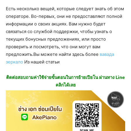
Есть несколько вещей, которые следует знать об этом
операторе. Во-первых, они не предоставляют полной
информации о своих акциях. Вам нужно будет
связаться со службой поддержки, чтобы узнать о
текущих бонусных предложениях, или просто
проверить и посмотреть, что они могут вам
предложить.Вы можете найти здесь более
вавада
зеркало
Из нашей статьи
ติดต่อสอบถามค่าใช้จ่ายขั้นตอนในการย้ายเปียโน ผ่านทาง Line
คลิกได้เลย