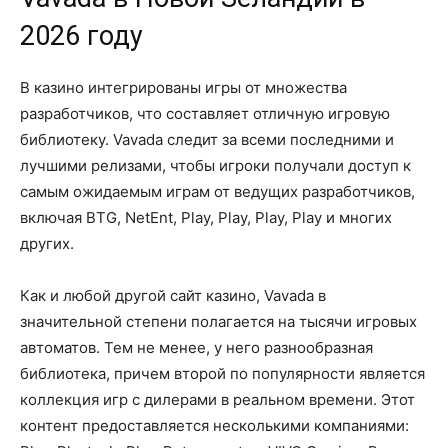
2026 году
В казино интегрированы игры от множества
разработчиков, что составляет отличную игровую
библиотеку. Vavada следит за всеми последними и
лучшими релизами, чтобы игроки получали доступ к
самым ожидаемым играм от ведущих разработчиков,
включая BTG, NetEnt, Play, Play, Play, Play и многих
других.
Как и любой другой сайт казино, Vavada в
значительной степени полагается на тысячи игровых
автоматов. Тем не менее, у него разнообразная
библиотека, причем второй по популярности является
коллекция игр с дилерами в реальном времени. Этот
контент предоставляется несколькими компаниями: