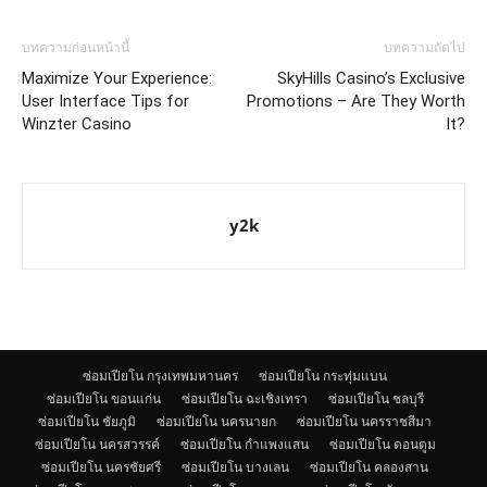
บทความก่อนหน้านี้
บทความถัดไป
Maximize Your Experience:
SkyHills Casino’s Exclusive
User Interface Tips for
Promotions – Are They Worth
Winzter Casino
It?
y2k
ซ่อมเปียโน กรุงเทพมหานคร
ซ่อมเปียโน กระทุ่มแบน
ซ่อมเปียโน ขอนแก่น
ซ่อมเปียโน ฉะเชิงเทรา
ซ่อมเปียโน ชลบุรี
ซ่อมเปียโน ชัยภูมิ
ซ่อมเปียโน นครนายก
ซ่อมเปียโน นครราชสีมา
ซ่อมเปียโน นครสวรรค์
ซ่อมเปียโน กำแพงแสน
ซ่อมเปียโน ดอนตูม
ซ่อมเปียโน นครชัยศรี
ซ่อมเปียโน บางเลน
ซ่อมเปียโน คลองสาน