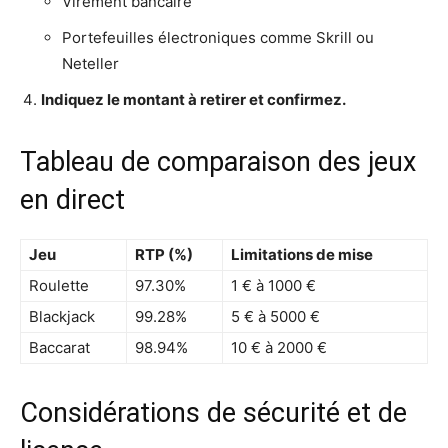
Virement bancaire
Portefeuilles électroniques comme Skrill ou
Neteller
Indiquez le montant à retirer et confirmez.
Tableau de comparaison des jeux
en direct
Jeu
RTP (%)
Limitations de mise
Roulette
97.30%
1 € à 1000 €
Blackjack
99.28%
5 € à 5000 €
Baccarat
98.94%
10 € à 2000 €
Considérations de sécurité et de