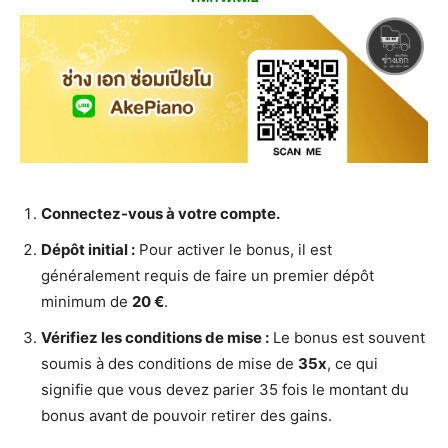
Connectez-vous à votre compte.
Dépôt initial :
Pour activer le bonus, il est
généralement requis de faire un premier dépôt
minimum de
20 €
.
Vérifiez les conditions de mise :
Le bonus est souvent
soumis à des conditions de mise de
35x
, ce qui
signifie que vous devez parier 35 fois le montant du
bonus avant de pouvoir retirer des gains.