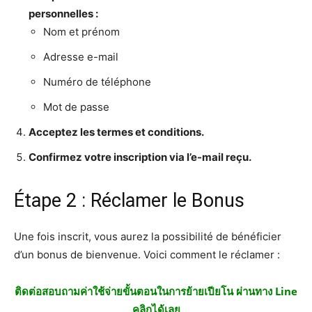
personnelles :
Nom et prénom
Adresse e-mail
Numéro de téléphone
Mot de passe
Acceptez les termes et conditions.
Confirmez votre inscription via l’e-mail reçu.
Étape 2 : Réclamer le Bonus
Une fois inscrit, vous aurez la possibilité de bénéficier
d’un bonus de bienvenue. Voici comment le réclamer :
ติดต่อสอบถามค่าใช้จ่ายขั้นตอนในการย้ายเปียโน ผ่านทาง Line
คลิกได้เลย