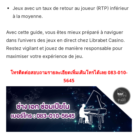
Jeux avec un taux de retour au joueur (RTP) inférieur
à la moyenne.
Avec cette guide, vous êtes mieux préparé à naviguer
dans l’univers des jeux en direct chez Librabet Casino.
Restez vigilant et jouez de manière responsable pour
maximiser votre expérience de jeu.
โทรติดต่อสอบถามรายละเอียดเพิ่มเติมโทรได้เลย 083-010-
5645