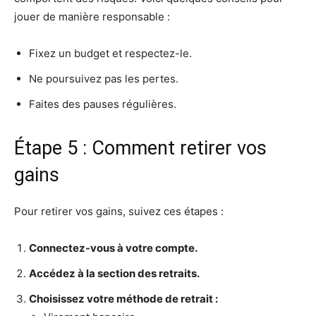
jouer de manière responsable :
Fixez un budget et respectez-le.
Ne poursuivez pas les pertes.
Faites des pauses régulières.
Étape 5 : Comment retirer vos
gains
Pour retirer vos gains, suivez ces étapes :
Connectez-vous à votre compte.
Accédez à la section des retraits.
Choisissez votre méthode de retrait :