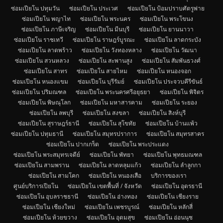
ซ่อมเปียโน ปทุมวัน
ซ่อมเปียโน ประเวศ
ซ่อมเปียโน ป้อมปราบศัตรูพ่าย
ซ่อมเปียโน พญาไท
ซ่อมเปียโน พระนคร
ซ่อมเปียโน พระโขนง
ซ่อมเปียโน ภาษีเจริญ
ซ่อมเปียโน มีนบุรี
ซ่อมเปียโน ยานนาวา
ซ่อมเปียโน ราชเทวี
ซ่อมเปียโน ราษฎร์บูรณะ
ซ่อมเปียโน ลาดกระบัง
ซ่อมเปียโน ลาดพร้าว
ซ่อมเปียโน วังทองหลาง
ซ่อมเปียโน วัฒนา
ซ่อมเปียโน สวนหลวง
ซ่อมเปียโน สะพานสูง
ซ่อมเปียโน สัมพันธวงศ์
ซ่อมเปียโน สาทร
ซ่อมเปียโน สายไหม
ซ่อมเปียโน หนองจอก
ซ่อมเปียโน หนองแขม
ซ่อมเปียโน บุรีรัมย์
ซ่อมเปียโน ประจวบคีรีขันธ์
ซ่อมเปียโน ปริมณฑล
ซ่อมเปียโน พระนครศรีอยุธยา
ซ่อมเปียโน พิจิตร
ซ่อมเปียโน พิษณุโลก
ซ่อมเปียโน มหาสารคาม
ซ่อมเปียโน ระยอง
ซ่อมเปียโน ลพบุรี
ซ่อมเปียโน สงขลา
ซ่อมเปียโน สิงห์บุรี
ซ่อมเปียโน สุราษฎร์ธานี
ซ่อมเปียโน สุโขทัย
ซ่อมเปียโน บ้านแพ้ว
ซ่อมเปียโน ปทุมธานี
ซ่อมเปียโน สมุทรปราการ
ซ่อมเปียโน สมุทรสาคร
ซ่อมเปียโน ปากเกร็ด
ซ่อมเปียโน พระประแดง
ซ่อมเปียโน พระสมุทรเจดีย์
ซ่อมเปียโน พัทยา
ซ่อมเปียโน พุทธมณฑล
ซ่อมเปียโน สามพราน
ซ่อมเปียโน ลาดหลุมแก้ว
ซ่อมเปียโน ลำลูกกา
ซ่อมเปียโน สามโคก
ซ่อมเปียโน หนองเสือ
บริการของเรา
ศูนย์บริการเปียโน
ซ่อมเปียโน เขตพื้นที่ / จังหวัด
ซ่อมเปียโน อุดรธานี
ซ่อมเปียโน อุบลราชธานี
ซ่อมเปียโน อ่างทอง
ซ่อมเปียโน เชียงราย
ซ่อมเปียโน เชียงใหม่
ซ่อมเปียโน เพชรบูรณ์
ซ่อมเปียโน หลักสี่
ซ่อมเปียโน ห้วยขวาง
ซ่อมเปียโน อุดมสุข
ซ่อมเปียโน อ่อนนุช