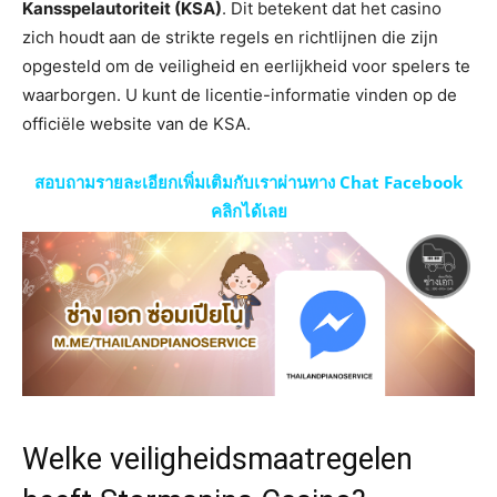
Kansspelautoriteit (KSA)
. Dit betekent dat het casino
zich houdt aan de strikte regels en richtlijnen die zijn
opgesteld om de veiligheid en eerlijkheid voor spelers te
waarborgen. U kunt de licentie-informatie vinden op de
officiële website van de KSA.
สอบถามรายละเอียกเพิ่มเติมกับเราผ่านทาง Chat Facebook
คลิกได้เลย
Welke veiligheidsmaatregelen