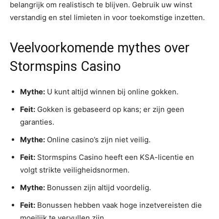
belangrijk om realistisch te blijven. Gebruik uw winst
verstandig en stel limieten in voor toekomstige inzetten.
Veelvoorkomende mythes over
Stormspins Casino
Mythe:
U kunt altijd winnen bij online gokken.
Feit:
Gokken is gebaseerd op kans; er zijn geen
garanties.
Mythe:
Online casino’s zijn niet veilig.
Feit:
Stormspins Casino heeft een KSA-licentie en
volgt strikte veiligheidsnormen.
Mythe:
Bonussen zijn altijd voordelig.
Feit:
Bonussen hebben vaak hoge inzetvereisten die
moeilijk te vervullen zijn.