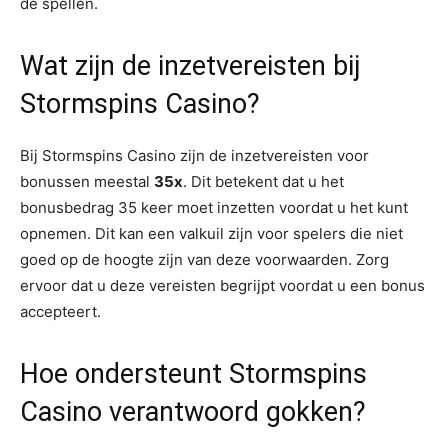
de spellen.
Wat zijn de inzetvereisten bij
Stormspins Casino?
Bij Stormspins Casino zijn de inzetvereisten voor
bonussen meestal
35x
. Dit betekent dat u het
bonusbedrag 35 keer moet inzetten voordat u het kunt
opnemen. Dit kan een valkuil zijn voor spelers die niet
goed op de hoogte zijn van deze voorwaarden. Zorg
ervoor dat u deze vereisten begrijpt voordat u een bonus
accepteert.
Hoe ondersteunt Stormspins
Casino verantwoord gokken?