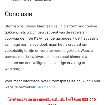
Conclusie
Stormspins Casino biedt een veilig platform voor online
gokken, mits u zich bewust bent van de regels en
voorwaarden. De KSA-licentie garandeert dat het casino
aan hoge normen voldoet, maar het is cruciaal om
voorzichtig te zijn en verantwoord te gokken. Wees u
bewust van de inzetvereisten en speel binnen uw
limieten om een veilige en plezierige ervaring te
waarborgen.
Voor meer informatie over Stormspins Casino, kunt u hun
website bezoeken:
stormspins
.
โทรติดต่อสอบถามรายละเอียดเพิ่มเติมโทรได้เลย 083-010-