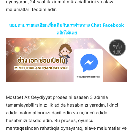
oynayaraq, 24 saatlik xidmət müraciətlərini və əlavə
məlumatları təqdim edir.
สอบถามรายละเอียกเพิ่มเติมกับเราผ่านทาง Chat Facebook
คลิกได้เลย
Mostbet Az Qeydiyyat prosesini əsasən 3 adımla
tamamlayabilirsiniz: ilk adıda hesabınızı yaradın, ikinci
adıda məlumatlarınızı daxil edin və üçüncü adıda
hesabınızı təsdiq edin. Bu proses, oyunçu
məntəqəsindən rahatlıqla oynayaraq, əlavə məlumatlar və