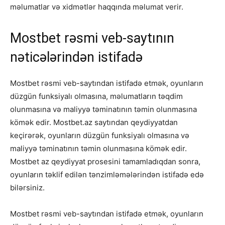
məlumatlar və xidmətlər haqqında məlumat verir.
Mostbet rəsmi veb-saytının
nəticələrindən istifadə
Mostbet rəsmi veb-saytından istifadə etmək, oyunların
düzgün funksiyalı olmasına, məlumatların təqdim
olunmasına və maliyyə təminatının təmin olunmasına
kömək edir. Mostbet.az saytından qeydiyyatdan
keçirərək, oyunların düzgün funksiyalı olmasına və
maliyyə təminatının təmin olunmasına kömək edir.
Mostbet az qeydiyyat prosesini tamamladıqdan sonra,
oyunların təklif edilən tənzimləmələrindən istifadə edə
bilərsiniz.
Mostbet rəsmi veb-saytından istifadə etmək, oyunların