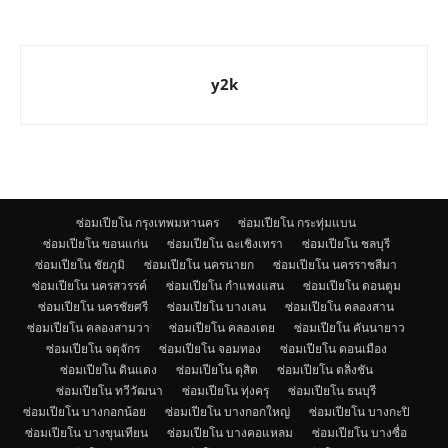
y2k
ซ่อมเปียโน กรุงเทพมหานคร
ซ่อมเปียโน กระทุ่มแบน
ซ่อมเปียโน ขอนแก่น
ซ่อมเปียโน ฉะเชิงเทรา
ซ่อมเปียโน ชลบุรี
ซ่อมเปียโน ชัยภูมิ
ซ่อมเปียโน นครนายก
ซ่อมเปียโน นครราชสีมา
ซ่อมเปียโน นครสวรรค์
ซ่อมเปียโน กำแพงแสน
ซ่อมเปียโน ดอนตูม
ซ่อมเปียโน นครชัยศรี
ซ่อมเปียโน บางเลน
ซ่อมเปียโน คลองสาน
ซ่อมเปียโน คลองสามวา
ซ่อมเปียโน คลองเตย
ซ่อมเปียโน คันนายาว
ซ่อมเปียโน จตุจักร
ซ่อมเปียโน จอมทอง
ซ่อมเปียโน ดอนเมือง
ซ่อมเปียโน ดินแดง
ซ่อมเปียโน ดุสิต
ซ่อมเปียโน ตลิ่งชัน
ซ่อมเปียโน ทวีวัฒนา
ซ่อมเปียโน ทุ่งครุ
ซ่อมเปียโน ธนบุรี
ซ่อมเปียโน บางกอกน้อย
ซ่อมเปียโน บางกอกใหญ่
ซ่อมเปียโน บางกะปิ
ซ่อมเปียโน บางขุนเทียน
ซ่อมเปียโน บางคอแหลม
ซ่อมเปียโน บางซื่อ