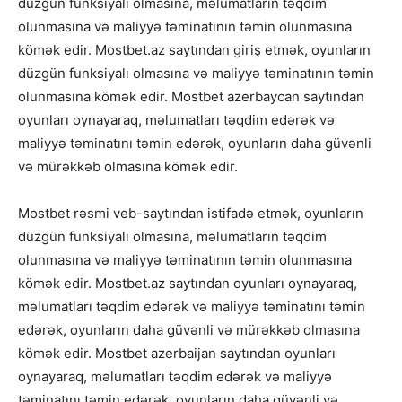
düzgün funksiyalı olmasına, məlumatların təqdim
olunmasına və maliyyə təminatının təmin olunmasına
kömək edir. Mostbet.az saytından giriş etmək, oyunların
düzgün funksiyalı olmasına və maliyyə təminatının təmin
olunmasına kömək edir. Mostbet azerbaycan saytından
oyunları oynayaraq, məlumatları təqdim edərək və
maliyyə təminatını təmin edərək, oyunların daha güvənli
və mürəkkəb olmasına kömək edir.
Mostbet rəsmi veb-saytından istifadə etmək, oyunların
düzgün funksiyalı olmasına, məlumatların təqdim
olunmasına və maliyyə təminatının təmin olunmasına
kömək edir. Mostbet.az saytından oyunları oynayaraq,
məlumatları təqdim edərək və maliyyə təminatını təmin
edərək, oyunların daha güvənli və mürəkkəb olmasına
kömək edir. Mostbet azerbaijan saytından oyunları
oynayaraq, məlumatları təqdim edərək və maliyyə
təminatını təmin edərək, oyunların daha güvənli və