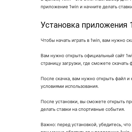
приложение 1win и начните делать ставки
Установка приложения 
Чтобы начать играть в 1win, вам нужно с
Вам нужно открыть официальный сайт 1wi
страницу загрузки, где сможете скачать 
После скачка, вам нужно открыть файл и 
условиями использования.
После установки, вы сможете открыть при
делать ставки на спортивные события.
Важно: перед установкой, убедитесь, что