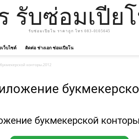
าร รับซ่อมเปีย
รับซ่อมเปียโน ราคาถูก โทร 083-0105645
ังเว็บไซต์
ติดต่อ ช่างเอก ซ่อมเปียโน
 букмекерской конторы.2012
риложение букмекерск
ложение букмекерской контор