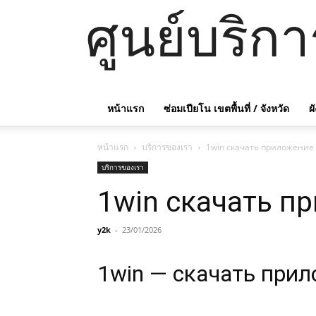
ศูนย์บริก
หน้าแรก
ซ่อมเปียโน เขตพื้นที่ / จังหวัด
ผ
หน้าแรก
บริการของเรา
1win скачать приложение
บริการของเรา
1win скачать п
y2k
-
23/01/2026
1win — скачать при