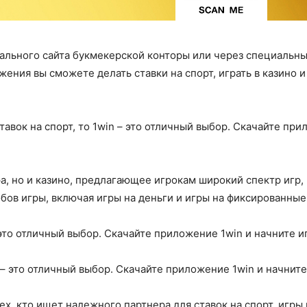
ального сайта букмекерской конторы или через специальны
жения вы сможете делать ставки на спорт, играть в казино и
авок на спорт, то 1win – это отличный выбор. Скачайте при
ра, но и казино, предлагающее игрокам широкий спектр игр,
бов игры, включая игры на деньги и игры на фиксированные
 это отличный выбор. Скачайте приложение 1win и начните иг
 – это отличный выбор. Скачайте приложение 1win и начнит
тех, кто ищет надежного партнера для ставок на спорт, игры