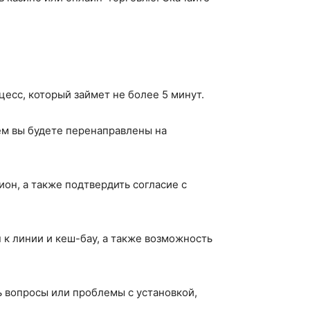
цесс, который займет не более 5 минут.
тем вы будете перенаправлены на
ион, а также подтвердить согласие с
 к линии и кеш-бау, а также возможность
ть вопросы или проблемы с установкой,