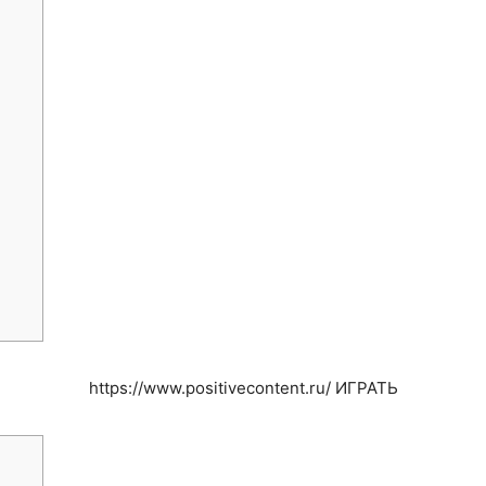
https://www.positivecontent.ru/ ИГРАТЬ