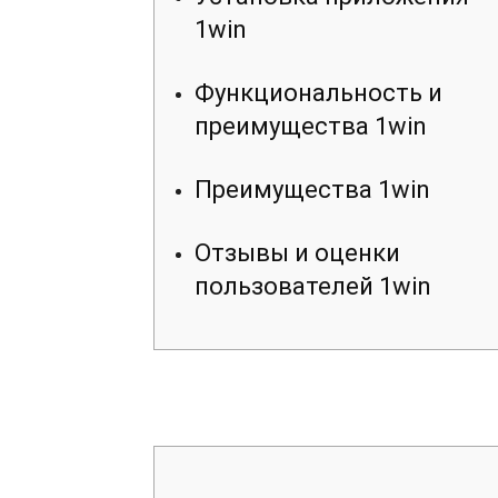
1win
Функциональность и
преимущества 1win
Преимущества 1win
Отзывы и оценки
пользователей 1win