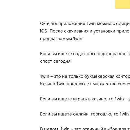
Скачать приложение 1win можно с офици
iOS. После скачивания и установки прило
предлагаемым 1win.
Если вы ищете надежного партнера для ст
спорт сегодня!
1win – это не только букмекерская конто
Казино 1win предлагает множество спосо
Если вы ищете играть в казино, то 1win –
Если вы ищете онлайн-торговлю, то 1win
В целом, 1win – это отличный выбор для 