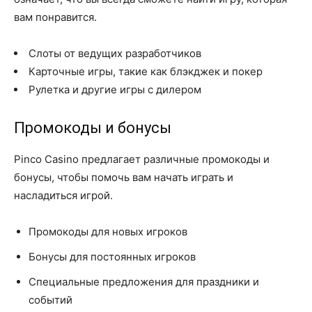
вам понравится.
Слоты от ведущих разработчиков
Карточные игры, такие как блэкджек и покер
Рулетка и другие игры с дилером
Промокоды и бонусы
Pinco Casino предлагает различные промокоды и
бонусы, чтобы помочь вам начать играть и
насладиться игрой.
Промокоды для новых игроков
Бонусы для постоянных игроков
Специальные предложения для праздники и
событий