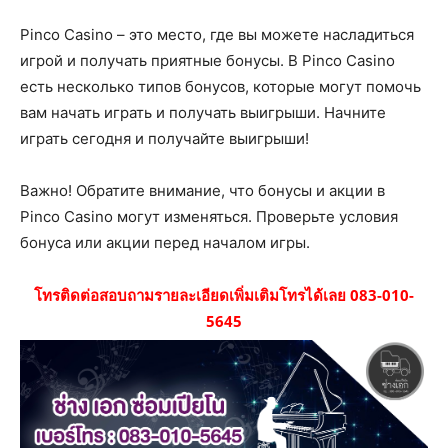
Pinco Casino – это место, где вы можете насладиться
игрой и получать приятные бонусы. В Pinco Casino
есть несколько типов бонусов, которые могут помочь
вам начать играть и получать выигрыши. Начните
играть сегодня и получайте выигрыши!
Важно! Обратите внимание, что бонусы и акции в
Pinco Casino могут изменяться. Проверьте условия
бонуса или акции перед началом игры.
โทรติดต่อสอบถามรายละเอียดเพิ่มเติมโทรได้เลย 083-010-
5645