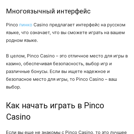
Многоязычный интерфейс
Pinco
пинко
Casino предлагает интерфейс на русском
языке, что означает, что вы сможете играть на вашем
родном языке.
В целом, Pinco Casino – это отличное место для игры в
казино, обеспечивая безопасность, выбор игр и
различные бонусы. Если вы ищете надежное и
безопасное место для игры, то Pinco Casino – ваш
выбор.
Как начать играть в Pinco
Casino
Если вы еще не знакомы с Pinco Casino, то это лучшее