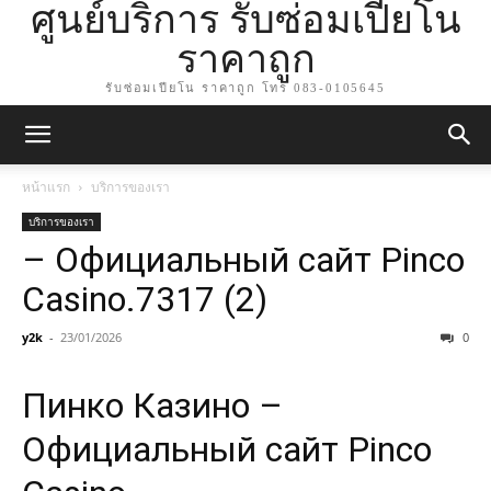
ศูนย์บริการ รับซ่อมเปียโน
ราคาถูก
รับซ่อมเปียโน ราคาถูก โทร 083-0105645
หน้าแรก
บริการของเรา
บริการของเรา
– Официальный сайт Pinco
Casino.7317 (2)
y2k
-
23/01/2026
0
Пинко Казино –
Официальный сайт Pinco