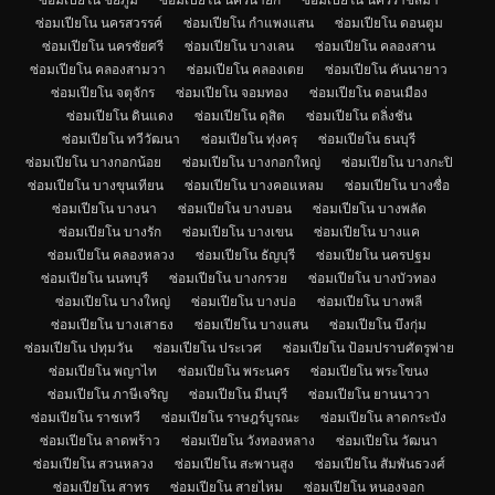
ซ่อมเปียโน นครสวรรค์
ซ่อมเปียโน กำแพงแสน
ซ่อมเปียโน ดอนตูม
ซ่อมเปียโน นครชัยศรี
ซ่อมเปียโน บางเลน
ซ่อมเปียโน คลองสาน
ซ่อมเปียโน คลองสามวา
ซ่อมเปียโน คลองเตย
ซ่อมเปียโน คันนายาว
ซ่อมเปียโน จตุจักร
ซ่อมเปียโน จอมทอง
ซ่อมเปียโน ดอนเมือง
ซ่อมเปียโน ดินแดง
ซ่อมเปียโน ดุสิต
ซ่อมเปียโน ตลิ่งชัน
ซ่อมเปียโน ทวีวัฒนา
ซ่อมเปียโน ทุ่งครุ
ซ่อมเปียโน ธนบุรี
ซ่อมเปียโน บางกอกน้อย
ซ่อมเปียโน บางกอกใหญ่
ซ่อมเปียโน บางกะปิ
ซ่อมเปียโน บางขุนเทียน
ซ่อมเปียโน บางคอแหลม
ซ่อมเปียโน บางซื่อ
ซ่อมเปียโน บางนา
ซ่อมเปียโน บางบอน
ซ่อมเปียโน บางพลัด
ซ่อมเปียโน บางรัก
ซ่อมเปียโน บางเขน
ซ่อมเปียโน บางแค
ซ่อมเปียโน คลองหลวง
ซ่อมเปียโน ธัญบุรี
ซ่อมเปียโน นครปฐม
ซ่อมเปียโน นนทบุรี
ซ่อมเปียโน บางกรวย
ซ่อมเปียโน บางบัวทอง
ซ่อมเปียโน บางใหญ่
ซ่อมเปียโน บางบ่อ
ซ่อมเปียโน บางพลี
ซ่อมเปียโน บางเสาธง
ซ่อมเปียโน บางแสน
ซ่อมเปียโน บึงกุ่ม
ซ่อมเปียโน ปทุมวัน
ซ่อมเปียโน ประเวศ
ซ่อมเปียโน ป้อมปราบศัตรูพ่าย
ซ่อมเปียโน พญาไท
ซ่อมเปียโน พระนคร
ซ่อมเปียโน พระโขนง
ซ่อมเปียโน ภาษีเจริญ
ซ่อมเปียโน มีนบุรี
ซ่อมเปียโน ยานนาวา
ซ่อมเปียโน ราชเทวี
ซ่อมเปียโน ราษฎร์บูรณะ
ซ่อมเปียโน ลาดกระบัง
ซ่อมเปียโน ลาดพร้าว
ซ่อมเปียโน วังทองหลาง
ซ่อมเปียโน วัฒนา
ซ่อมเปียโน สวนหลวง
ซ่อมเปียโน สะพานสูง
ซ่อมเปียโน สัมพันธวงศ์
ซ่อมเปียโน สาทร
ซ่อมเปียโน สายไหม
ซ่อมเปียโน หนองจอก