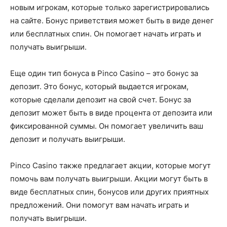
новым игрокам, которые только зарегистрировались
на сайте. Бонус приветствия может быть в виде денег
или бесплатных спин. Он помогает начать играть и
получать выигрыши.
Еще один тип бонуса в Pinco Casino – это бонус за
депозит. Это бонус, который выдается игрокам,
которые сделали депозит на свой счет. Бонус за
депозит может быть в виде процента от депозита или
фиксированной суммы. Он помогает увеличить ваш
депозит и получать выигрыши.
Pinco Casino также предлагает акции, которые могут
помочь вам получать выигрыши. Акции могут быть в
виде бесплатных спин, бонусов или других приятных
предложений. Они помогут вам начать играть и
получать выигрыши.