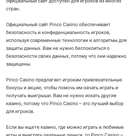
официальный сайт доступен для игроков из многих
стран.
Официальный сайт Pinco Casino обеспечивает
безопасность и конфиденциальность игроков,
используя современные технологии и алгоритмы для
защиты данных. Вам не нужно беспокоиться о
безопасности своих данных, потому что они надежно
защищены.
Pinco Casino предлагает игрокам привлекательные
бонусы и акции, чтобы помочь им начать играть и
получать выигрыши. Вам не нужно искать другие
казино, потому что Pinco Casino – это лучший выбор
для игроков.
Если вы ищете казино, где можно играть в любимые
игры и выиграть реальные деньги, то Pinco Casino –