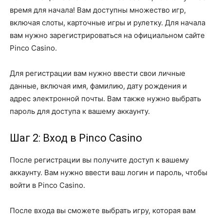
время для начала! Вам доступны множество игр,
включая слоты, карточные игры и рулетку. Для начала
вам нужно зарегистрироваться на официальном сайте
Pinco Casino.
Для регистрации вам нужно ввести свои личные
данные, включая имя, фамилию, дату рождения и
адрес электронной почты. Вам также нужно выбрать
пароль для доступа к вашему аккаунту.
Шаг 2: Вход в Pinco Casino
После регистрации вы получите доступ к вашему
аккаунту. Вам нужно ввести ваш логин и пароль, чтобы
войти в Pinco Casino.
После входа вы сможете выбрать игру, которая вам