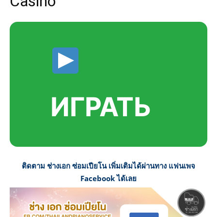
Casino
ИГРАТЬ
ติดตาม ช่างเอก ซ่อมเปียโน เพิ่มเติมได้ผ่านทาง แฟนเพจ
Facebook ได้เลย