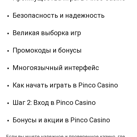
Безопасность и надежность
Великая выборка игр
Промокоды и бонусы
Многоязычный интерфейс
Как начать играть в Pinco Casino
Шаг 2: Вход в Pinco Casino
Бонусы и акции в Pinco Casino
Если вы ищете надежное и проверенное казино, где