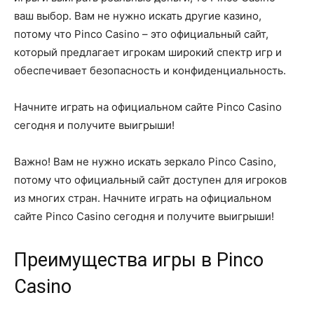
ваш выбор. Вам не нужно искать другие казино,
потому что Pinco Casino – это официальный сайт,
который предлагает игрокам широкий спектр игр и
обеспечивает безопасность и конфиденциальность.
Начните играть на официальном сайте Pinco Casino
сегодня и получите выигрыши!
Важно! Вам не нужно искать зеркало Pinco Casino,
потому что официальный сайт доступен для игроков
из многих стран. Начните играть на официальном
сайте Pinco Casino сегодня и получите выигрыши!
Преимущества игры в Pinco
Casino