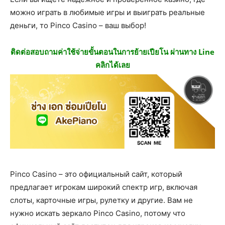
можно играть в любимые игры и выиграть реальные
деньги, то Pinco Casino – ваш выбор!
ติดต่อสอบถามค่าใช้จ่ายขั้นตอนในการย้ายเปียโน ผ่านทาง Line
คลิกได้เลย
Pinco Casino – это официальный сайт, который
предлагает игрокам широкий спектр игр, включая
слоты, карточные игры, рулетку и другие. Вам не
нужно искать зеркало Pinco Casino, потому что