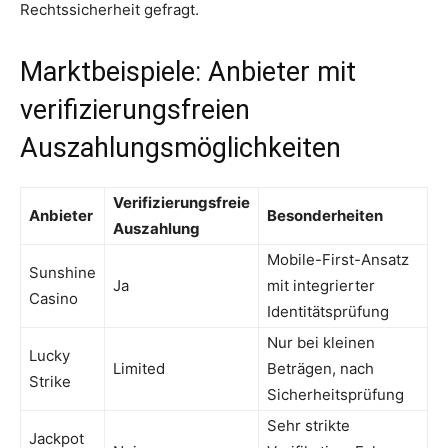
Rechtssicherheit gefragt.
Marktbeispiele: Anbieter mit
verifizierungsfreien
Auszahlungsmöglichkeiten
Verifizierungsfreie
Anbieter
Besonderheiten
Auszahlung
Mobile-First-Ansatz
Sunshine
Ja
mit integrierter
Casino
Identitätsprüfung
Nur bei kleinen
Lucky
Limited
Beträgen, nach
Strike
Sicherheitsprüfung
Sehr strikte
Jackpot