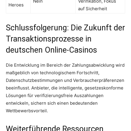
Nein
Verifikation, Fokus
Heroes
auf Sicherheit
Schlussfolgerung: Die Zukunft der
Transaktionsprozesse in
deutschen Online-Casinos
Die Entwicklung im Bereich der Zahlungsabwicklung wird
maßgeblich von technologischem Fortschritt,
Datenschutzbestimmungen und Verbraucherpräferenzen
beeinflusst. Anbieter, die intelligente, gesetzeskonforme
Lösungen für verifizierungsfreie Auszahlungen
entwickeln, sichern sich einen bedeutenden
Wettbewerbsvorteil.
Weiterführende Ressourcen