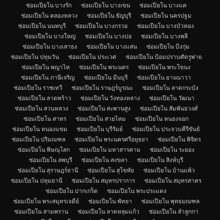
ซ่อมเปียโน บางรัก
ซ่อมเปียโน บางเขน
ซ่อมเปียโน บางแค
ซ่อมเปียโน คลองหลวง
ซ่อมเปียโน ธัญบุรี
ซ่อมเปียโน นครปฐม
ซ่อมเปียโน นนทบุรี
ซ่อมเปียโน บางกรวย
ซ่อมเปียโน บางบัวทอง
ซ่อมเปียโน บางใหญ่
ซ่อมเปียโน บางบ่อ
ซ่อมเปียโน บางพลี
ซ่อมเปียโน บางเสาธง
ซ่อมเปียโน บางแสน
ซ่อมเปียโน บึงกุ่ม
ซ่อมเปียโน ปทุมวัน
ซ่อมเปียโน ประเวศ
ซ่อมเปียโน ป้อมปราบศัตรูพ่าย
ซ่อมเปียโน พญาไท
ซ่อมเปียโน พระนคร
ซ่อมเปียโน พระโขนง
ซ่อมเปียโน ภาษีเจริญ
ซ่อมเปียโน มีนบุรี
ซ่อมเปียโน ยานนาวา
ซ่อมเปียโน ราชเทวี
ซ่อมเปียโน ราษฎร์บูรณะ
ซ่อมเปียโน ลาดกระบัง
ซ่อมเปียโน ลาดพร้าว
ซ่อมเปียโน วังทองหลาง
ซ่อมเปียโน วัฒนา
ซ่อมเปียโน สวนหลวง
ซ่อมเปียโน สะพานสูง
ซ่อมเปียโน สัมพันธวงศ์
ซ่อมเปียโน สาทร
ซ่อมเปียโน สายไหม
ซ่อมเปียโน หนองจอก
ซ่อมเปียโน หนองแขม
ซ่อมเปียโน บุรีรัมย์
ซ่อมเปียโน ประจวบคีรีขันธ์
ซ่อมเปียโน ปริมณฑล
ซ่อมเปียโน พระนครศรีอยุธยา
ซ่อมเปียโน พิจิตร
ซ่อมเปียโน พิษณุโลก
ซ่อมเปียโน มหาสารคาม
ซ่อมเปียโน ระยอง
ซ่อมเปียโน ลพบุรี
ซ่อมเปียโน สงขลา
ซ่อมเปียโน สิงห์บุรี
ซ่อมเปียโน สุราษฎร์ธานี
ซ่อมเปียโน สุโขทัย
ซ่อมเปียโน บ้านแพ้ว
ซ่อมเปียโน ปทุมธานี
ซ่อมเปียโน สมุทรปราการ
ซ่อมเปียโน สมุทรสาคร
ซ่อมเปียโน ปากเกร็ด
ซ่อมเปียโน พระประแดง
ซ่อมเปียโน พระสมุทรเจดีย์
ซ่อมเปียโน พัทยา
ซ่อมเปียโน พุทธมณฑล
ซ่อมเปียโน สามพราน
ซ่อมเปียโน ลาดหลุมแก้ว
ซ่อมเปียโน ลำลูกกา