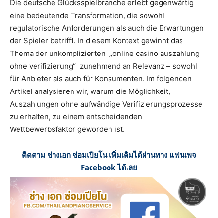
Die deutsche Glücksspielbranche erlebt gegenwärtig
eine bedeutende Transformation, die sowohl
regulatorische Anforderungen als auch die Erwartungen
der Spieler betrifft. In diesem Kontext gewinnt das
Thema der unkomplizierten „
online casino auszahlung
ohne verifizierung
“ zunehmend an Relevanz – sowohl
für Anbieter als auch für Konsumenten. Im folgenden
Artikel analysieren wir, warum die Möglichkeit,
Auszahlungen ohne aufwändige Verifizierungsprozesse
zu erhalten, zu einem entscheidenden
Wettbewerbsfaktor geworden ist.
ติดตาม ช่างเอก ซ่อมเปียโน เพิ่มเติมได้ผ่านทาง แฟนเพจ
Facebook ได้เลย