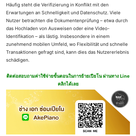
Häufig steht die Verifizierung in Konflikt mit den
Erwartungen an Schnelligkeit und Datenschutz. Viele
Nutzer betrachten die Dokumentenprüfung – etwa durch
das Hochladen von Ausweisen oder eine Video-
Identifikation – als lästig. Insbesondere in einem
zunehmend mobilen Umfeld, wo Flexibilität und schnelle
Transaktionen gefragt sind, kann dies das Nutzererlebnis
schädigen.
ติดต่อสอบถามค่าใช้จ่ายขั้นตอนในการย้ายเปียโน ผ่านทาง Line
คลิกได้เลย