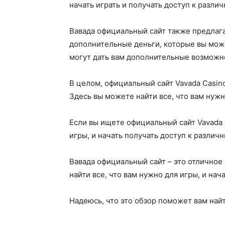
начать играть и получать доступ к разли
Вавада официальный сайт также предлага
дополнительные деньги, которые вы може
могут дать вам дополнительные возможно
В целом, официальный сайт Vavada Casino
Здесь вы можете найти все, что вам нужн
Если вы ищете официальный сайт Vavada C
игры, и начать получать доступ к различ
Вавада официальный сайт – это отличное
найти все, что вам нужно для игры, и на
Надеюсь, что это обзор поможет вам найт