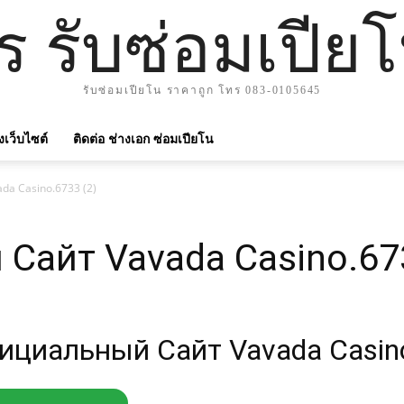
าร รับซ่อมเปีย
รับซ่อมเปียโน ราคาถูก โทร 083-0105645
ังเว็บไซต์
ติดต่อ ช่างเอก ซ่อมเปียโน
a Casino.6733 (2)
Сайт Vavada Casino.673
ициальный Сайт Vavada Casin