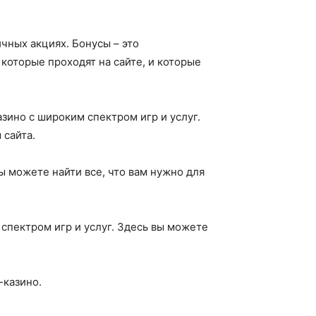
чных акциях. Бонусы – это
которые проходят на сайте, и которые
зино с широким спектром игр и услуг.
 сайта.
ы можете найти все, что вам нужно для
спектром игр и услуг. Здесь вы можете
-казино.