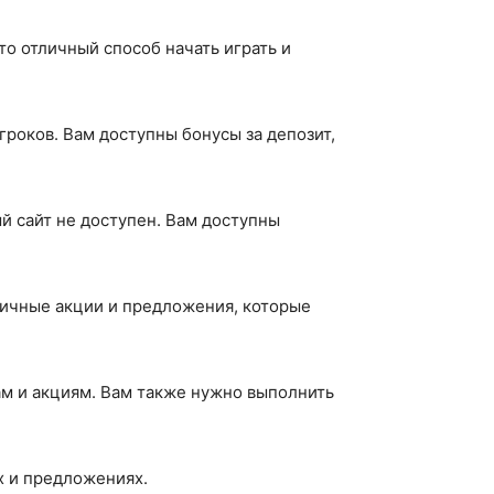
то отличный способ начать играть и
роков. Вам доступны бонусы за депозит,
й сайт не доступен. Вам доступны
зличные акции и предложения, которые
ам и акциям. Вам также нужно выполнить
х и предложениях.