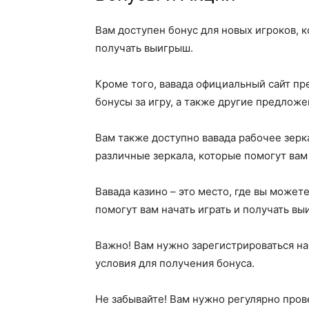
Вам доступен бонус для новых игроков, к
получать выигрыш.
Кроме того, вавада официальный сайт пр
бонусы за игру, а также другие предложе
Вам также доступно вавада рабочее зерк
различные зеркала, которые помогут вам 
Вавада казино – это место, где вы може
помогут вам начать играть и получать вы
Важно! Вам нужно зарегистрироваться на
условия для получения бонуса.
Не забывайте! Вам нужно регулярно пров