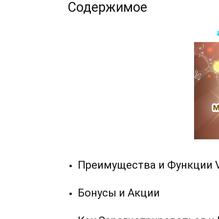
Содержимое
Преимущества и Функции V
Бонусы и Акции