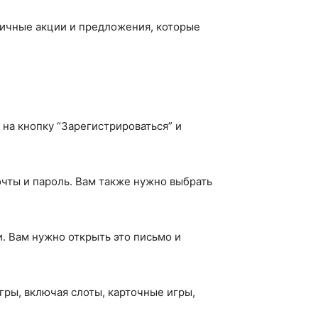
зличные акции и предложения, которые
 на кнопку “Зарегистрироваться” и
очты и пароль. Вам также нужно выбрать
. Вам нужно открыть это письмо и
гры, включая слоты, карточные игры,