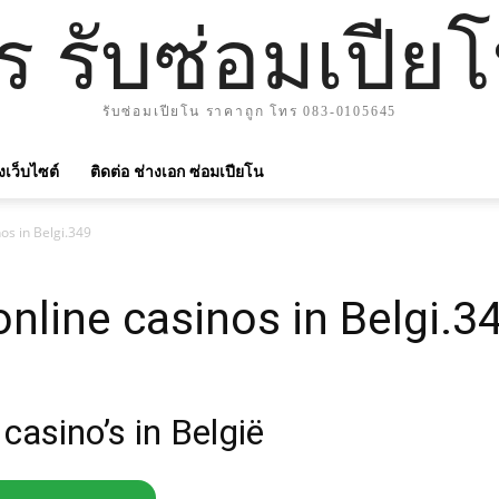
าร รับซ่อมเปีย
รับซ่อมเปียโน ราคาถูก โทร 083-0105645
ังเว็บไซต์
ติดต่อ ช่างเอก ซ่อมเปียโน
nos in Belgi.349
online casinos in Belgi.3
 casino’s in België