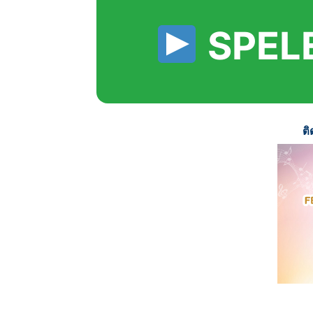
SPEL
ติ