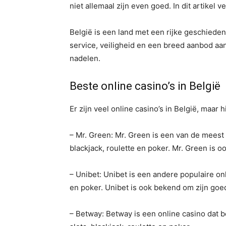
niet allemaal zijn even goed. In dit artikel
België is een land met een rijke geschieden
service, veiligheid en een breed aanbod aan 
nadelen.
Beste online casino’s in België
Er zijn veel online casino’s in België, maar 
– Mr. Green: Mr. Green is een van de meest 
blackjack, roulette en poker. Mr. Green is 
– Unibet: Unibet is een andere populaire on
en poker. Unibet is ook bekend om zijn goed
– Betway: Betway is een online casino dat 