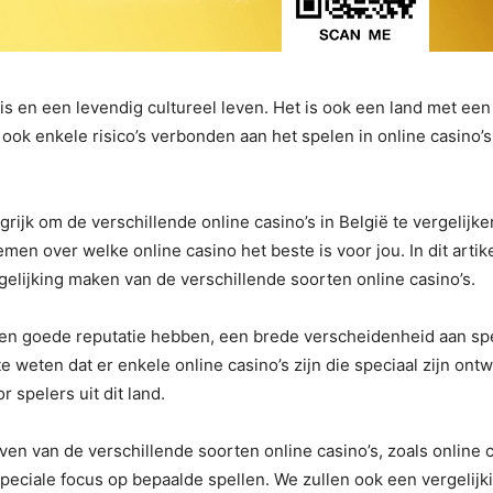
is en een levendig cultureel leven. Het is ook een land met een 
er ook enkele risico’s verbonden aan het spelen in online casino’s
ijk om de verschillende online casino’s in België te vergelijke
men over welke online casino het beste is voor jou. In dit artik
rgelijking maken van de verschillende soorten online casino’s.
 een goede reputatie hebben, een brede verscheidenheid aan sp
 weten dat er enkele online casino’s zijn die speciaal zijn ontw
spelers uit dit land.
even van de verschillende soorten online casino’s, zoals online c
speciale focus op bepaalde spellen. We zullen ook een vergelij