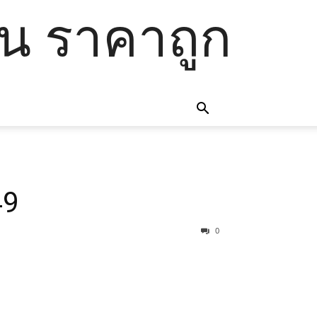
โน ราคาถูก
49
0