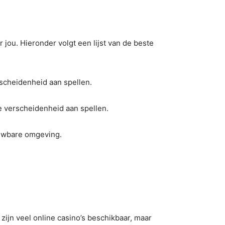
r jou. Hieronder volgt een lijst van de beste
rscheidenheid aan spellen.
te verscheidenheid aan spellen.
rouwbare omgeving.
 zijn veel online casino’s beschikbaar, maar