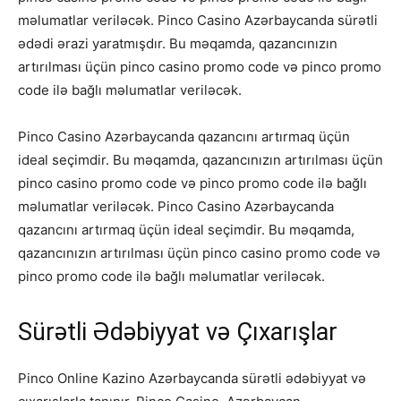
məlumatlar veriləcək. Pinco Casino Azərbaycanda sürətli
ədədi ərazi yaratmışdır. Bu məqamda, qazancınızın
artırılması üçün pinco casino promo code və pinco promo
code ilə bağlı məlumatlar veriləcək.
Pinco Casino Azərbaycanda qazancını artırmaq üçün
ideal seçimdir. Bu məqamda, qazancınızın artırılması üçün
pinco casino promo code və pinco promo code ilə bağlı
məlumatlar veriləcək. Pinco Casino Azərbaycanda
qazancını artırmaq üçün ideal seçimdir. Bu məqamda,
qazancınızın artırılması üçün pinco casino promo code və
pinco promo code ilə bağlı məlumatlar veriləcək.
Sürətli Ədəbiyyat və Çıxarışlar
Pinco Online Kazino Azərbaycanda sürətli ədəbiyyat və