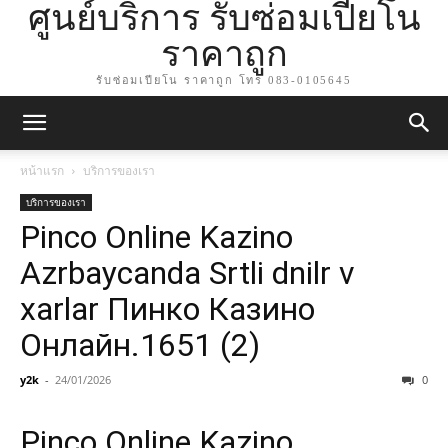
ศูนย์บริการ รับซ่อมเปียโน
ราคาถูก
รับซ่อมเปียโน ราคาถูก โทร 083-0105645
หน้าแรก
บริการของเรา
บริการของเรา
Pinco Online Kazino
Azrbaycanda Srtli dnilr v
xarlar Пинко Казино
Онлайн.1651 (2)
y2k
-
24/01/2026
0
Pinco Online Kazino