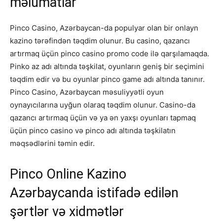
məlumatlar
Pinco Casino, Azərbaycan-da populyar olan bir onlayn
kazino tərəfindən təqdim olunur. Bu casino, qazancı
artırmaq üçün pinco casino promo code ilə qarşılamaqda.
Pinko az adı altında təşkilat, oyunların geniş bir seçimini
təqdim edir və bu oyunlar pinco game adı altında tanınır.
Pinco Casino, Azərbaycan məsuliyyətli oyun
oynayıcılarına uyğun olaraq təqdim olunur. Casino-da
qazancı artırmaq üçün və ya ən yaxşı oyunları tapmaq
üçün pinco casino və pinco adı altında təşkilatın
məqsədlərini təmin edir.
Pinco Online Kazino
Azərbaycanda istifadə edilən
şərtlər və xidmətlər