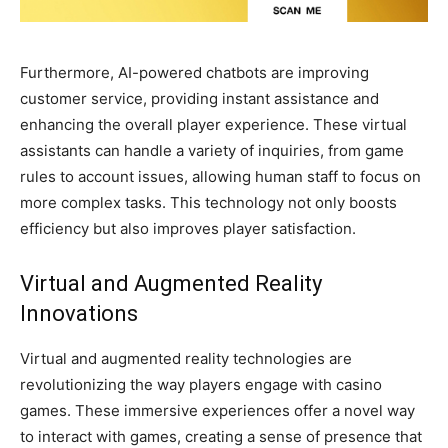
Furthermore, AI-powered chatbots are improving
customer service, providing instant assistance and
enhancing the overall player experience. These virtual
assistants can handle a variety of inquiries, from game
rules to account issues, allowing human staff to focus on
more complex tasks. This technology not only boosts
efficiency but also improves player satisfaction.
Virtual and Augmented Reality
Innovations
Virtual and augmented reality technologies are
revolutionizing the way players engage with casino
games. These immersive experiences offer a novel way
to interact with games, creating a sense of presence that