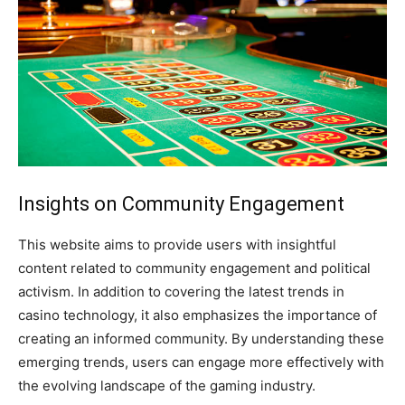
Insights on Community Engagement
This website aims to provide users with insightful
content related to community engagement and political
activism. In addition to covering the latest trends in
casino technology, it also emphasizes the importance of
creating an informed community. By understanding these
emerging trends, users can engage more effectively with
the evolving landscape of the gaming industry.