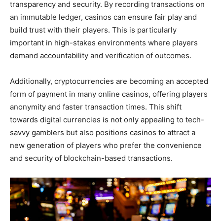
transparency and security. By recording transactions on
an immutable ledger, casinos can ensure fair play and
build trust with their players. This is particularly
important in high-stakes environments where players
demand accountability and verification of outcomes.
Additionally, cryptocurrencies are becoming an accepted
form of payment in many online casinos, offering players
anonymity and faster transaction times. This shift
towards digital currencies is not only appealing to tech-
savvy gamblers but also positions casinos to attract a
new generation of players who prefer the convenience
and security of blockchain-based transactions.