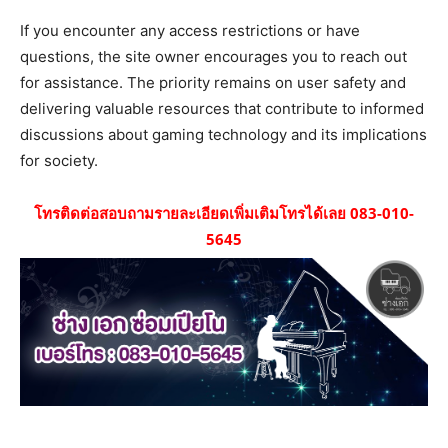
If you encounter any access restrictions or have
questions, the site owner encourages you to reach out
for assistance. The priority remains on user safety and
delivering valuable resources that contribute to informed
discussions about gaming technology and its implications
for society.
โทรติดต่อสอบถามรายละเอียดเพิ่มเติมโทรได้เลย 083-010-
5645