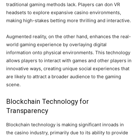
traditional gaming methods lack. Players can don VR
headsets to explore expansive casino environments,
making high-stakes betting more thrilling and interactive.
Augmented reality, on the other hand, enhances the real-
world gaming experience by overlaying digital
information onto physical environments. This technology
allows players to interact with games and other players in
innovative ways, creating unique social experiences that
are likely to attract a broader audience to the gaming
scene.
Blockchain Technology for
Transparency
Blockchain technology is making significant inroads in
the casino industry, primarily due to its ability to provide