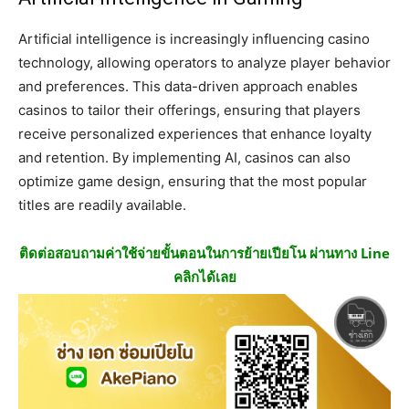
Artificial intelligence is increasingly influencing casino
technology, allowing operators to analyze player behavior
and preferences. This data-driven approach enables
casinos to tailor their offerings, ensuring that players
receive personalized experiences that enhance loyalty
and retention. By implementing AI, casinos can also
optimize game design, ensuring that the most popular
titles are readily available.
ติดต่อสอบถามค่าใช้จ่ายขั้นตอนในการย้ายเปียโน ผ่านทาง Line
คลิกได้เลย