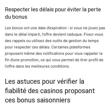
Respecter les délais pour éviter la perte
du bonus
Les bonus ont une date d’expiration : si vous ne jouez pas
dans le délai imparti, l’offre devient caduque. Fixez-vous
des rappels ou utilisez des outils de gestion du temps
pour respecter ces délais. Certaines plateformes
proposent même des notifications pour vous rappeler la
fin d’une promotion, ce qui vous permet de tirer profit de
l’offre dans les meilleures conditions.
Les astuces pour vérifier la
fiabilité des casinos proposant
ces bonus saisonniers