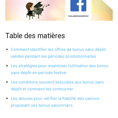
Table des matières
Comment identifier les offres de bonus sans dépôt
valides pendant les périodes promotionnelles
Les stratégies pour maximiser l’utilisation des bonus
sans dépôt en période festive
Les conditions souvent associées aux bonus sans
dépôt et comment les contourner
Les astuces pour vérifier la fiabilité des casinos
proposant ces bonus saisonniers