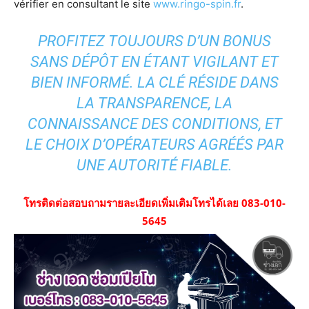
vérifier en consultant le site
www.ringo-spin.fr
.
PROFITEZ TOUJOURS D’UN BONUS
SANS DÉPÔT EN ÉTANT VIGILANT ET
BIEN INFORMÉ. LA CLÉ RÉSIDE DANS
LA TRANSPARENCE, LA
CONNAISSANCE DES CONDITIONS, ET
LE CHOIX D’OPÉRATEURS AGRÉÉS PAR
UNE AUTORITÉ FIABLE.
โทรติดต่อสอบถามรายละเอียดเพิ่มเติมโทรได้เลย 083-010-
5645