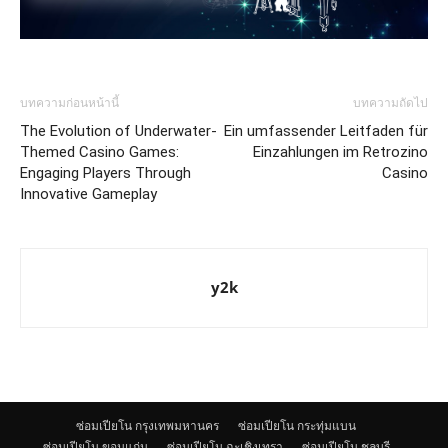
บทความก่อนหน้านี้
บทความถัดไป
The Evolution of Underwater-
Ein umfassender Leitfaden für
Themed Casino Games:
Einzahlungen im Retrozino
Engaging Players Through
Casino
Innovative Gameplay
y2k
ซ่อมเปียโน กรุงเทพมหานคร
ซ่อมเปียโน กระทุ่มแบน
ซ่อมเปียโน ขอนแก่น
ซ่อมเปียโน ฉะเชิงเทรา
ซ่อมเปียโน ชลบุรี