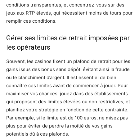
conditions transparentes, et concentrez-vous sur des
jeux aux RTP élevés, qui nécessitent moins de tours pour
remplir ces conditions.
Gérer ses limites de retrait imposées par
les opérateurs
Souvent, les casinos fixent un plafond de retrait pour les
gains issus des bonus sans dépôt, évitant ainsi la fraude
ou le blanchiment d’argent. Il est essentiel de bien
connaître ces limites avant de commencer à jouer. Pour
maximiser vos chances, jouez dans des établissements
qui proposent des limites élevées ou non restrictives, et
planifiez votre stratégie en fonction de cette contrainte.
Par exemple, si le limite est de 100 euros, ne misez pas
plus pour éviter de perdre la moitié de vos gains
potentiels dû à ces plafonds.