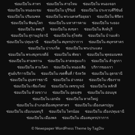
ซ่อมเปียโน สาทร
ซ่อมเปียโน สายไหม
ซ่อมเปียโน หนองจอก
ซ่อมเปียโน หนองแขม
ซ่อมเปียโน บุรีรัมย์
ซ่อมเปียโน ประจวบคีรีขันธ์
ซ่อมเปียโน ปริมณฑล
ซ่อมเปียโน พระนครศรีอยุธยา
ซ่อมเปียโน พิจิตร
ซ่อมเปียโน พิษณุโลก
ซ่อมเปียโน มหาสารคาม
ซ่อมเปียโน ระยอง
ซ่อมเปียโน ลพบุรี
ซ่อมเปียโน สงขลา
ซ่อมเปียโน สิงห์บุรี
ซ่อมเปียโน สุราษฎร์ธานี
ซ่อมเปียโน สุโขทัย
ซ่อมเปียโน บ้านแพ้ว
ซ่อมเปียโน ปทุมธานี
ซ่อมเปียโน สมุทรปราการ
ซ่อมเปียโน สมุทรสาคร
ซ่อมเปียโน ปากเกร็ด
ซ่อมเปียโน พระประแดง
ซ่อมเปียโน พระสมุทรเจดีย์
ซ่อมเปียโน พัทยา
ซ่อมเปียโน พุทธมณฑล
ซ่อมเปียโน สามพราน
ซ่อมเปียโน ลาดหลุมแก้ว
ซ่อมเปียโน ลำลูกกา
ซ่อมเปียโน สามโคก
ซ่อมเปียโน หนองเสือ
บริการของเรา
ศูนย์บริการเปียโน
ซ่อมเปียโน เขตพื้นที่ / จังหวัด
ซ่อมเปียโน อุดรธานี
ซ่อมเปียโน อุบลราชธานี
ซ่อมเปียโน อ่างทอง
ซ่อมเปียโน เชียงราย
ซ่อมเปียโน เชียงใหม่
ซ่อมเปียโน เพชรบูรณ์
ซ่อมเปียโน หลักสี่
ซ่อมเปียโน ห้วยขวาง
ซ่อมเปียโน อุดมสุข
ซ่อมเปียโน อ่อนนุช
ซ่อมเปียโน เอกมัย
ซ่อมเปียโน หาดใหญ่
ซ่อมเปียโน อำเภอเมืองสมุทรสาคร
ซ่อมเปียโน เมืองนครปฐม
ซ่อมเปียโน เมืองนนทบุรี
ซ่อมเปียโน ไทรน้อย
ซ่อมเปียโน เมืองปทุมธานี
ซ่อมเปียโน เมืองพล
ซ่อมเปียโน เมืองสมุทรปราการ
© Newspaper WordPress Theme by TagDiv