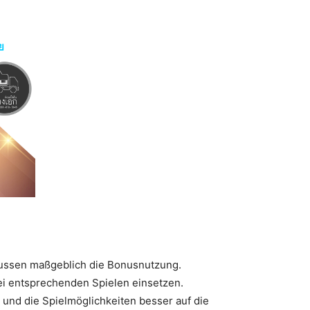
ย
flussen maßgeblich die Bonusnutzung.
 bei entsprechenden Spielen einsetzen.
it und die Spielmöglichkeiten besser auf die