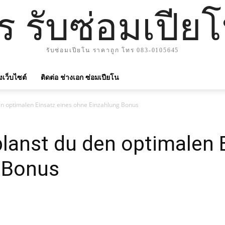
าร รับซ่อมเปีย
รับซ่อมเปียโน ราคาถูก โทร 083-0105645
ังเว็บไซต์
ติดต่อ ช่างเอก ซ่อมเปียโน
en optimalen Einsatz eines ohne Einzahlung Bonus
planst du den optimalen 
 Bonus