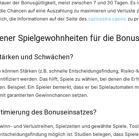
e Dauer der Bonusgültigkeit, meist zwischen 7 und 30 Tagen. Es
 die Chancen auf eine Auszahlung zu maximieren und Verluste z
ch, die Informationen auf der Seite des
cazinostra casino
zu pr
gener Spielgewohnheiten für die Bonu
Stärken und Schwächen?
e können Stärken (z.B. schnelle Entscheidungsfindung, Risiko
tifiziert werden. Das hilft, Spiele zu wählen, bei denen die Er
 Beispiel: Ein Spieler bemerkt, dass er bei Spielautomaten mit 
e mit garantierten Gewinnchancen setzen.
ptimierung des Bonuseinsatzes?
inn- und Verlustreihen, Spielzeiten und gewählte Spiele. Too
Entscheidungsfindung möglich ist. Studien belegen, dass Spiele