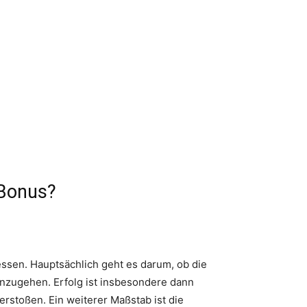
 Bonus?
ssen. Hauptsächlich geht es darum, ob die
nzugehen. Erfolg ist insbesondere dann
toßen. Ein weiterer Maßstab ist die