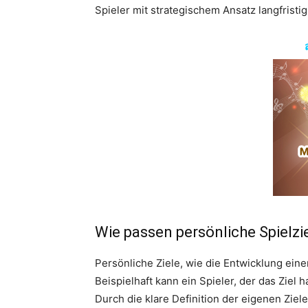
Spieler mit strategischem Ansatz langfrist
Wie passen persönliche Spielzie
Persönliche Ziele, wie die Entwicklung ein
Beispielhaft kann ein Spieler, der das Ziel
Durch die klare Definition der eigenen Ziele