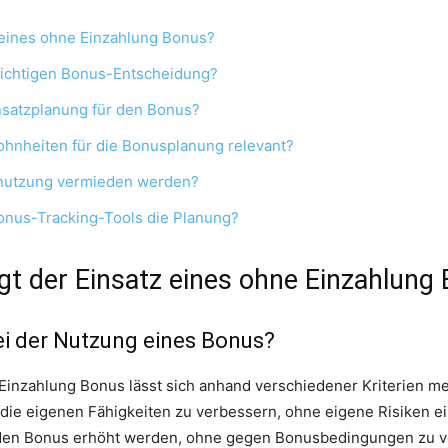
z eines ohne Einzahlung Bonus?
 richtigen Bonus-Entscheidung?
nsatzplanung für den Bonus?
ohnheiten für die Bonusplanung relevant?
usnutzung vermieden werden?
Bonus-Tracking-Tools die Planung?
gt der Einsatz eines ohne Einzahlung
ei der Nutzung eines Bonus?
Einzahlung Bonus lässt sich anhand verschiedener Kriterien me
ie eigenen Fähigkeiten zu verbessern, ohne eigene Risiken ei
n Bonus erhöht werden, ohne gegen Bonusbedingungen zu vers