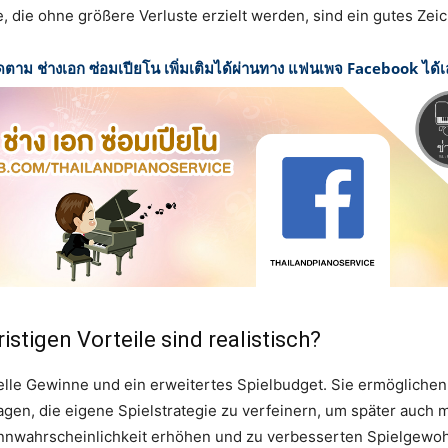
ie ohne größere Verluste erzielt werden, sind ein gutes Zeiche
ดตาม ช่างเอก ซ่อมเปียโน เพิ่มเติมได้ผ่านทาง แฟนเพจ Facebook ได้
istigen Vorteile sind realistisch?
elle Gewinne und ein erweitertes Spielbudget. Sie ermöglichen 
ragen, die eigene Spielstrategie zu verfeinern, um später auch m
nnwahrscheinlichkeit erhöhen und zu verbesserten Spielgewoh