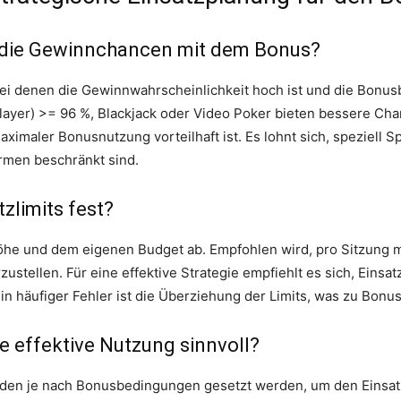
 die Gewinnchancen mit dem Bonus?
 bei denen die Gewinnwahrscheinlichkeit hoch ist und die Bonus
ayer) >= 96 %, Blackjack oder Video Poker bieten bessere Chan
maximaler Bonusnutzung vorteilhaft ist. Es lohnt sich, speziell Sp
men beschränkt sind.
tzlimits fest?
höhe und dem eigenen Budget ab. Empfohlen wird, pro Sitzung 
ustellen. Für eine effektive Strategie empfiehlt es sich, Einsa
n häufiger Fehler ist die Überziehung der Limits, was zu Bonu
e effektive Nutzung sinnvoll?
tunden je nach Bonusbedingungen gesetzt werden, um den Einsatz