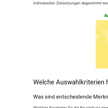
individuellen Zielsetzungen abgestimmt werd
ติ
Welche Auswahlkriterien h
Was sind entscheidende Merkma
Wichtige Parameter für die Beurteilung ei