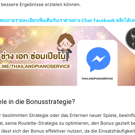
ig bessere Ergebnisse erzielen können.
สอบถามรายละเอียกเพิ่มเติมกับเราผ่านทาง Chat Facebook คลิกได้เล
le in die Bonusstrategie?
er bestimmten Strategie oder das Erlernen neuer Spiele, beein
 hat, seine Roulette-Strategie zu optimieren, den Bonus gezielt
 lässt sich der Bonus effektiver nutzen, da die Einsatzhäufigke