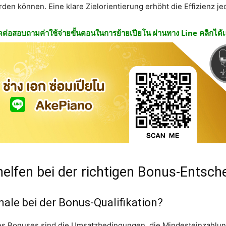
en können. Eine klare Zielorientierung erhöht die Effizienz je
ดต่อสอบถามค่าใช้จ่ายขั้นตอนในการย้ายเปียโน ผ่านทาง Line คลิกได้
elfen bei der richtigen Bonus-Entsch
le bei der Bonus-Qualifikation?
nes Bonuses sind die Umsatzbedingungen, die Mindesteinzahlun