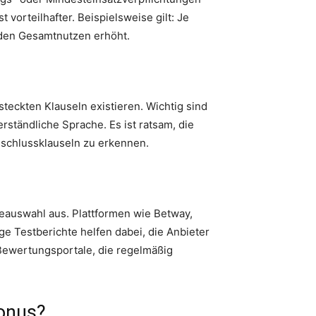
vorteilhafter. Beispielsweise gilt: Je
s den Gesamtnutzen erhöht.
teckten Klauseln existieren. Wichtig sind
ständliche Sprache. Es ist ratsam, die
schlussklauseln zu erkennen.
eauswahl aus. Plattformen wie Betway,
 Testberichte helfen dabei, die Anbieter
 Bewertungsportale, die regelmäßig
Bonus?