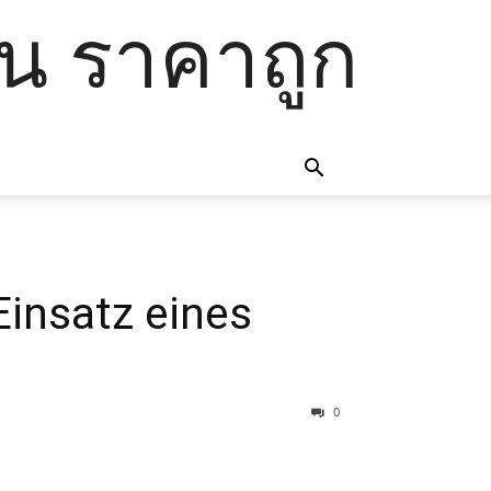
โน ราคาถูก
Einsatz eines
0