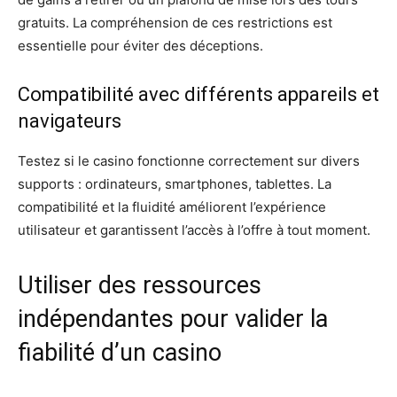
gratuits. La compréhension de ces restrictions est
essentielle pour éviter des déceptions.
Compatibilité avec différents appareils et
navigateurs
Testez si le casino fonctionne correctement sur divers
supports : ordinateurs, smartphones, tablettes. La
compatibilité et la fluidité améliorent l’expérience
utilisateur et garantissent l’accès à l’offre à tout moment.
Utiliser des ressources
indépendantes pour valider la
fiabilité d’un casino