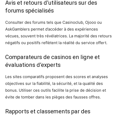
Avis et retours d’utilisateurs sur des
forums spécialisés
Consulter des forums tels que Casinoclub, Ojooo ou
AskGamblers permet d’accéder à des expériences
vécues, souvent très révélatrices. La majorité des retours
négatifs ou positifs reflètent la réalité du service offert.
Comparateurs de casinos en ligne et
évaluations d’experts
Les sites comparatifs proposent des scores et analyses
objectives sur la fiabilité, la sécurité, et la qualité des
bonus. Utiliser ces outils facilite la prise de décision et
évite de tomber dans les pièges des fausses offres.
Rapports et classements par des