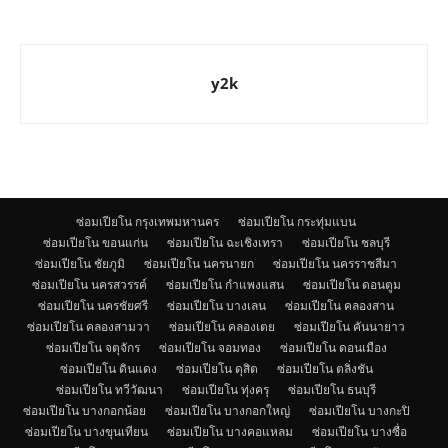
y2k
ซ่อมเปียโน กรุงเทพมหานคร
ซ่อมเปียโน กระทุ่มแบน
ซ่อมเปียโน ขอนแก่น
ซ่อมเปียโน ฉะเชิงเทรา
ซ่อมเปียโน ชลบุรี
ซ่อมเปียโน ชัยภูมิ
ซ่อมเปียโน นครนายก
ซ่อมเปียโน นครราชสีมา
ซ่อมเปียโน นครสวรรค์
ซ่อมเปียโน กำแพงแสน
ซ่อมเปียโน ดอนตูม
ซ่อมเปียโน นครชัยศรี
ซ่อมเปียโน บางเลน
ซ่อมเปียโน คลองสาน
ซ่อมเปียโน คลองสามวา
ซ่อมเปียโน คลองเตย
ซ่อมเปียโน คันนายาว
ซ่อมเปียโน จตุจักร
ซ่อมเปียโน จอมทอง
ซ่อมเปียโน ดอนเมือง
ซ่อมเปียโน ดินแดง
ซ่อมเปียโน ดุสิต
ซ่อมเปียโน ตลิ่งชัน
ซ่อมเปียโน ทวีวัฒนา
ซ่อมเปียโน ทุ่งครุ
ซ่อมเปียโน ธนบุรี
ซ่อมเปียโน บางกอกน้อย
ซ่อมเปียโน บางกอกใหญ่
ซ่อมเปียโน บางกะปิ
ซ่อมเปียโน บางขุนเทียน
ซ่อมเปียโน บางคอแหลม
ซ่อมเปียโน บางซื่อ