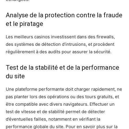
Analyse de la protection contre la fraude
et le piratage
Les meilleurs casinos investissent dans des firewalls,
des systèmes de détection d’intrusions, et procèdent
régulièrement à des audits pour assurer la sécurité.
Test de la stabilité et de la performance
du site
Une plateforme performante doit charger rapidement, ne
pas planter lors des opérations ou des tours gratuits, et
être compatible avec divers navigateurs. Effectuer un
test de vitesse et de stabilité permet de détecter
d’éventuelles failles, notamment en vérifiant la
performance globale du site. Pour en savoir plus sur la