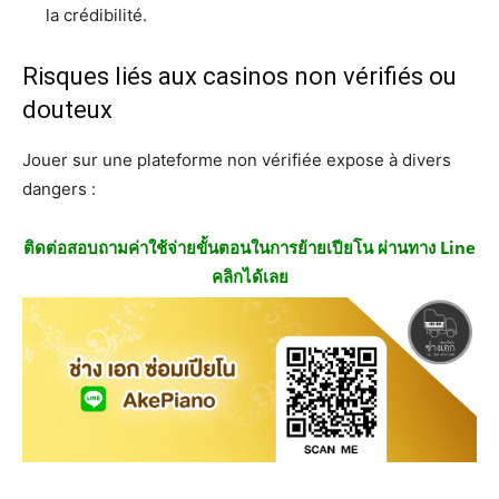
la crédibilité.
Risques liés aux casinos non vérifiés ou
douteux
Jouer sur une plateforme non vérifiée expose à divers
dangers :
ติดต่อสอบถามค่าใช้จ่ายขั้นตอนในการย้ายเปียโน ผ่านทาง Line
คลิกได้เลย