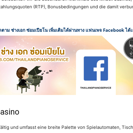
zahlungsquoten (RTP), Bonusbedingungen und die damit verbu
ดตาม ช่างเอก ซ่อมเปียโน เพิ่มเติมได้ผ่านทาง แฟนเพจ Facebook ได้
Casino
fältig und umfasst eine breite Palette von Spielautomaten, Tisc