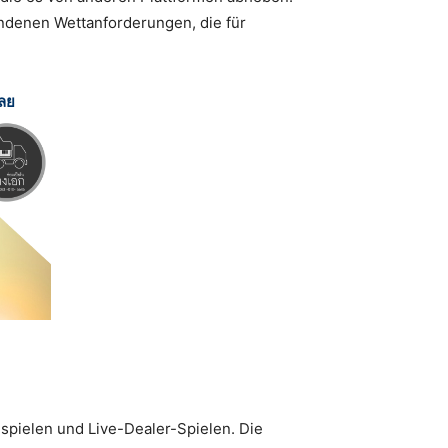
ndenen Wettanforderungen, die für
เลย
hspielen und Live-Dealer-Spielen. Die