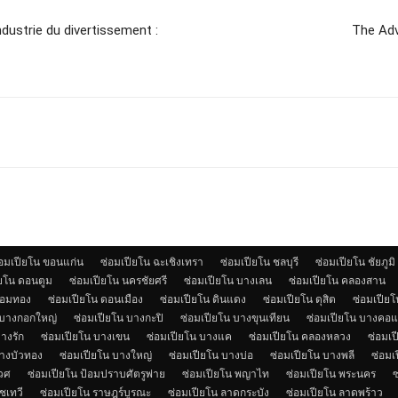
ndustrie du divertissement :
The Adv
่อมเปียโน ขอนแก่น
ซ่อมเปียโน ฉะเชิงเทรา
ซ่อมเปียโน ชลบุรี
ซ่อมเปียโน ชัยภูมิ
ียโน ดอนตูม
ซ่อมเปียโน นครชัยศรี
ซ่อมเปียโน บางเลน
ซ่อมเปียโน คลองสาน
จอมทอง
ซ่อมเปียโน ดอนเมือง
ซ่อมเปียโน ดินแดง
ซ่อมเปียโน ดุสิต
ซ่อมเปียโน
 บางกอกใหญ่
ซ่อมเปียโน บางกะปิ
ซ่อมเปียโน บางขุนเทียน
ซ่อมเปียโน บางคอ
างรัก
ซ่อมเปียโน บางเขน
ซ่อมเปียโน บางแค
ซ่อมเปียโน คลองหลวง
ซ่อมเป
บางบัวทอง
ซ่อมเปียโน บางใหญ่
ซ่อมเปียโน บางบ่อ
ซ่อมเปียโน บางพลี
ซ่อมเ
เวศ
ซ่อมเปียโน ป้อมปราบศัตรูพ่าย
ซ่อมเปียโน พญาไท
ซ่อมเปียโน พระนคร
ซ
ชเทวี
ซ่อมเปียโน ราษฎร์บูรณะ
ซ่อมเปียโน ลาดกระบัง
ซ่อมเปียโน ลาดพร้าว