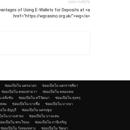
บทความถัดไป
antages of Using E-Wallets for Deposits at <a
href="https://wgcasino.org.uk/">wg</a>
ซ่อมเปียโน นครนายก
ซ่อมเปียโน นครราชสีมา
ซ่อมเปียโน คลองสามวา
ซ่อมเปียโน คลองเตย
 ตลิ่งชัน
ซ่อมเปียโน ทวีวัฒนา
ซ่อมเปียโน ทุ่งครุ
แหลม
ซ่อมเปียโน บางซื่อ
ซ่อมเปียโน บางนา
ียโน ธัญบุรี
ซ่อมเปียโน นครปฐม
ปียโน บางเสาธง
ซ่อมเปียโน บางแสน
่อมเปียโน พระโขนง
ซ่อมเปียโน ภาษีเจริญ
ซ่อมเปียโน วังทองหลาง
ซ่อมเปียโน วัฒนา