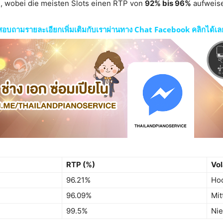
l, wobei die meisten Slots einen RTP von
92% bis 96%
aufweise
สอบถามรายละเอียกเพิ่มเติมกับเราผ่านทาง Chat Facebook คลิกได้เล
RTP (%)
Vol
96.21%
Ho
96.09%
Mit
99.5%
Nie