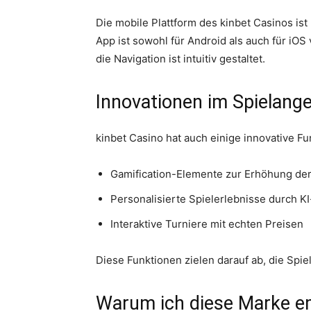
Die mobile Plattform des kinbet Casinos ist
App ist sowohl für Android als auch für iOS
die Navigation ist intuitiv gestaltet.
Innovationen im Spielang
kinbet Casino hat auch einige innovative F
Gamification-Elemente zur Erhöhung der
Personalisierte Spielerlebnisse durch 
Interaktive Turniere mit echten Preisen
Diese Funktionen zielen darauf ab, die Spiel
Warum ich diese Marke e