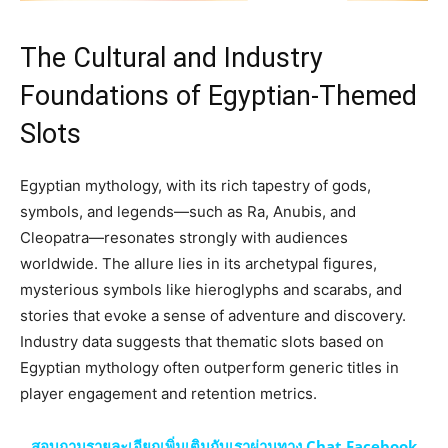
The Cultural and Industry
Foundations of Egyptian-Themed
Slots
Egyptian mythology, with its rich tapestry of gods,
symbols, and legends—such as Ra, Anubis, and
Cleopatra—resonates strongly with audiences
worldwide. The allure lies in its archetypal figures,
mysterious symbols like hieroglyphs and scarabs, and
stories that evoke a sense of adventure and discovery.
Industry data suggests that thematic slots based on
Egyptian mythology often outperform generic titles in
player engagement and retention metrics.
สอบถามรายละเอียกเพิ่มเติมกับเราผ่านทาง Chat Facebook