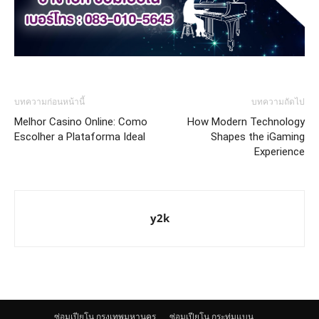
บทความก่อนหน้านี้
บทความถัดไป
Melhor Casino Online: Como
How Modern Technology
Escolher a Plataforma Ideal
Shapes the iGaming
Experience
y2k
ซ่อมเปียโน กรุงเทพมหานคร
ซ่อมเปียโน กระทุ่มแบน