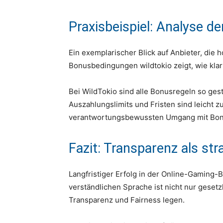
Praxisbeispiel: Analyse d
Ein exemplarischer Blick auf Anbieter, die
Bonusbedingungen wildtokio zeigt, wie klar 
Bei WildTokio sind alle Bonusregeln so gest
Auszahlungslimits und Fristen sind leicht z
verantwortungsbewussten Umgang mit Bo
Fazit: Transparenz als str
Langfristiger Erfolg in der Online-Gaming
verständlichen Sprache ist nicht nur gese
Transparenz und Fairness legen.