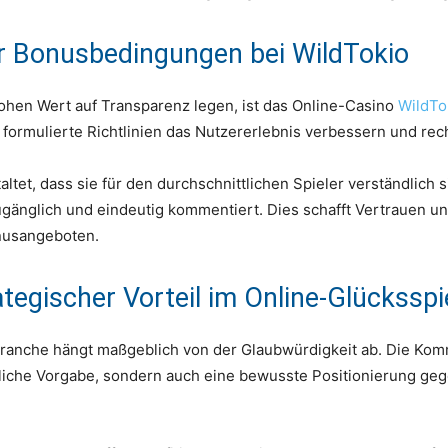
er Bonusbedingungen bei WildTokio
 hohen Wert auf Transparenz legen, ist das Online-Casino
WildTo
formulierte Richtlinien das Nutzererlebnis verbessern und rech
altet, dass sie für den durchschnittlichen Spieler verständlic
ugänglich und eindeutig kommentiert. Dies schafft Vertrauen un
nusangeboten.
ategischer Vorteil im Online-Glücksspi
-Branche hängt maßgeblich von der Glaubwürdigkeit ab. Die Ko
tzliche Vorgabe, sondern auch eine bewusste Positionierung ge