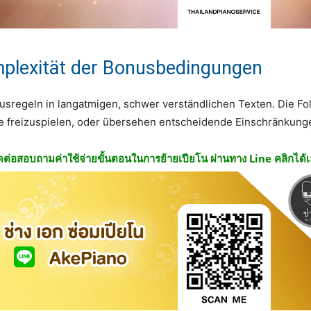
mplexität der Bonusbedingungen
sregeln in langatmigen, schwer verständlichen Texten. Die Folge
e freizuspielen, oder übersehen entscheidende Einschränkung
ดต่อสอบถามค่าใช้จ่ายขั้นตอนในการย้ายเปียโน ผ่านทาง Line คลิกได้