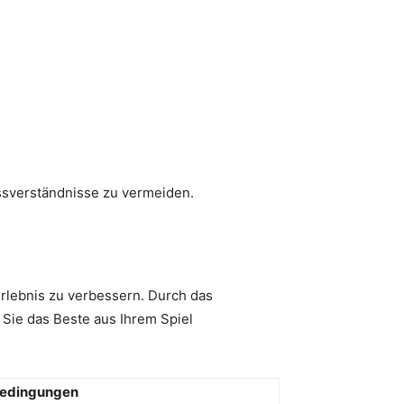
issverständnisse zu vermeiden.
lerlebnis zu verbessern. Durch das
Sie das Beste aus Ihrem Spiel
edingungen