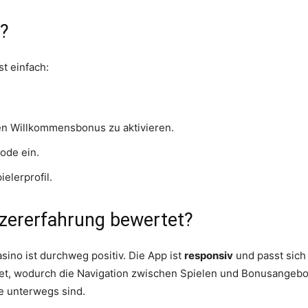
i?
st einfach:
en Willkommensbonus zu aktivieren.
ode ein.
elerprofil.
tzererfahrung bewertet?
sino ist durchweg positiv. Die App ist
responsiv
und passt sich
altet, wodurch die Navigation zwischen Spielen und Bonusangebo
ie unterwegs sind.