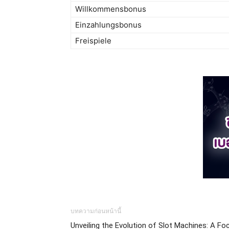
Willkommensbonus
Einzahlungsbonus
Freispiele
บทความก่อนหน้านี้
Unveiling the Evolution of Slot Machines: A Fo