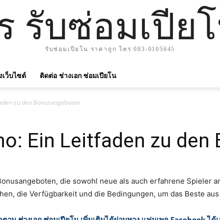
าร รับซ่อมเปีย
รับซ่อมเปียโน ราคาถูก โทร 083-0105645
ังเว็บไซต์
ติดต่อ ช่างเอก ซ่อมเปียโน
itfaden zu den Bonusangeboten
no: Ein Leitfaden zu de
 Bonusangeboten, die sowohl neue als auch erfahrene Spieler a
hen, die Verfügbarkeit und die Bedingungen, um das Beste aus
ดตาม ช่างเอก ซ่อมเปียโน เพิ่มเติมได้ผ่านทาง แฟนเพจ Facebook ได้