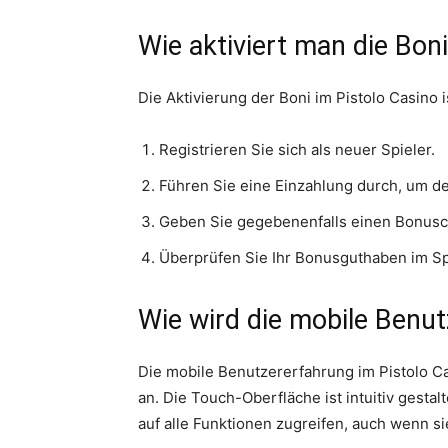
Wie aktiviert man die Bon
Die Aktivierung der Boni im Pistolo Casino i
Registrieren Sie sich als neuer Spieler.
Führen Sie eine Einzahlung durch, um d
Geben Sie gegebenenfalls einen Bonusc
Überprüfen Sie Ihr Bonusguthaben im Spi
Wie wird die mobile Benu
Die mobile Benutzererfahrung im Pistolo Ca
an. Die Touch-Oberfläche ist intuitiv gest
auf alle Funktionen zugreifen, auch wenn s