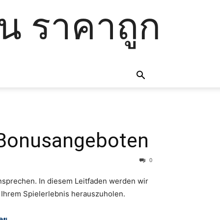
โน ราคาถูก
n Bonusangeboten
0
nsprechen. In diesem Leitfaden werden wir
 Ihrem Spielerlebnis herauszuholen.
เลย