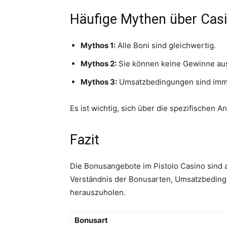
Häufige Mythen über Cas
Mythos 1:
Alle Boni sind gleichwertig.
Mythos 2:
Sie können keine Gewinne au
Mythos 3:
Umsatzbedingungen sind imme
Es ist wichtig, sich über die spezifischen
Fazit
Die Bonusangebote im Pistolo Casino sind at
Verständnis der Bonusarten, Umsatzbedingu
herauszuholen.
Bonusart