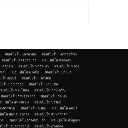
ซ่อมเปียโน นครนายก
ซ่อมเปียโน นครราชสีมา
ซ่อมเปียโน คลองสามวา
ซ่อมเปียโน คลองเตย
 ตลิ่งชัน
ซ่อมเปียโน ทวีวัฒนา
ซ่อมเปียโน ทุ่งครุ
แหลม
ซ่อมเปียโน บางซื่อ
ซ่อมเปียโน บางนา
ียโน ธัญบุรี
ซ่อมเปียโน นครปฐม
ปียโน บางเสาธง
ซ่อมเปียโน บางแสน
่อมเปียโน พระโขนง
ซ่อมเปียโน ภาษีเจริญ
ซ่อมเปียโน วังทองหลาง
ซ่อมเปียโน วัฒนา
่อมเปียโน หนองแขม
ซ่อมเปียโน บุรีรัมย์
มหาสารคาม
ซ่อมเปียโน ระยอง
ซ่อมเปียโน ลพบุรี
เปียโน สมุทรปราการ
ซ่อมเปียโน สมุทรสาคร
ราน
ซ่อมเปียโน ลาดหลุมแก้ว
ซ่อมเปียโน ลำลูกกา
เปียโน อุบลราชธานี
ซ่อมเปียโน อ่างทอง