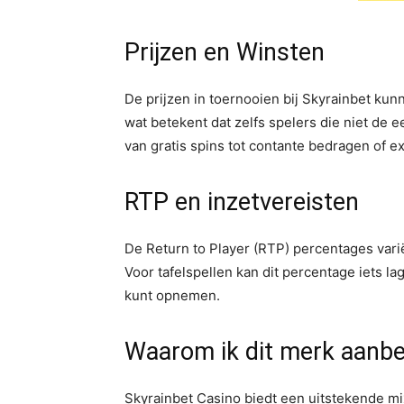
Prijzen en Winsten
De prijzen in toernooien bij Skyrainbet kunn
wat betekent dat zelfs spelers die niet de 
van gratis spins tot contante bedragen of 
RTP en inzetvereisten
De Return to Player (RTP) percentages vari
Voor tafelspellen kan dit percentage iets la
kunt opnemen.
Waarom ik dit merk aanbe
Skyrainbet Casino biedt een uitstekende mi