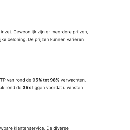
 inzet. Gewoonlijk zijn er meerdere prijzen,
ijke beloning. De prijzen kunnen variëren
 RTP van rond de
95% tot 98%
verwachten.
vaak rond de
35x
liggen voordat u winsten
uwbare klantenservice. De diverse