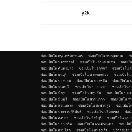
y2k
ซ่อมเปียโน กรุงเทพมหานคร
ซ่อมเปียโน กระทุ่มแบน
ซ
ซ่อมเปียโน นครสวรรค์
ซ่อมเปียโน กำแพงแสน
ซ่อมเป
ซ่อมเปียโน คันนายาว
ซ่อมเปียโน จตุจักร
ซ่อมเปียโน 
ซ่อมเปียโน ธนบุรี
ซ่อมเปียโน บางกอกน้อย
ซ่อมเปียโน
ซ่อมเปียโน บางบอน
ซ่อมเปียโน บางพลัด
ซ่อมเปียโน บ
ซ่อมเปียโน นนทบุรี
ซ่อมเปียโน บางกรวย
ซ่อมเปียโน 
ซ่อมเปียโน บึงกุ่ม
ซ่อมเปียโน ปทุมวัน
ซ่อมเปียโน ประ
ซ่อมเปียโน มีนบุรี
ซ่อมเปียโน ยานนาวา
ซ่อมเปียโน รา
ซ่อมเปียโน สวนหลวง
ซ่อมเปียโน สะพานสูง
ซ่อมเปียโน
ซ่อมเปียโน ประจวบคีรีขันธ์
ซ่อมเปียโน ปริมณฑล
ซ่อม
ซ่อมเปียโน สงขลา
ซ่อมเปียโน สิงห์บุรี
ซ่อมเปียโน สุรา
ซ่อมเปียโน ปากเกร็ด
ซ่อมเปียโน พระประแดง
ซ่อมเปีย
ซ่อมเปียโน สามโคก
ซ่อมเปียโน หนองเสือ
บริการของเ