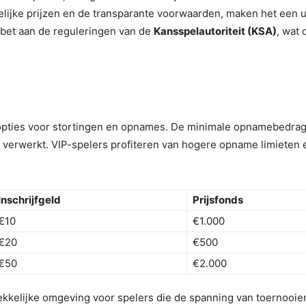
lijke prijzen en de transparante voorwaarden, maken het een 
nbet aan de reguleringen van de
Kansspelautoriteit (KSA)
, wat 
e opties voor stortingen en opnames. De minimale opnamebedra
erwerkt. VIP-spelers profiteren van hogere opname limieten en
Inschrijfgeld
Prijsfonds
€10
€1.000
€20
€500
€50
€2.000
rekkelijke omgeving voor spelers die de spanning van toernooie