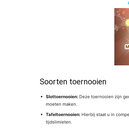
Soorten toernooien
Slottoernooien:
Deze toernooien zijn ge
moeten maken.
Tafeltoernooien:
Hierbij staat u in compe
tijdslimieten.