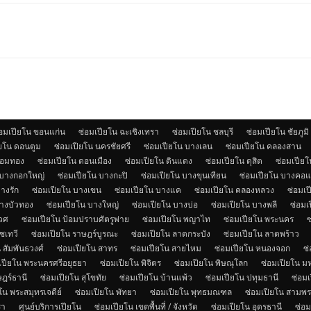
่อมเปียโน ขอนแก่น
ซ่อมเปียโน ฉะเชิงเทรา
ซ่อมเปียโน ชลบุรี
ซ่อมเปียโน ชัยภูมิ
ียโน ดอนตูม
ซ่อมเปียโน นครชัยศรี
ซ่อมเปียโน บางเลน
ซ่อมเปียโน คลองสาน
จอมทอง
ซ่อมเปียโน ดอนเมือง
ซ่อมเปียโน ดินแดง
ซ่อมเปียโน ดุสิต
ซ่อมเปียโน
 บางกอกใหญ่
ซ่อมเปียโน บางกะปิ
ซ่อมเปียโน บางขุนเทียน
ซ่อมเปียโน บางคอ
างรัก
ซ่อมเปียโน บางเขน
ซ่อมเปียโน บางแค
ซ่อมเปียโน คลองหลวง
ซ่อมเป
บางบัวทอง
ซ่อมเปียโน บางใหญ่
ซ่อมเปียโน บางบ่อ
ซ่อมเปียโน บางพลี
ซ่อมเ
เวศ
ซ่อมเปียโน ป้อมปราบศัตรูพ่าย
ซ่อมเปียโน พญาไท
ซ่อมเปียโน พระนคร
ซ
ชเทวี
ซ่อมเปียโน ราษฎร์บูรณะ
ซ่อมเปียโน ลาดกระบัง
ซ่อมเปียโน ลาดพร้าว
 สัมพันธวงศ์
ซ่อมเปียโน สาทร
ซ่อมเปียโน สายไหม
ซ่อมเปียโน หนองจอก
ซ
เปียโน พระนครศรีอยุธยา
ซ่อมเปียโน พิจิตร
ซ่อมเปียโน พิษณุโลก
ซ่อมเปียโน 
ษฎร์ธานี
ซ่อมเปียโน สุโขทัย
ซ่อมเปียโน บ้านแพ้ว
ซ่อมเปียโน ปทุมธานี
ซ่อม
โน พระสมุทรเจดีย์
ซ่อมเปียโน พัทยา
ซ่อมเปียโน พุทธมณฑล
ซ่อมเปียโน สามพ
รา
ศูนย์บริการเปียโน
ซ่อมเปียโน เขตพื้นที่ / จังหวัด
ซ่อมเปียโน อุดรธานี
ซ่อม