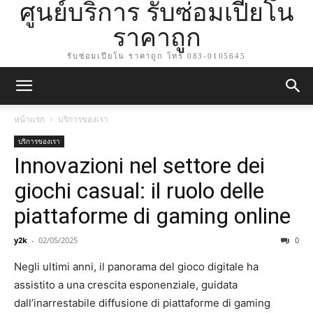
ศูนย์บริการ รับซ่อมเปียโน
ราคาถูก
รับซ่อมเปียโน ราคาถูก โทร 083-0105645
หน้าแรก
บริการของเรา
บริการของเรา
Innovazioni nel settore dei
giochi casual: il ruolo delle
piattaforme di gaming online
y2k
-
02/05/2025
0
Negli ultimi anni, il panorama del gioco digitale ha
assistito a una crescita esponenziale, guidata
dall’inarrestabile diffusione di piattaforme di gaming