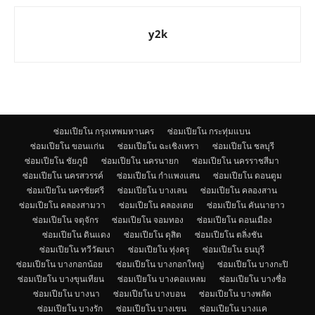
y2k
ซ่อมเปียโน กรุงเทพมหานคร
ซ่อมเปียโน กระทุ่มแบน
ซ่อมเปียโน ขอนแก่น
ซ่อมเปียโน ฉะเชิงเทรา
ซ่อมเปียโน ชลบุรี
ซ่อมเปียโน ชัยภูมิ
ซ่อมเปียโน นครนายก
ซ่อมเปียโน นครราชสีมา
ซ่อมเปียโน นครสวรรค์
ซ่อมเปียโน กำแพงแสน
ซ่อมเปียโน ดอนตูม
ซ่อมเปียโน นครชัยศรี
ซ่อมเปียโน บางเลน
ซ่อมเปียโน คลองสาน
ซ่อมเปียโน คลองสามวา
ซ่อมเปียโน คลองเตย
ซ่อมเปียโน คันนายาว
ซ่อมเปียโน จตุจักร
ซ่อมเปียโน จอมทอง
ซ่อมเปียโน ดอนเมือง
ซ่อมเปียโน ดินแดง
ซ่อมเปียโน ดุสิต
ซ่อมเปียโน ตลิ่งชัน
ซ่อมเปียโน ทวีวัฒนา
ซ่อมเปียโน ทุ่งครุ
ซ่อมเปียโน ธนบุรี
ซ่อมเปียโน บางกอกน้อย
ซ่อมเปียโน บางกอกใหญ่
ซ่อมเปียโน บางกะปิ
ซ่อมเปียโน บางขุนเทียน
ซ่อมเปียโน บางคอแหลม
ซ่อมเปียโน บางซื่อ
ซ่อมเปียโน บางนา
ซ่อมเปียโน บางบอน
ซ่อมเปียโน บางพลัด
ซ่อมเปียโน บางรัก
ซ่อมเปียโน บางเขน
ซ่อมเปียโน บางแค