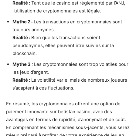
Réalité :
Tant que le casino est réglementé par l’ANJ,
l’utilisation de cryptomonnaies est légale.
Mythe 2 :
Les transactions en cryptomonnaies sont
toujours anonymes.
Réalité :
Bien que les transactions soient
pseudonymes, elles peuvent être suivies sur la
blockchain.
Mythe 3 :
Les cryptomonnaies sont trop volatiles pour
les jeux d’argent.
Réalité :
La volatilité varie, mais de nombreux joueurs
s’adaptent à ces fluctuations.
En résumé, les cryptomonnaies offrent une option de
paiement innovante sur betistan casino, avec des
avantages en termes de rapidité, d’anonymat et de coût.
En comprenant les mécanismes sous-jacents, vous serez
mieux préparé à profiter de votre expérience de jeu en