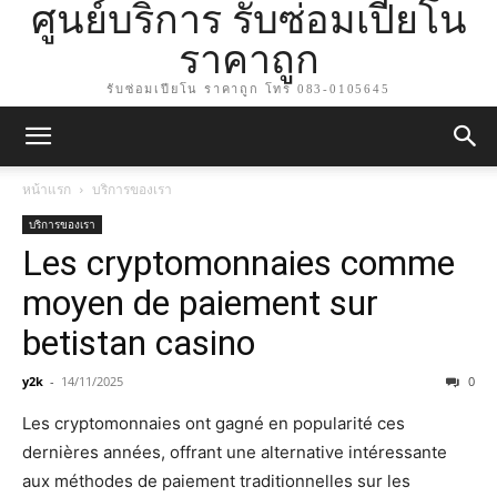
ศูนย์บริการ รับซ่อมเปียโน
ราคาถูก
รับซ่อมเปียโน ราคาถูก โทร 083-0105645
หน้าแรก
บริการของเรา
บริการของเรา
Les cryptomonnaies comme
moyen de paiement sur
betistan casino
y2k
-
14/11/2025
0
Les cryptomonnaies ont gagné en popularité ces
dernières années, offrant une alternative intéressante
aux méthodes de paiement traditionnelles sur les