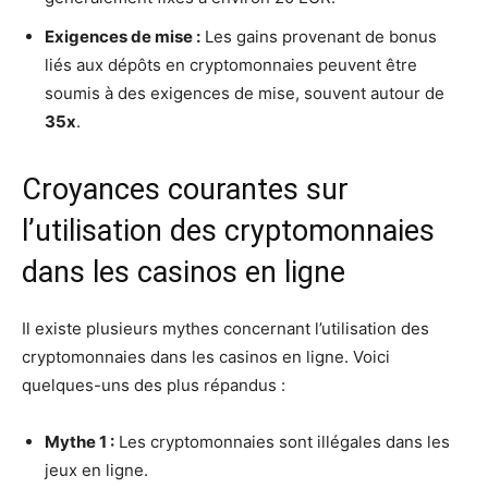
Exigences de mise :
Les gains provenant de bonus
liés aux dépôts en cryptomonnaies peuvent être
soumis à des exigences de mise, souvent autour de
35x
.
Croyances courantes sur
l’utilisation des cryptomonnaies
dans les casinos en ligne
Il existe plusieurs mythes concernant l’utilisation des
cryptomonnaies dans les casinos en ligne. Voici
quelques-uns des plus répandus :
Mythe 1 :
Les cryptomonnaies sont illégales dans les
jeux en ligne.