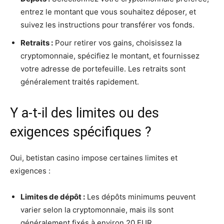
entrez le montant que vous souhaitez déposer, et
suivez les instructions pour transférer vos fonds.
Retraits :
Pour retirer vos gains, choisissez la
cryptomonnaie, spécifiez le montant, et fournissez
votre adresse de portefeuille. Les retraits sont
généralement traités rapidement.
Y a-t-il des limites ou des
exigences spécifiques ?
Oui, betistan casino impose certaines limites et
exigences :
Limites de dépôt :
Les dépôts minimums peuvent
varier selon la cryptomonnaie, mais ils sont
généralement fixés à environ 20 EUR.