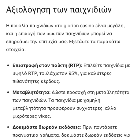
Αξιολόγηση των παιχνιδιών
Η ποικιλία παιχνιδιών στο glorion casino είναι μεγάλη,
και η επιλογή των σωστών παιχνιδιών μπορεί να
επηρεάσει την επιτυχία σας. Εξετάστε τα παρακάτω
στοιχεία:
Επιστροφή στον παίκτη (RTP):
Επιλέξτε παιχνίδια με
υψηλό RTP, τουλάχιστον 95%, για καλύτερες
πιθανότητες κέρδους.
Μεταβλητότητα:
Δώστε προσοχή στη μεταβλητότητα
των παιχνιδιών. Τα παιχνίδια με χαμηλή
μεταβλητότητα προσφέρουν συχνότερες, αλλά
μικρότερες νίκες.
Δοκιμάστε δωρεάν εκδόσεις:
Πριν ποντάρετε
πραγματικά χρήματα, δοκιμάστε δωρεάν εκδόσεις για