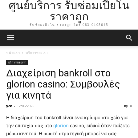
ศูนย์บริการ รับซ่อมเปียโน
ราคาถูก
รับซ่อมเปียโน ราคาถูก โทร 083-0105645
หน้าแรก
บริการของเรา
บริการของเรา
Διαχείριση bankroll στο
glorion casino: Συμβουλές
για κινητά
y2k
-
12/06/2025
0
Η διαχείριση του bankroll είναι ένα κρίσιμο στοιχείο για
την επιτυχία σας στο
glorion
casino, ειδικά όταν παίζετε
μέσω κινητού. Η σωστή στρατηγική μπορεί να σας