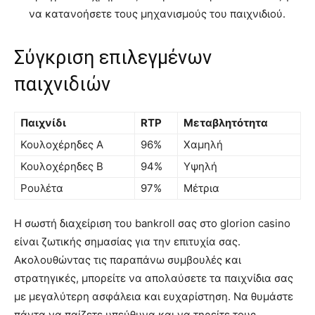
να κατανοήσετε τους μηχανισμούς του παιχνιδιού.
Σύγκριση επιλεγμένων
παιχνιδιών
Παιχνίδι
RTP
Μεταβλητότητα
Κουλοχέρηδες Α
96%
Χαμηλή
Κουλοχέρηδες Β
94%
Υψηλή
Ρουλέτα
97%
Μέτρια
Η σωστή διαχείριση του bankroll σας στο glorion casino
είναι ζωτικής σημασίας για την επιτυχία σας.
Ακολουθώντας τις παραπάνω συμβουλές και
στρατηγικές, μπορείτε να απολαύσετε τα παιχνίδια σας
με μεγαλύτερη ασφάλεια και ευχαρίστηση. Να θυμάστε
πάντα να παίζετε υπεύθυνα και να τηρείτε τους