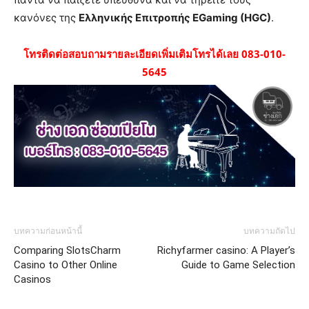
κανόνες της
Ελληνικής Επιτροπής ΕGaming (HGC)
.
โทรติดต่อสอบถามรายละเอียดเพิ่มเติมโทรได้เลย 083-010-
5645
บทความก่อนหน้านี้
บทความถัดไป
Comparing SlotsCharm
Richyfarmer casino: A Player’s
Casino to Other Online
Guide to Game Selection
Casinos